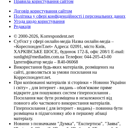
Правила користування сайтом
Договір користування сайтом
Політика у сфері конфіденційності і персональних даних
Угода щодо користування
Редакція
© 2000-2026, Korrespondent.net
Суб'єкт у сфері онлайн-медіа Назва онлайн-медіа –
«КореспонденТ.net» Адреса: 02091, місто Київ,
ХАРКІВСЬКЕ ШОСЕ, будинок 172-Б, офіс 208/1 E-mail:
sunlight@mediadim.com.ua
Телефон: 044-205-43-00
Ідентифікатор медіа – R40-06068
Використання будь-яких матеріалів, розміщених на
сайті, дозволяється за умови посилання на
Корреспондент.net.
При копіюванні матеріалів зі сторінки « Новини України
і світу» , для інтернет - видань - обов'язкове пряме
відкрите для пошукових систем гіперпосилання .
Посилання має бути розміщена в незалежності від
повного або часткового використання матеріалів.
Гіперпосилання ( для інтернет - видань) - повинна бути
розміщена в підзаголовку або в першому абзаці
матеріалу.
Новини з позначками "Думка", "Експертиза", "Заява",