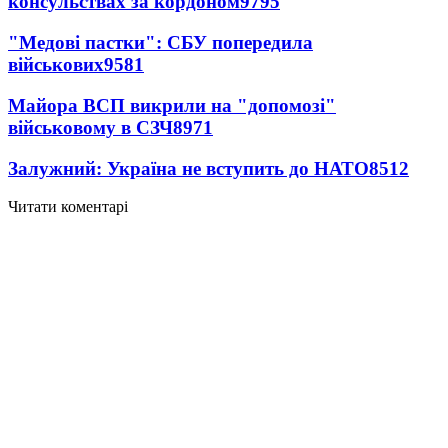
консульствах за кордоном
9795
"Медові пастки": СБУ попередила
військових
9581
Майора ВСП викрили на "допомозі"
військовому в СЗЧ
8971
Залужний: Україна не вступить до НАТО
8512
Читати коментарі