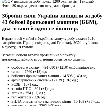
Фото: 80 окрема десантно-штурмова бригада
Збройні сили України знищили за добу
43 бойові броньовані машини (ББМ),
два літаки й один гелікоптер.
Втрати Росії у війні в Україні за минулу добу склали 1210
загарбників. Про це свідчать дані Генштабу ЗСУ, опубліковані
в суботу, 18 травня.
Загальні бойові втрати противника з початку
повномасштабного вторгнення орієнтовно склали:
особового складу - 491 080 (+1210) осіб ліквідовано;
танків - 7560 (+13) од;
бойових броньованих машин - 14 595 (+43) од.;
артилерійських систем - 12 639 (+36) од.;
РСЗВ - 1071 од.;
засоби ППО - 801 (+1) од.;
літаків - 354 (+1) од.;
гелікоптерів - 326 од.;
БПЛА оперативно-тактичного рівня - 10 108 (+35) од.;
крилатих ракет - 2203 (+3) од.;