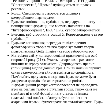
"Регіони", "Гроші", "Влада", "Вибори", "Тест-драйв",
"Спецпроекти", "Промо" публікуються на правах
реклами.
Розділ Спецпроекти створюється спільно з
комерційними партнерами.
Будь яке копіювання, публікація, передрук, чи наступне
поширення інформації, що містить посилання на
"Інтерфакс-Україна", EPA / UPG, суворо забороняється.
Власник веб-сторінки в розділі Я-Корреспондент є автор
публікації.
Будь-яке копіювання, передрук та відтворення
фотографічних творів та/або аудіовізуальних творів
правовласника Getty Images - суворо забороняється.
Матеріали сайту korrespondent.net призначені для осіб
старше 21 року (21+). Участь в азартних іграх може
викликати ігрову залежність. Дотримуйтесь правил
(принципів) відповідальної гри. При виявленні перших
ознак залежності негайно зверніться до спеціаліста.
Пам'ятайте, що участь в азартних іграх не може бути
джерелом доходів або альтернативою роботі.
Інформаційний ресурс korrespondent.net не проводить
ігри на реальні та/або віртуальні гроші, також сайт не
приймає ні в якій формі оплату ставок та інших
платежів, які пов’язані/можуть бути пов’язані з
азартними іграми, букмекерами чи тоталізаторами. Будь-