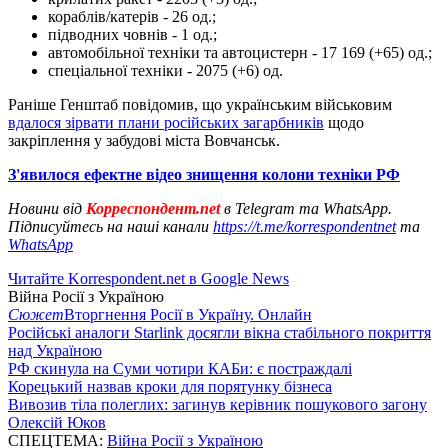
кораблів/катерів - 26 од.;
підводних човнів - 1 од.;
автомобільної техніки та автоцистерн - 17 169 (+65) од.;
спеціальної техніки - 2075 (+6) од.
Раніше Генштаб повідомив, що українським військовим
вдалося зірвати плани російських загарбників
щодо
закріплення у забудові міста Вовчанськ.
З'явилося ефектне відео знищення колони техніки РФ
Новини від
Корреспондент.net
в Telegram та WhatsApp.
Підписуйтесь на наші канали
https://t.me/korrespondentnet
та
WhatsApp
Читайте Korrespondent.net в Google News
Війна Росії з Україною
Сюжет
Вторгнення Росії в Україну. Онлайн
Російські аналоги Starlink досягли вікна стабільного покриття
над Україною
РФ скинула на Суми чотири КАБи: є постраждалі
Корецький назвав кроки для порятунку бізнеса
Вивозив тіла полеглих: загинув керівник пошукового загону
Олексій Юков
СПЕЦТЕМА:
Війна Росії з Україною