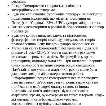
реклами.
Розділ Спецпроекти створюється спільно з
комерційними партнерами.
Будь яке копіювання, публікація, передрук, чи наступне
поширення інформації, що містить посилання на
"Інтерфакс-Україна", EPA / UPG, суворо забороняється.
Власник веб-сторінки в розділі Я-Корреспондент є автор
публікації.
Будь-яке копіювання, передрук та відтворення
фотографічних творів та/або аудіовізуальних творів
правовласника Getty Images - суворо забороняється.
Матеріали сайту korrespondent.net призначені для осіб
старше 21 року (21+). Участь в азартних іграх може
викликати ігрову залежність. Дотримуйтесь правил
(принципів) відповідальної гри. При виявленні перших
ознак залежності негайно зверніться до спеціаліста.
Пам'ятайте, що участь в азартних іграх не може бути
джерелом доходів або альтернативою роботі.
Інформаційний ресурс korrespondent.net не проводить
ігри на реальні та/або віртуальні гроші, також сайт не
приймає ні в якій формі оплату ставок та інших
платежів, які пов’язані/можуть бути пов’язані з
азартними іграми, букмекерами чи тоталізаторами. Будь-
які матеріали на інформаційному ресурсі
korrespondent.net публікуються виключно в