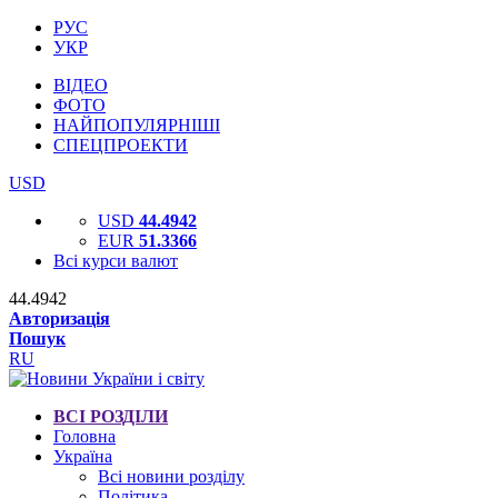
РУС
УКР
ВІДЕО
ФОТО
НАЙПОПУЛЯРНІШІ
СПЕЦПРОЕКТИ
USD
USD
44.4942
EUR
51.3366
Всі курси валют
44.4942
Авторизація
Пошук
RU
ВСІ РОЗДІЛИ
Головна
Україна
Всі новини розділу
Політика