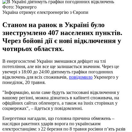
Фото: Укренерго
Україна отримує електроенергію з Європи
Станом на ранок в Україні було
знеструмлено 407 населених пунктів.
Через бойові дії є нові відключення у
чотирьох областях.
В енергосистемі України зменшився дефіцит на тлі
потепління, але він все ще залишається значним. Через це
увечері з 18:00 до 24:00 діятимуть графіки погодинних
відключень для всіх споживачів,
повідомило
Укренерго у
понеділок, 20 травня.
"Інформацію, коли саме будуть застосовані відключення у
вашому регіоні, можна дізнатись в кабінеті споживача, на
офіційних сайтах обленерго, а також на їхніх сторінках у
соцмережах", – йдеться у повідомленні.
Енергетики нагадали, що головна причина обмежень –
наслідки ракетних ударів ворога по українським
електростанціям: з 22 березня по 8 травня росіяни п’ять разів