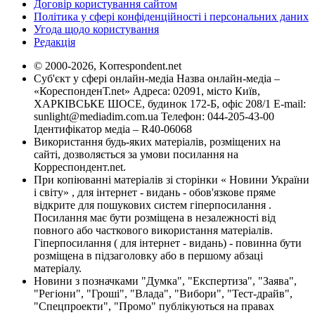
Договір користування сайтом
Політика у сфері конфіденційності і персональних даних
Угода щодо користування
Редакція
© 2000-2026, Korrespondent.net
Суб'єкт у сфері онлайн-медіа Назва онлайн-медіа –
«КореспонденТ.net» Адреса: 02091, місто Київ,
ХАРКІВСЬКЕ ШОСЕ, будинок 172-Б, офіс 208/1 E-mail:
sunlight@mediadim.com.ua
Телефон: 044-205-43-00
Ідентифікатор медіа – R40-06068
Використання будь-яких матеріалів, розміщених на
сайті, дозволяється за умови посилання на
Корреспондент.net.
При копіюванні матеріалів зі сторінки « Новини України
і світу» , для інтернет - видань - обов'язкове пряме
відкрите для пошукових систем гіперпосилання .
Посилання має бути розміщена в незалежності від
повного або часткового використання матеріалів.
Гіперпосилання ( для інтернет - видань) - повинна бути
розміщена в підзаголовку або в першому абзаці
матеріалу.
Новини з позначками "Думка", "Експертиза", "Заява",
"Регіони", "Гроші", "Влада", "Вибори", "Тест-драйв",
"Спецпроекти", "Промо" публікуються на правах