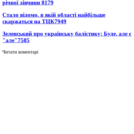
річної дівчини
8179
Стало відомо, в якій області найбільше
скаржаться на ТЦК
7949
Зеленський про українську балістику: Буде, але є
"але"
7585
Читати коментарі