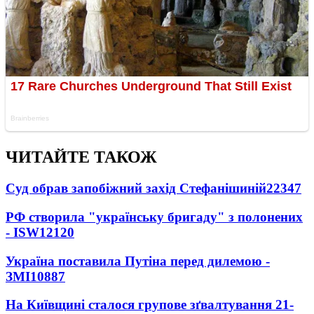
ЧИТАЙТЕ ТАКОЖ
Суд обрав запобіжний захід Стефанішиній
22347
РФ створила "українську бригаду" з полонених
- ISW
12120
Україна поставила Путіна перед дилемою -
ЗМІ
10887
На Київщині сталося групове зґвалтування 21-