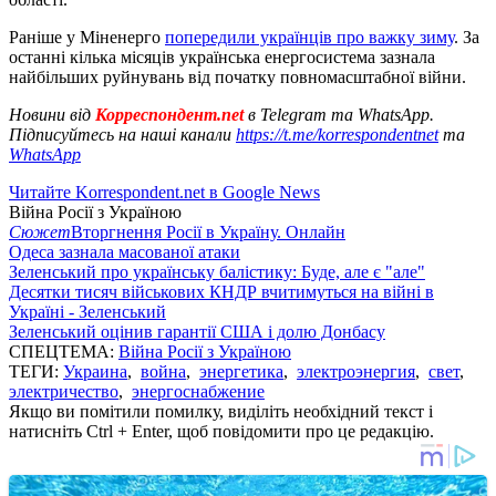
Раніше у Міненерго
попередили українців про важку зиму
. За
останні кілька місяців українська енергосистема зазнала
найбільших руйнувань від початку повномасштабної війни.
Новини від
Корреспондент.net
в Telegram та WhatsApp.
Підписуйтесь на наші канали
https://t.me/korrespondentnet
та
WhatsApp
Читайте Korrespondent.net в Google News
Війна Росії з Україною
Сюжет
Вторгнення Росії в Україну. Онлайн
Одеса зазнала масованої атаки
Зеленський про українську балістику: Буде, але є "але"
Десятки тисяч військових КНДР вчитимуться на війні в
Україні - Зеленський
Зеленський оцінив гарантії США і долю Донбасу
СПЕЦТЕМА:
Війна Росії з Україною
ТЕГИ:
Украина
,
война
,
энергетика
,
электроэнергия
,
свет
,
электричество
,
энергоснабжение
Якщо ви помітили помилку, виділіть необхідний текст і
натисніть Ctrl + Enter, щоб повідомити про це редакцію.