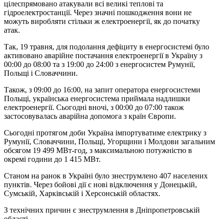
цілеспрямовано атакували всі великі теплові та
гідроелектростанції. Через значні пошкодження вони не
можуть виробляти стільки ж електроенергії, як до початку
атак.
Так, 19 травня, для подолання дефіциту в енергосистемі було
активовано аварійне постачання електроенергії в Україну з
00:00 до 08:00 та з 19:00 до 24:00 з енергосистем Румунії,
Польщі і Словаччини.
Також, з 09:00 до 16:00, на запит оператора енергосистеми
Польщі, українська енергосистема приймала надлишки
електроенергії. Сьогодні вночі, з 00:00 до 07:00 також
застосовувалась аварійна допомога з країн Європи.
Сьогодні протягом доби Україна імпортуватиме електрику з
Румунії, Словаччини, Польщі, Угорщини і Молдови загальним
обсягом 19 499 МВт-год, з максимальною потужністю в
окремі години до 1 415 МВт.
Станом на ранок в Україні було знеструмлено 407 населених
пунктів. Через бойові дії є нові відключення у Донецькій,
Сумській, Харківській і Херсонській областях.
З технічних причин є знеструмлення в Дніпропетровській
області.