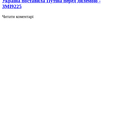
Україна поставила Путіна перед дилемою -
ЗМІ
9225
Читати коментарі