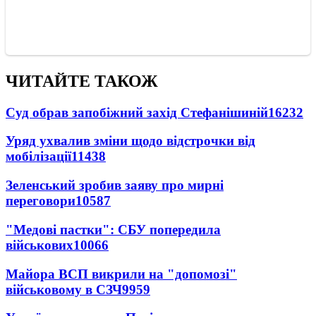
ЧИТАЙТЕ ТАКОЖ
Суд обрав запобіжний захід Стефанішиній
16232
Уряд ухвалив зміни щодо відстрочки від
мобілізації
11438
Зеленський зробив заяву про мирні
переговори
10587
"Медові пастки": СБУ попередила
військових
10066
Майора ВСП викрили на "допомозі"
військовому в СЗЧ
9959