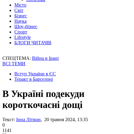
Місто
Світ
Бізнес
Наука
Шоу-бізнес
Спорт
Lifestyle
БЛОГИ ЧИТАЧІВ
СПЕЦТЕМА:
Війна в Ірані
ВСІ ТЕМИ
Вступ України в ЄС
Теракт в Барселоні
В Україні подекуди
короткочасні дощі
Текст:
Інна Літвин
, 20 травня 2024, 13:35
0
1141