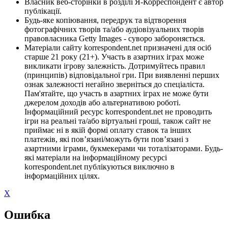
Власник веб-сторінки в розділі Я-Корреспондент є автор
публікації.
Будь-яке копіювання, передрук та відтворення
фотографічних творів та/або аудіовізуальних творів
правовласника Getty Images - суворо забороняється.
Матеріали сайту korrespondent.net призначені для осіб
старше 21 року (21+). Участь в азартних іграх може
викликати ігрову залежність. Дотримуйтесь правил
(принципів) відповідальної гри. При виявленні перших
ознак залежності негайно зверніться до спеціаліста.
Пам'ятайте, що участь в азартних іграх не може бути
джерелом доходів або альтернативою роботі.
Інформаційний ресурс korrespondent.net не проводить
ігри на реальні та/або віртуальні гроші, також сайт не
приймає ні в якій формі оплату ставок та інших
платежів, які пов’язані/можуть бути пов’язані з
азартними іграми, букмекерами чи тоталізаторами. Будь-
які матеріали на інформаційному ресурсі
korrespondent.net публікуються виключно в
інформаційних цілях.
X
Ошибка