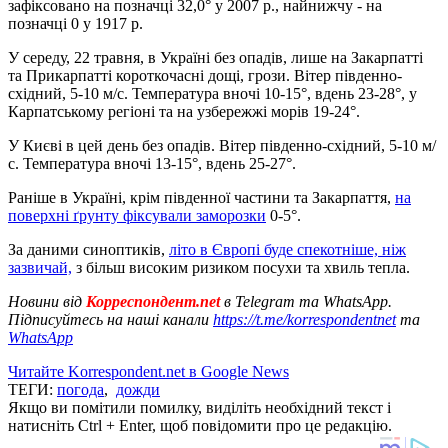
зафіксовано на позначці 32,0° у 2007 р., найнижчу - на
позначці 0 у 1917 р.
У середу, 22 травня, в Україні без опадів, лише на Закарпатті
та Прикарпатті короткочасні дощі, грози. Вітер південно-
східний, 5-10 м/с. Температура вночі 10-15°, вдень 23-28°, у
Карпатському регіоні та на узбережжі морів 19-24°.
У Києві в цей день без опадів. Вітер південно-східний, 5-10 м/
с. Температура вночі 13-15°, вдень 25-27°.
Раніше в Україні, крім південної частини та Закарпаття,
на
поверхні ґрунту фіксували заморозки
0-5°.
За даними синоптиків,
літо в Європі буде спекотніше, ніж
зазвичай,
з більш високим ризиком посухи та хвиль тепла.
Новини від
Корреспондент.net
в Telegram та WhatsApp.
Підписуйтесь на наші канали
https://t.me/korrespondentnet
та
WhatsApp
Читайте Korrespondent.net в Google News
ТЕГИ:
погода
,
дожди
Якщо ви помітили помилку, виділіть необхідний текст і
натисніть Ctrl + Enter, щоб повідомити про це редакцію.