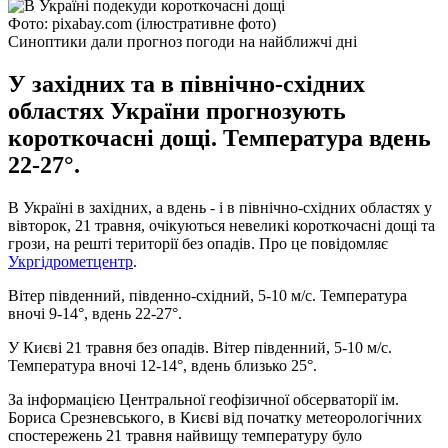
Фото: pixabay.com (ілюстративне фото)
Синоптики дали прогноз погоди на найближчі дні
У західних та в північно-східних
областях України прогнозують
короткочасні дощі. Температура вдень
22-27°.
В Україні в західних, а вдень - і в північно-східних областях у
вівторок, 21 травня, очікуються невеликі короткочасні дощі та
грози, на решті території без опадів. Про це повідомляє
Укргідрометцентр
.
Вітер південний, південно-східний, 5-10 м/с. Температура
вночі 9-14°, вдень 22-27°.
У Києві 21 травня без опадів. Вітер південний, 5-10 м/с.
Температура вночі 12-14°, вдень близько 25°.
За інформацією Центральної геофізичної обсерваторії ім.
Бориса Срезневського, в Києві від початку метеорологічних
спостережень 21 травня найвищу температуру було