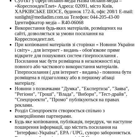
Суб'єкт у сфері онлайн-медіа Назва онлайн-медіа –
«КореспонденТ.net» Адреса: 02091, місто Київ,
ХАРКІВСЬКЕ ШОСЕ, будинок 172-Б, офіс 208/1 E-mail:
sunlight@mediadim.com.ua
Телефон: 044-205-43-00
Ідентифікатор медіа – R40-06068
Використання будь-яких матеріалів, розміщених на
сайті, дозволяється за умови посилання на
Корреспондент.net.
При копіюванні матеріалів зі сторінки « Новини України
і світу» , для інтернет - видань - обов'язкове пряме
відкрите для пошукових систем гіперпосилання .
Посилання має бути розміщена в незалежності від
повного або часткового використання матеріалів.
Гіперпосилання ( для інтернет - видань) - повинна бути
розміщена в підзаголовку або в першому абзаці
матеріалу.
Новини з позначками "Думка", "Експертиза", "Заява",
"Регіони", "Гроші", "Влада", "Вибори", "Тест-драйв",
"Спецпроекти", "Промо" публікуються на правах
реклами.
Розділ Спецпроекти створюється спільно з
комерційними партнерами.
Будь яке копіювання, публікація, передрук, чи наступне
поширення інформації, що містить посилання на
"Інтерфакс-Україна", EPA / UPG, суворо забороняється.