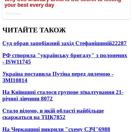
ЧИТАЙТЕ ТАКОЖ
Суд обрав запобіжний захід Стефанішиній
22287
РФ створила "українську бригаду" з полонених
- ISW
11745
Україна поставила Путіна перед дилемою -
ЗМІ
10814
На Київщині сталося групове зґвалтування 21-
річної дівчини
8072
Стало відомо, в якій області найбільше
скаржаться на ТЦК
7852
На Черкащині викрили "схему СЗЧ"
6988