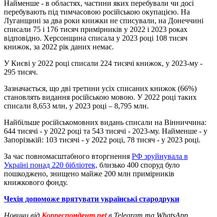
Найменше - в областях, частини яких перебували чи досі
перебувають під тимчасовою російською окупацією. На
Луганщині за два роки книжки не списували, на Донеччині
списали 75 і 176 тисяч примірників у 2022 і 2023 роках
відповідно. Херсонщина списала у 2023 році 108 тисяч
книжок, за 2022 рік даних немає.
У Києві у 2022 році списали 224 тисячі книжок, у 2023-му -
295 тисяч.
Зазначається, що дві третини усіх списаних книжок (66%)
становлять видання російською мовою. У 2022 році таких
списали 8,653 млн, у 2023 році – 8,795 млн.
Найбільше російськомовних видань списали на Вінниччина:
644 тисячі - у 2022 році та 543 тисячі - 2023-му. Найменше - у
Запорізькій: 103 тисячі - у 2022 році, 78 тисяч - у 2023 році.
За час повномасштабного вторгнення
РФ зруйнувала в
Україні понад 220 бібліотек,
близько 400 споруд було
пошкоджено, знищено майже 200 млн примірників
книжкового фонду.
Чехія допоможе врятувати українські стародруки
Новини від
Корреспондент.net
в Telegram та WhatsApp.