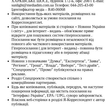
ХАРКІВСЬКЕ ШОСЕ, будинок 172-Б, офіс 208/1 E-mail:
sunlight@mediadim.com.ua
Телефон: 044-205-43-00
Ідентифікатор медіа – R40-06068
Використання будь-яких матеріалів, розміщених на
сайті, дозволяється за умови посилання на
Корреспондент.net.
При копіюванні матеріалів зі сторінки « Новини України
і світу» , для інтернет - видань - обов'язкове пряме
відкрите для пошукових систем гіперпосилання .
Посилання має бути розміщена в незалежності від
повного або часткового використання матеріалів.
Гіперпосилання ( для інтернет - видань) - повинна бути
розміщена в підзаголовку або в першому абзаці
матеріалу.
Новини з позначками "Думка", "Експертиза", "Заява",
"Регіони", "Гроші", "Влада", "Вибори", "Тест-драйв",
"Спецпроекти", "Промо" публікуються на правах
реклами.
Розділ Спецпроекти створюється спільно з
комерційними партнерами.
Будь яке копіювання, публікація, передрук, чи наступне
поширення інформації, що містить посилання на
"Інтерфакс-Україна", EPA / UPG, суворо забороняється.
Власник веб-сторінки в розділі Я-Корреспондент є автор
публікації.