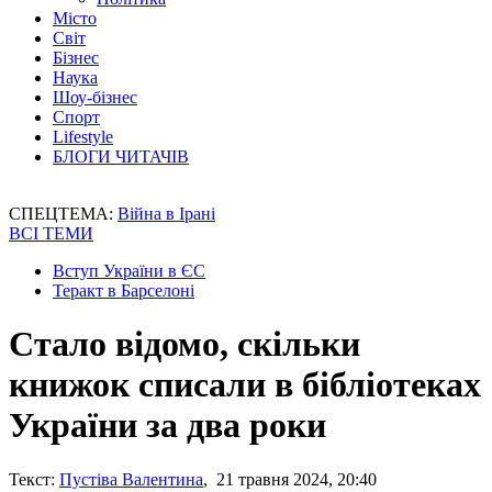
Місто
Світ
Бізнес
Наука
Шоу-бізнес
Спорт
Lifestyle
БЛОГИ ЧИТАЧІВ
СПЕЦТЕМА:
Війна в Ірані
ВСІ ТЕМИ
Вступ України в ЄС
Теракт в Барселоні
Стало відомо, скільки
книжок списали в бібліотеках
України за два роки
Текст:
Пустіва Валентина
, 21 травня 2024, 20:40