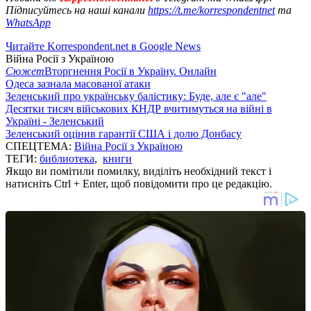
Підписуйтесь на наші канали
https://t.me/korrespondentnet
та
WhatsApp
Читайте Korrespondent.net в Google News
Війна Росії з Україною
Сюжет
Вторгнення Росії в Україну. Онлайн
Одеса зазнала масованої атаки
Зеленський про українську балістику: Буде, але є "але"
Десятки тисяч військових КНДР вчитимуться на війні в
Україні - Зеленський
Зеленський оцінив гарантії США і долю Донбасу
СПЕЦТЕМА:
Війна Росії з Україною
ТЕГИ:
библиотека
,
книги
Якщо ви помітили помилку, виділіть необхідний текст і
натисніть Ctrl + Enter, щоб повідомити про це редакцію.