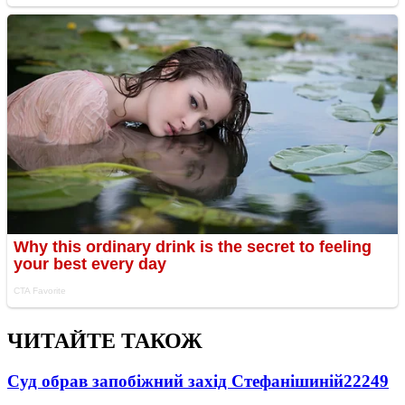
ЧИТАЙТЕ ТАКОЖ
Суд обрав запобіжний захід Стефанішиній
22249