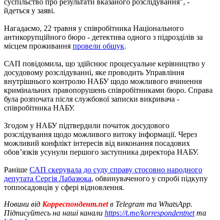
суспільство про результати вказаного розслідування", -
йдеться у заяві.
Нагадаємо, 22 травня у співробітника Національного
антикорупційного бюро - детектива одного з підрозділів за
місцем проживання
провели обшук
.
САП повідомила, що здійснює процесуальне керівництво у
досудовому розслідуванні, яке проводить Управління
внутрішнього контролю НАБУ щодо можливого вчинення
кримінальних правопорушень співробітниками бюро. Справа
була розпочата після службової записки викривача -
співробітника НАБУ.
Згодом у НАБУ підтвердили початок досудового
розслідування щодо можливого витоку інформації. Через
можливий конфлікт інтересів від виконання посадових
обов’язків усунули першого заступника директора НАБУ.
Раніше
САП скерувала до суду справу стосовно народного
депутата Сергія Лабазюка
, обвинуваченого у спробі підкупу
топпосадовців у сфері відновлення.
Новини від
Корреспондент.net
в Telegram та WhatsApp.
Підписуйтесь на наші канали
https://t.me/korrespondentnet
та