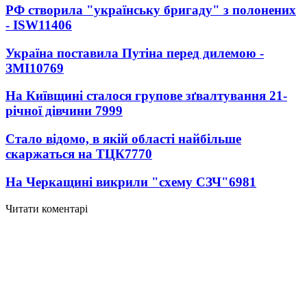
РФ створила "українську бригаду" з полонених
- ISW
11406
Україна поставила Путіна перед дилемою -
ЗМІ
10769
На Київщині сталося групове зґвалтування 21-
річної дівчини
7999
Стало відомо, в якій області найбільше
скаржаться на ТЦК
7770
На Черкащині викрили "схему СЗЧ"
6981
Читати коментарі