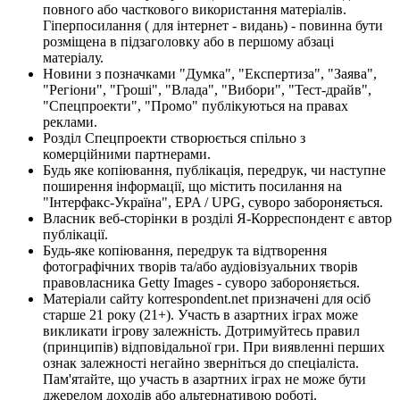
повного або часткового використання матеріалів.
Гіперпосилання ( для інтернет - видань) - повинна бути
розміщена в підзаголовку або в першому абзаці
матеріалу.
Новини з позначками "Думка", "Експертиза", "Заява",
"Регіони", "Гроші", "Влада", "Вибори", "Тест-драйв",
"Спецпроекти", "Промо" публікуються на правах
реклами.
Розділ Спецпроекти створюється спільно з
комерційними партнерами.
Будь яке копіювання, публікація, передрук, чи наступне
поширення інформації, що містить посилання на
"Інтерфакс-Україна", EPA / UPG, суворо забороняється.
Власник веб-сторінки в розділі Я-Корреспондент є автор
публікації.
Будь-яке копіювання, передрук та відтворення
фотографічних творів та/або аудіовізуальних творів
правовласника Getty Images - суворо забороняється.
Матеріали сайту korrespondent.net призначені для осіб
старше 21 року (21+). Участь в азартних іграх може
викликати ігрову залежність. Дотримуйтесь правил
(принципів) відповідальної гри. При виявленні перших
ознак залежності негайно зверніться до спеціаліста.
Пам'ятайте, що участь в азартних іграх не може бути
джерелом доходів або альтернативою роботі.