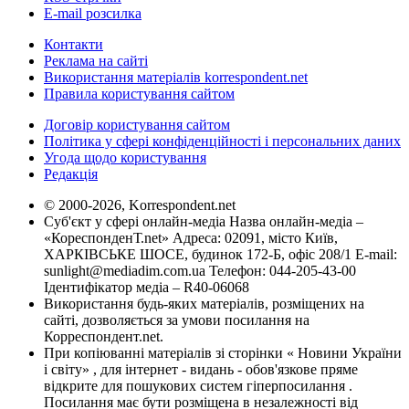
E-mail розсилка
Контакти
Реклама на сайті
Використання матеріалів korrespondent.net
Правила користування сайтом
Договір користування сайтом
Політика у сфері конфіденційності і персональних даних
Угода щодо користування
Редакція
© 2000-2026, Korrespondent.net
Суб'єкт у сфері онлайн-медіа Назва онлайн-медіа –
«КореспонденТ.net» Адреса: 02091, місто Київ,
ХАРКІВСЬКЕ ШОСЕ, будинок 172-Б, офіс 208/1 E-mail:
sunlight@mediadim.com.ua
Телефон: 044-205-43-00
Ідентифікатор медіа – R40-06068
Використання будь-яких матеріалів, розміщених на
сайті, дозволяється за умови посилання на
Корреспондент.net.
При копіюванні матеріалів зі сторінки « Новини України
і світу» , для інтернет - видань - обов'язкове пряме
відкрите для пошукових систем гіперпосилання .
Посилання має бути розміщена в незалежності від