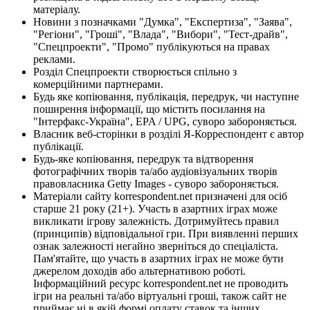
матеріалу.
Новини з позначками "Думка", "Експертиза", "Заява",
"Регіони", "Гроші", "Влада", "Вибори", "Тест-драйв",
"Спецпроекти", "Промо" публікуються на правах
реклами.
Розділ Спецпроекти створюється спільно з
комерційними партнерами.
Будь яке копіювання, публікація, передрук, чи наступне
поширення інформації, що містить посилання на
"Інтерфакс-Україна", EPA / UPG, суворо забороняється.
Власник веб-сторінки в розділі Я-Корреспондент є автор
публікації.
Будь-яке копіювання, передрук та відтворення
фотографічних творів та/або аудіовізуальних творів
правовласника Getty Images - суворо забороняється.
Матеріали сайту korrespondent.net призначені для осіб
старше 21 року (21+). Участь в азартних іграх може
викликати ігрову залежність. Дотримуйтесь правил
(принципів) відповідальної гри. При виявленні перших
ознак залежності негайно зверніться до спеціаліста.
Пам'ятайте, що участь в азартних іграх не може бути
джерелом доходів або альтернативою роботі.
Інформаційний ресурс korrespondent.net не проводить
ігри на реальні та/або віртуальні гроші, також сайт не
приймає ні в якій формі оплату ставок та інших