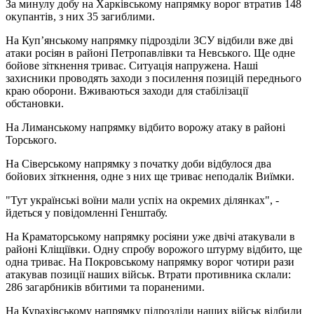
За минулу добу на Харківському напрямку ворог втратив 148
окупантів, з них 35 загиблими.
На Куп’янському напрямку підрозділи ЗСУ відбили вже дві
атаки росіян в районі Петропавлівки та Невського. Ще одне
бойове зіткнення триває. Ситуація напружена. Наші
захисники проводять заходи з посилення позицій переднього
краю оборони. Вживаються заходи для стабілізації
обстановки.
На Лиманському напрямку відбито ворожу атаку в районі
Торського.
На Сіверському напрямку з початку доби відбулося два
бойових зіткнення, одне з них ще триває неподалік Виїмки.
"Тут українські воїни мали успіх на окремих ділянках", -
йдеться у повідомленні Генштабу.
На Краматорському напрямку росіяни уже двічі атакували в
районі Кліщіївки. Одну спробу ворожого штурму відбито, ще
одна триває. На Покровському напрямку ворог чотири рази
атакував позиції наших військ. Втрати противника склали:
286 загарбників вбитими та пораненими.
На Курахівському напрямку підрозділи наших військ відбили