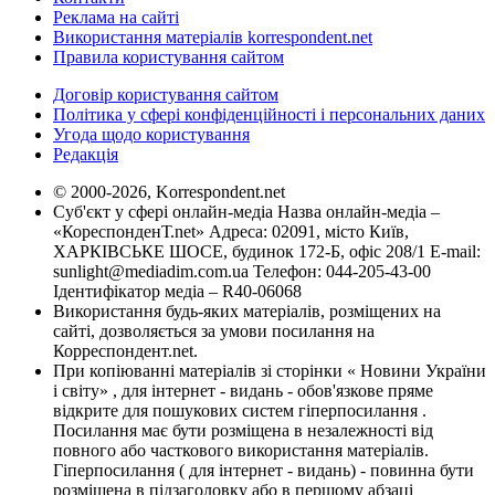
Реклама на сайті
Використання матеріалів korrespondent.net
Правила користування сайтом
Договір користування сайтом
Політика у сфері конфіденційності і персональних даних
Угода щодо користування
Редакція
© 2000-2026, Korrespondent.net
Суб'єкт у сфері онлайн-медіа Назва онлайн-медіа –
«КореспонденТ.net» Адреса: 02091, місто Київ,
ХАРКІВСЬКЕ ШОСЕ, будинок 172-Б, офіс 208/1 E-mail:
sunlight@mediadim.com.ua
Телефон: 044-205-43-00
Ідентифікатор медіа – R40-06068
Використання будь-яких матеріалів, розміщених на
сайті, дозволяється за умови посилання на
Корреспондент.net.
При копіюванні матеріалів зі сторінки « Новини України
і світу» , для інтернет - видань - обов'язкове пряме
відкрите для пошукових систем гіперпосилання .
Посилання має бути розміщена в незалежності від
повного або часткового використання матеріалів.
Гіперпосилання ( для інтернет - видань) - повинна бути
розміщена в підзаголовку або в першому абзаці