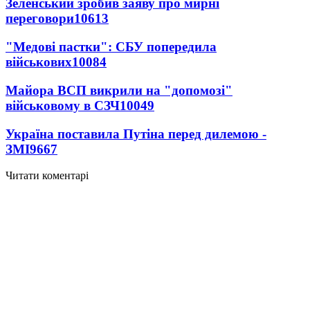
Зеленський зробив заяву про мирні
переговори
10613
"Медові пастки": СБУ попередила
військових
10084
Майора ВСП викрили на "допомозі"
військовому в СЗЧ
10049
Україна поставила Путіна перед дилемою -
ЗМІ
9667
Читати коментарі