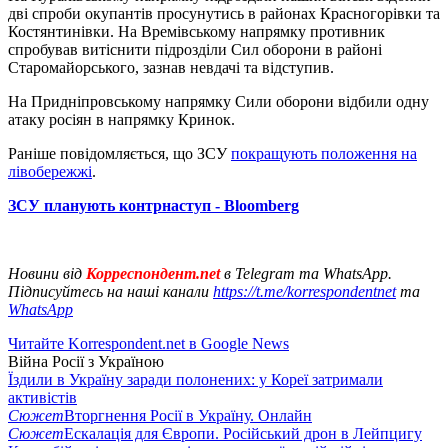
дві спроби окупантів просунутись в районах Красногорівки та
Костянтинівки. На Времівському напрямку противник
спробував витіснити підрозділи Сил оборони в районі
Старомайорського, зазнав невдачі та відступив.
На Придніпровському напрямку Сили оборони відбили одну
атаку росіян в напрямку Кринок.
Раніше повідомляється, що ЗСУ
покращують положення на
лівобережжі
.
ЗСУ планують контрнаступ - Bloomberg
Новини від
Корреспондент.net
в Telegram та WhatsApp.
Підписуйтесь на наші канали
https://t.me/korrespondentnet
та
WhatsApp
Читайте Korrespondent.net в Google News
Війна Росії з Україною
Їздили в Україну заради полонених: у Кореї затримали
активістів
Сюжет
Вторгнення Росії в Україну. Онлайн
Сюжет
Ескалація для Європи. Російський дрон в Лейпцигу