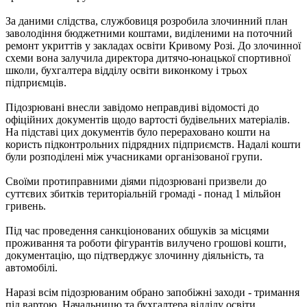
За даними слідства, службовиця розробила злочинний план
заволодіння бюджетними коштами, виділеними на поточний
ремонт укриттів у закладах освіти Кривому Розі. До злочинної
схеми вона залучила директора дитячо-юнацької спортивної
школи, бухгалтера відділу освіти виконкому і трьох
підприємців.
Підозрювані внесли завідомо неправдиві відомості до
офіційних документів щодо вартості будівельних матеріалів.
На підставі цих документів було перераховано кошти на
користь підконтрольних підрядних підприємств. Надалі кошти
були розподілені між учасниками організованої групи.
Своїми протиправними діями підозрювані призвели до
суттєвих збитків територіальній громаді - понад 1 мільйон
гривень.
Під час проведення санкціонованих обшуків за місцями
проживання та роботи фігурантів вилучено грошові кошти,
документацію, що підтверджує злочинну діяльність, та
автомобілі.
Наразі всім підозрюваним обрано запобіжні заходи - тримання
під вартою. Начальницю та бухгалтера відділу освіти