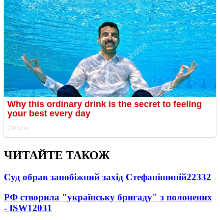
ЧИТАЙТЕ ТАКОЖ
Суд обрав запобіжний захід Стефанішиній
22332
РФ створила "українську бригаду" з полонених
- ISW
12031