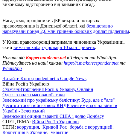
виконкому відсторонено від займаних посад.
Нагадаємо, працівники ДБР викрили чотирьох
правоохоронців із Донецької області, які
безпідставно
нарахували понад 2,6 млн гривень бойових доплат підлеглим
.
У Києві правоохоронці затримали чиновника Укрзалізниці,
який
вимагав хабар у розмірі 10 млн гривень
.
Новини від
Корреспондент.net
в Telegram та WhatsApp.
Підписуйтесь на наші канали
https://t.me/korrespondentnet
та
WhatsApp
Читайте Korrespondent.net в Google News
Війна Росії з Україною
Сюжет
Вторгнення Росії в Україну. Онлайн
Одеса зазнала масованої атаки
Зеленський про українську балістику: Буде, але є "але"
Десятки тисяч військових КНДР вчитимуться на війні в
Україні - Зеленський
Зеленський оцінив гарантії США і долю Донбасу
СПЕЦТЕМА:
Війна Росії з Україною
ТЕГИ:
коррупция
,
Кривой Рог
,
борьба с коррупцией
,
Коррупция в Украине
,
укрытие