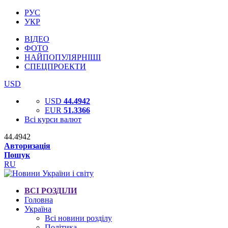
РУС
УКР
ВІДЕО
ФОТО
НАЙПОПУЛЯРНІШІ
СПЕЦПРОЕКТИ
USD
USD
44.4942
EUR
51.3366
Всі курси валют
44.4942
Авторизація
Пошук
RU
ВСІ РОЗДІЛИ
Головна
Україна
Всі новини розділу
Політика