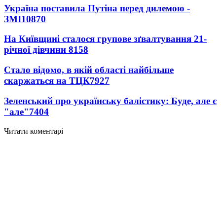
Україна поставила Путіна перед дилемою -
ЗМІ
10870
На Київщині сталося групове зґвалтування 21-
річної дівчини
8158
Стало відомо, в якій області найбільше
скаржаться на ТЦК
7927
Зеленський про українську балістику: Буде, але є
"але"
7404
Читати коментарі