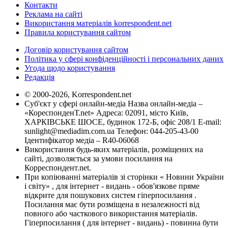
Контакти
Реклама на сайті
Використання матеріалів korrespondent.net
Правила користування сайтом
Договір користування сайтом
Політика у сфері конфіденційності і персональних даних
Угода щодо користування
Редакція
© 2000-2026, Korrespondent.net
Суб'єкт у сфері онлайн-медіа Назва онлайн-медіа –
«КореспонденТ.net» Адреса: 02091, місто Київ,
ХАРКІВСЬКЕ ШОСЕ, будинок 172-Б, офіс 208/1 E-mail:
sunlight@mediadim.com.ua
Телефон: 044-205-43-00
Ідентифікатор медіа – R40-06068
Використання будь-яких матеріалів, розміщених на
сайті, дозволяється за умови посилання на
Корреспондент.net.
При копіюванні матеріалів зі сторінки « Новини України
і світу» , для інтернет - видань - обов'язкове пряме
відкрите для пошукових систем гіперпосилання .
Посилання має бути розміщена в незалежності від
повного або часткового використання матеріалів.
Гіперпосилання ( для інтернет - видань) - повинна бути