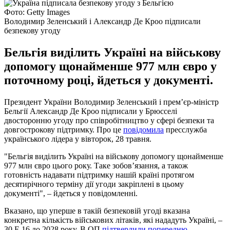
Фото: Getty Images
Володимир Зеленський і Александр Де Кроо підписали
безпекову угоду
Бельгія виділить Україні на військову
допомогу щонайменше 977 млн євро у
поточному році, йдеться у документі.
Президент України Володимир Зеленський і прем’єр-міністр
Бельгії Александр Де Кроо підписали у Брюсселі
двосторонню угоду про співробітництво у сфері безпеки та
довгострокову підтримку. Про це
повідомила
пресслужба
українського лідера у вівторок, 28 травня.
"Бельгія виділить Україні на військову допомогу щонайменше
977 млн євро цього року. Таке зобов’язання, а також
готовність надавати підтримку нашій країні протягом
десятирічного терміну дії угоди закріплені в цьому
документі", – йдеться у повідомленні.
Вказано, що уперше в такій безпековій угоді вказана
конкретна кількість військових літаків, які нададуть Україні, –
30 F-16 до 2028 року. В ОП
підтвердили попередню