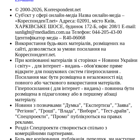
© 2000-2026, Korrespondent.net
Суб'єкт у сфері онлайн-медіа Назва онлайн-медіа –
«КореспонденТ.net» Адреса: 02091, місто Київ,
ХАРКІВСЬКЕ ШОСЕ, будинок 172-Б, офіс 208/1 E-mail:
sunlight@mediadim.com.ua
Телефон: 044-205-43-00
Ідентифікатор медіа – R40-06068
Використання будь-яких матеріалів, розміщених на
сайті, дозволяється за умови посилання на
Корреспондент.net.
При копіюванні матеріалів зі сторінки « Новини України
і світу» , для інтернет - видань - обов'язкове пряме
відкрите для пошукових систем гіперпосилання .
Посилання має бути розміщена в незалежності від
повного або часткового використання матеріалів.
Гіперпосилання ( для інтернет - видань) - повинна бути
розміщена в підзаголовку або в першому абзаці
матеріалу.
Новини з позначками "Думка", "Експертиза", "Заява",
"Регіони", "Гроші", "Влада", "Вибори", "Тест-драйв",
"Спецпроекти", "Промо" публікуються на правах
реклами.
Розділ Спецпроекти створюється спільно з
комерційними партнерами.
Будь яке копіювання, публікація, передрук, чи наступне