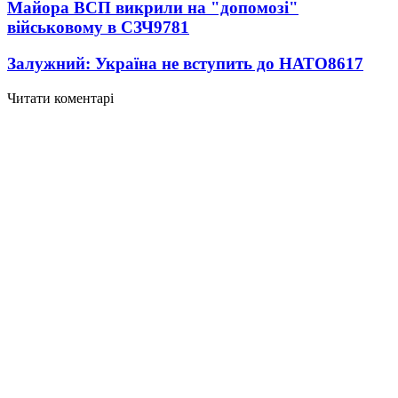
Майора ВСП викрили на "допомозі"
військовому в СЗЧ
9781
Залужний: Україна не вступить до НАТО
8617
Читати коментарі