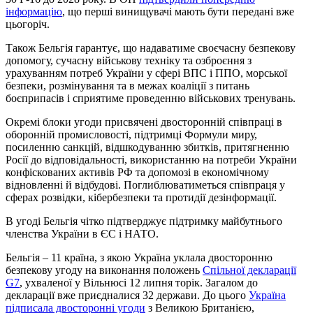
інформацію
, що перші винищувачі мають бути передані вже
цьогоріч.
Також Бельгія гарантує, що надаватиме своєчасну безпекову
допомогу, сучасну військову техніку та озброєння з
урахуванням потреб України у сфері ВПС і ППО, морської
безпеки, розмінування та в межах коаліції з питань
боєприпасів і сприятиме проведенню військових тренувань.
Окремі блоки угоди присвячені двосторонній співпраці в
оборонній промисловості, підтримці Формули миру,
посиленню санкцій, відшкодуванню збитків, притягненню
Росії до відповідальності, використанню на потреби України
конфіскованих активів РФ та допомозі в економічному
відновленні й відбудові. Поглиблюватиметься співпраця у
сферах розвідки, кібербезпеки та протидії дезінформації.
В угоді Бельгія чітко підтверджує підтримку майбутнього
членства України в ЄС і НАТО.
Бельгія – 11 країна, з якою Україна уклала двосторонню
безпекову угоду на виконання положень
Спільної декларації
G7
, ухваленої у Вільнюсі 12 липня торік. Загалом до
декларації вже приєдналися 32 держави. До цього
Україна
підписала двосторонні угоди
з Великою Британією,