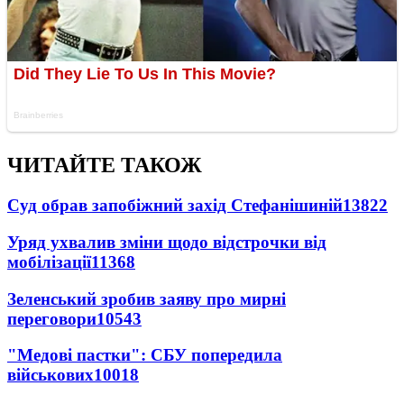
ЧИТАЙТЕ ТАКОЖ
Суд обрав запобіжний захід Стефанішиній
13822
Уряд ухвалив зміни щодо відстрочки від
мобілізації
11368
Зеленський зробив заяву про мирні
переговори
10543
"Медові пастки": СБУ попередила
військових
10018