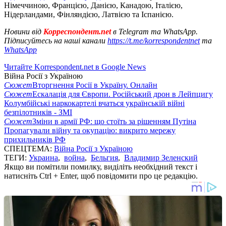
Німеччиною, Францією, Данією, Канадою, Італією,
Нідерландами, Фінляндією, Латвією та Іспанією.
Новини від
Корреспондент.net
в Telegram та WhatsApp.
Підписуйтесь на наші канали
https://t.me/korrespondentnet
та
WhatsApp
Читайте Korrespondent.net в Google News
Війна Росії з Україною
Сюжет
Вторгнення Росії в Україну. Онлайн
Сюжет
Ескалація для Європи. Російський дрон в Лейпцигу
Колумбійські наркокартелі вчаться українській війні
безпілотників - ЗМІ
Сюжет
Зміни в армії РФ: що стоїть за рішенням Путіна
Пропагували війну та окупацію: викрито мережу
прихильників РФ
СПЕЦТЕМА:
Війна Росії з Україною
ТЕГИ:
Украина
,
война
,
Бельгия
,
Владимир Зеленский
Якщо ви помітили помилку, виділіть необхідний текст і
натисніть Ctrl + Enter, щоб повідомити про це редакцію.