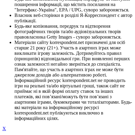
поширення інформації, що містить посилання на
"Інтерфакс-Україна", EPA / UPG, суворо забороняється.
Власник веб-сторінки в розділі Я-Корреспондент є автор
публікації.
Будь-яке копіювання, передрук та відтворення
фотографічних творів та/або аудіовізуальних творів
правовласника Getty Images - суворо забороняється.
Матеріали сайту korrespondent.net призначені для осіб
старше 21 року (21+). Участь в азартних іграх може
викликати ігрову залежність. Дотримуйтесь правил
(принципів) відповідальної гри. При виявленні перших
ознак залежності негайно зверніться до спеціаліста.
Пам'ятайте, що участь в азартних іграх не може бути
джерелом доходів або альтернативою роботі.
Інформаційний ресурс korrespondent.net не проводить
ігри на реальні та/або віртуальні гроші, також сайт не
приймає ні в якій формі оплату ставок та інших
платежів, які пов’язані/можуть бути пов’язані з
азартними іграми, букмекерами чи тоталізаторами. Будь-
які матеріали на інформаційному ресурсі
korrespondent.net публікуються виключно в
інформаційних цілях.
X