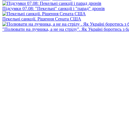
Підсумки 07.08: "Пекельні" санкції і "парад" дронів
Пекельні санкції. Рішення Сената США
"Полювати на лучника, а не на стрілу". Як Україні боротись з 