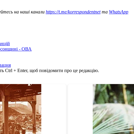
уйтесь на наші канали
https://t.me/korrespondentnet
та
WhatsApp
анцій
рсонщині - ОВА
пация
ь Ctrl + Enter, щоб повідомити про це редакцію.