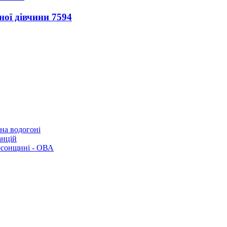
ної дівчини
7594
 на водогоні
анцій
рсонщині - ОВА