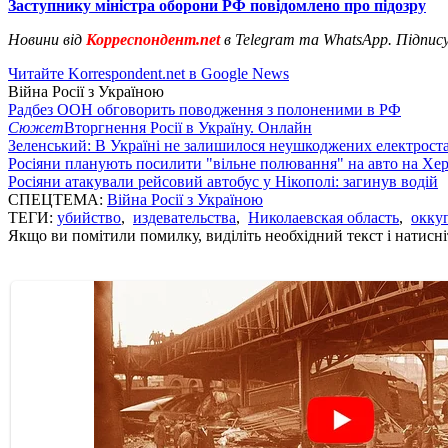
Заступнику міністра оборони РФ повідомлено про підозру
Новини від
Корреспондент.net
в Telegram та WhatsApp. Підпис
Читайте Korrespondent.net в Google News
Війна Росії з Україною
Радбез ООН обговорить поводження з полоненими в РФ
Сюжет
Вторгнення Росії в Україну. Онлайн
Зеленський: В Україні не залишилося неушкоджених електрост
Росіяни планують посилити "вільне полювання" на авто на Хе
Росіяни атакували рейсовий автобус у Нікополі: загинув водій
СПЕЦТЕМА:
Війна Росії з Україною
ТЕГИ:
убийство
,
издевательства
,
Николаевская область
,
окку
Якщо ви помітили помилку, виділіть необхідний текст і натисніт