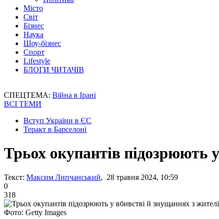
Місто
Світ
Бізнес
Наука
Шоу-бізнес
Спорт
Lifestyle
БЛОГИ ЧИТАЧІВ
СПЕЦТЕМА:
Війна в Ірані
ВСІ ТЕМИ
Вступ України в ЄС
Теракт в Барселоні
Трьох окупантів підозрюють 
Текст:
Максим Липчанський
, 28 травня 2024, 10:59
0
318
Фото: Getty Images