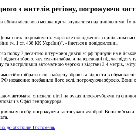
дного з жителів регіону, погрожуючи заст
и вбили місцевого мешканця та знущалися над цивільними. Їм п
ом з них інкримінують жорстоке поводження з цивільним населенн
ни (ч. 1 ст. 438 КК України)", - йдеться в повідомленні.
о полку 7 десантно-штурмової дивізії зс рф прибули на військові
і віддати зброю, яку селяни забрали напередодні під час відступ
у та вистріливши автоматною чергою з відстані 3-4 метрів, іміту
мостійно зібрати всю знайдену зброю та віднести в обумовлене 
С РФ незаконно позбавили його волі, погрожуючи зброєю. Вони о
ладом автомата, стискали нігті на руках плоскогубцями та спил
зповіли в Офісі генпрокурора.
цивільну особу, погрожуючи застосуванням зброї. Вони зв’язали 
ата.
их до обстрілів Гостомеля.