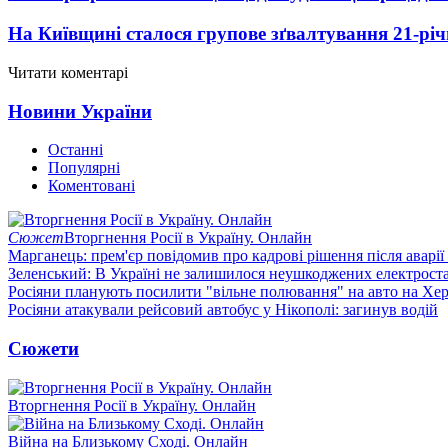
На Київщині сталося групове зґвалтування 21-річ
Читати коментарі
Новини України
Останні
Популярні
Коментовані
Сюжет
Вторгнення Росії в Україну. Онлайн
Марганець: прем'єр повідомив про кадрові рішення після аварії
Зеленський: В Україні не залишилося неушкоджених електрост
Росіяни планують посилити "вільне полювання" на авто на Хе
Росіяни атакували рейсовий автобус у Нікополі: загинув водій
Сюжети
Вторгнення Росії в Україну. Онлайн
Війна на Близькому Сході. Онлайн