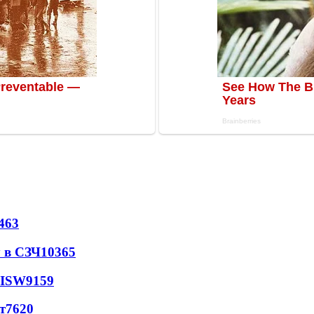
463
 в СЗЧ
10365
 ISW
9159
т
7620