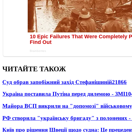
ЧИТАЙТЕ ТАКОЖ
Суд обрав запобіжний захід Стефанішиній
21866
Україна поставила Путіна перед дилемою - ЗМІ
10
Майора ВСП викрили на "допомозі" військовому
РФ створила "українську бригаду" з полонених -
Київ про рішення Швеції щодо судна: Це прецеден