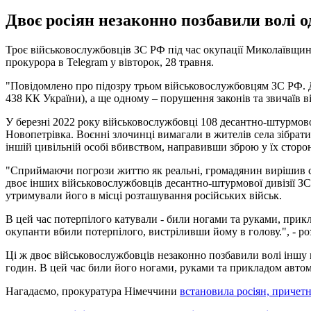
Двоє росіян незаконно позбавили волі о
Троє військовослужбовців ЗС РФ під час окупації Миколаївщин
прокурора в Telegram у вівторок, 28 травня.
"Повідомлено про підозру трьом військовослужбовцям ЗС РФ. Дв
438 КК України), а ще одному – порушення законів та звичаїв вій
У березні 2022 року військовослужбовці 108 десантно-штурмовог
Новопетрівка. Воєнні злочинці вимагали в жителів села зібрати 
іншій цивільній особі вбивством, направивши зброю у їх сторон
"Сприймаючи погрози життю як реальні, громадянин вирішив са
двоє інших військовослужбовців десантно-штурмової дивізії З
утримували його в місці розташування російських військ.
В цей час потерпілого катували - били ногами та руками, прик
окупанти вбили потерпілого, вистріливши йому в голову.", - ро
Ці ж двоє військовослужбовців незаконно позбавили волі іншу 
годин. В цей час били його ногами, руками та прикладом автом
Нагадаємо, прокуратура Німеччини
встановила росіян, причетн