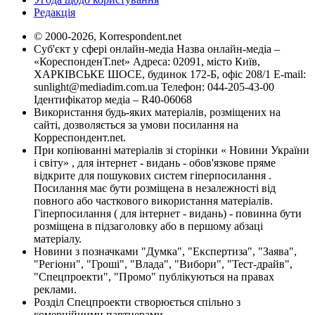
Редакція
© 2000-2026, Korrespondent.net
Суб'єкт у сфері онлайн-медіа Назва онлайн-медіа –
«КореспонденТ.net» Адреса: 02091, місто Київ,
ХАРКІВСЬКЕ ШОСЕ, будинок 172-Б, офіс 208/1 E-mail:
sunlight@mediadim.com.ua
Телефон: 044-205-43-00
Ідентифікатор медіа – R40-06068
Використання будь-яких матеріалів, розміщених на
сайті, дозволяється за умови посилання на
Корреспондент.net.
При копіюванні матеріалів зі сторінки « Новини України
і світу» , для інтернет - видань - обов'язкове пряме
відкрите для пошукових систем гіперпосилання .
Посилання має бути розміщена в незалежності від
повного або часткового використання матеріалів.
Гіперпосилання ( для інтернет - видань) - повинна бути
розміщена в підзаголовку або в першому абзаці
матеріалу.
Новини з позначками "Думка", "Експертиза", "Заява",
"Регіони", "Гроші", "Влада", "Вибори", "Тест-драйв",
"Спецпроекти", "Промо" публікуються на правах
реклами.
Розділ Спецпроекти створюється спільно з
комерційними партнерами.