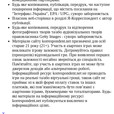
Будь яке копіювання, публікація, передрук, чи наступне
поширення інформації, що містить посилання на
"Інтерфакс-Україна", EPA / UPG, суворо забороняється.
Власник веб-сторінки в розділі Я-Корреспондент є автор
публікації.
Будь-яке копіювання, передрук та відтворення
фотографічних творів та/або аудіовізуальних творів
правовласника Getty Images - суворо забороняється.
Матеріали сайту korrespondent.net призначені для осіб
старше 21 року (21+). Участь в азартних іграх може
викликати ігрову залежність. Дотримуйтесь правил
(принципів) відповідальної гри. При виявленні перших
ознак залежності негайно зверніться до спеціаліста.
Пам'ятайте, що участь в азартних іграх не може бути
джерелом доходів або альтернативою роботі.
Інформаційний ресурс korrespondent.net не проводить
ігри на реальні та/або віртуальні гроші, також сайт не
приймає ні в якій формі оплату ставок та інших
платежів, які пов’язані/можуть бути пов’язані з
азартними іграми, букмекерами чи тоталізаторами. Будь-
які матеріали на інформаційному ресурсі
korrespondent.net публікуються виключно в
інформаційних цілях.
X