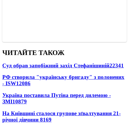
ЧИТАЙТЕ ТАКОЖ
Суд обрав запобіжний захід Стефанішиній
22341
РФ створила "українську бригаду" з полонених
- ISW
12086
Україна поставила Путіна перед дилемою -
ЗМІ
10879
На Київщині сталося групове зґвалтування 21-
річної дівчини
8169