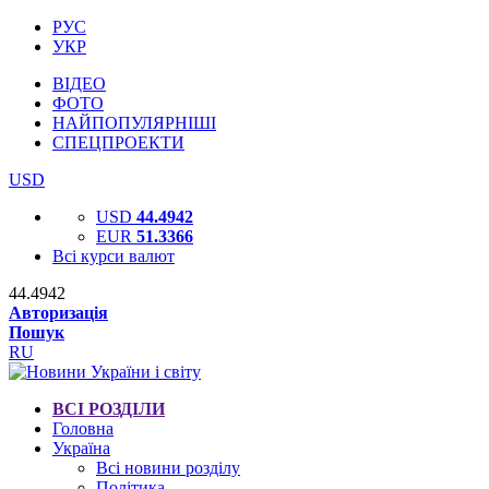
РУС
УКР
ВІДЕО
ФОТО
НАЙПОПУЛЯРНІШІ
СПЕЦПРОЕКТИ
USD
USD
44.4942
EUR
51.3366
Всі курси валют
44.4942
Авторизація
Пошук
RU
ВСІ РОЗДІЛИ
Головна
Україна
Всі новини розділу
Політика