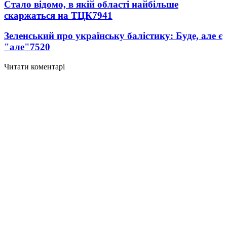
Стало відомо, в якій області найбільше
скаржаться на ТЦК
7941
Зеленський про українську балістику: Буде, але є
"але"
7520
Читати коментарі