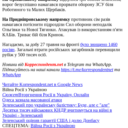
ворог безуспішно намагався прорвати оборону ЗСУ біля
Роботиного та Малих Щербаків.
На Придніпровському напрямку
противник сім разів
намагався потіснити підрозділи Сил оборони неподалік
Ольгівки та Нової Тягинки. Атакував із використанням п'яти
КАБів. Триває бій біля Кринок.
Нагадаємо, за добу 27 травня на фронті
було знищено 1460
росіян
. Загальні втрати російських загарбників перевищили
рубіж у 500 тисяч осіб.
Новини від
Корреспондент.net
в Telegram та WhatsApp.
Підписуйтесь на наші канали
https://t.me/korrespondentnet
та
WhatsApp
Читайте Korrespondent.net в Google News
Війна Росії з Україною
Сюжет
Вторгнення Росії в Україну. Онлайн
Одеса зазнала масованої атаки
Зеленський про українську балістику: Буде, але є "але"
Десятки тисяч військових КНДР вчитимуться на війні в
Україні - Зеленський
Зеленський оцінив гарантії США і долю Донбасу
СПЕЦТЕМА:
Війна Росії з Україною