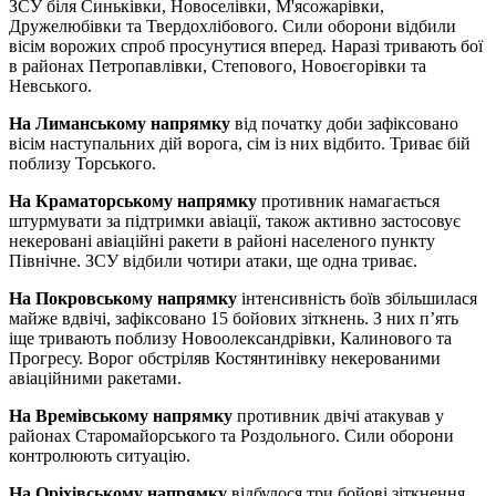
ЗСУ біля Синьківки, Новоселівки, М'ясожарівки,
Дружелюбівки та Твердохлібового. Сили оборони відбили
вісім ворожих спроб просунутися вперед. Наразі тривають бої
в районах Петропавлівки, Степового, Новоєгорівки та
Невського.
На Лиманському напрямку
від початку доби зафіксовано
вісім наступальних дій ворога, сім із них відбито. Триває бій
поблизу Торського.
На Краматорському напрямку
противник намагається
штурмувати за підтримки авіації, також активно застосовує
некеровані авіаційні ракети в районі населеного пункту
Північне. ЗСУ відбили чотири атаки, ще одна триває.
На Покровському напрямку
інтенсивність боїв збільшилася
майже вдвічі, зафіксовано 15 бойових зіткнень. З них п’ять
іще тривають поблизу Новоолександрівки, Калинового та
Прогресу. Ворог обстріляв Костянтинівку некерованими
авіаційними ракетами.
На Времівському напрямку
противник двічі атакував у
районах Старомайорського та Роздольного. Сили оборони
контролюють ситуацію.
На Оріхівському напрямку
відбулося три бойові зіткнення,