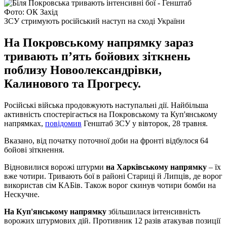
Фото: ОК Захід
ЗСУ стримують російський наступ на сході України
На Покровському напрямку зараз
тривають п’ять бойових зіткнень
поблизу Новоолександрівки,
Калинового та Прогресу.
Російські війська продовжують наступальні дії. Найбільша
активність спостерігається на Покровському та Куп'янському
напрямках,
повідомив
Генштаб ЗСУ у вівторок, 28 травня.
Вказано, від початку поточної доби на фронті відбулося 64
бойові зіткнення.
Відновилися ворожі штурми
на Харківському напрямку
– їх
вже чотири. Тривають бої в районі Стариці й Липців, де ворог
використав сім КАБів. Також ворог скинув чотири бомби на
Нескучне.
На Куп'янському напрямку
збільшилася інтенсивність
ворожих штурмових дій. Противник 12 разів атакував позиції