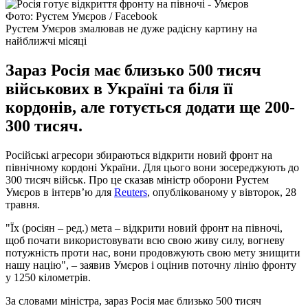
Фото: Рустем Умєров / Facebook
Рустем Умєров змалював не дуже радісну картину на
найближчі місяці
Зараз Росія має близько 500 тисяч
військових в Україні та біля її
кордонів, але готується додати ще 200-
300 тисяч.
Російські агресори збираються відкрити новий фронт на
північному кордоні України. Для цього вони зосереджують до
300 тисяч військ. Про це сказав міністр оборони Рустем
Умєров в інтерв’ю для
Reuters
, опублікованому у вівторок, 28
травня.
"Їх (росіян – ред.) мета – відкрити новий фронт на півночі,
щоб почати використовувати всю свою живу силу, вогневу
потужність проти нас, вони продовжують свою мету знищити
нашу націю", – заявив Умєров і оцінив поточну лінію фронту
у 1250 кілометрів.
За словами міністра, зараз Росія має близько 500 тисяч