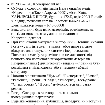
© 2000-2026, Korrespondent.net
Суб'єкт у сфері онлайн-медіа Назва онлайн-медіа –
«КореспонденТ.net» Адреса: 02091, місто Київ,
ХАРКІВСЬКЕ ШОСЕ, будинок 172-Б, офіс 208/1 E-mail:
sunlight@mediadim.com.ua
Телефон: 044-205-43-00
Ідентифікатор медіа – R40-06068
Використання будь-яких матеріалів, розміщених на
сайті, дозволяється за умови посилання на
Корреспондент.net.
При копіюванні матеріалів зі сторінки « Новини України
і світу» , для інтернет - видань - обов'язкове пряме
відкрите для пошукових систем гіперпосилання .
Посилання має бути розміщена в незалежності від
повного або часткового використання матеріалів.
Гіперпосилання ( для інтернет - видань) - повинна бути
розміщена в підзаголовку або в першому абзаці
матеріалу.
Новини з позначками "Думка", "Експертиза", "Заява",
"Регіони", "Гроші", "Влада", "Вибори", "Тест-драйв",
"Спецпроекти", "Промо" публікуються на правах
реклами.
Розділ Спецпроекти створюється спільно з
комерційними партнерами.
Будь яке копіювання, публікація, передрук, чи наступне