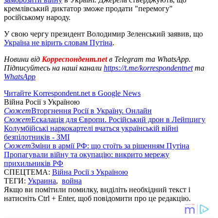
кремлівський диктатор зможе продати "перемогу"
російському народу.
У свою чергу президент Володимир Зеленський заявив, що
Україна не вірить словам Путіна
.
Новини від
Корреспондент.net
в Telegram та WhatsApp.
Підписуйтесь на наші канали
https://t.me/korrespondentnet
та
WhatsApp
Читайте Korrespondent.net в Google News
Війна Росії з Україною
Сюжет
Вторгнення Росії в Україну. Онлайн
Сюжет
Ескалація для Європи. Російський дрон в Лейпцигу
Колумбійські наркокартелі вчаться українській війні
безпілотників - ЗМІ
Сюжет
Зміни в армії РФ: що стоїть за рішенням Путіна
Пропагували війну та окупацію: викрито мережу
прихильників РФ
СПЕЦТЕМА:
Війна Росії з Україною
ТЕГИ:
Украина
,
война
Якщо ви помітили помилку, виділіть необхідний текст і
натисніть Ctrl + Enter, щоб повідомити про це редакцію.