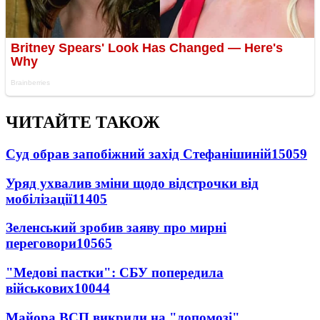
ЧИТАЙТЕ ТАКОЖ
Суд обрав запобіжний захід Стефанішиній
15059
Уряд ухвалив зміни щодо відстрочки від
мобілізації
11405
Зеленський зробив заяву про мирні
переговори
10565
"Медові пастки": СБУ попередила
військових
10044
Майора ВСП викрили на "допомозі"