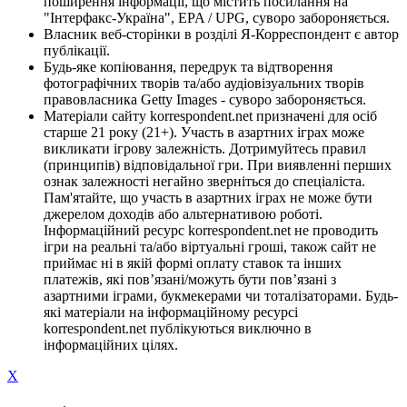
поширення інформації, що містить посилання на
"Інтерфакс-Україна", EPA / UPG, суворо забороняється.
Власник веб-сторінки в розділі Я-Корреспондент є автор
публікації.
Будь-яке копіювання, передрук та відтворення
фотографічних творів та/або аудіовізуальних творів
правовласника Getty Images - суворо забороняється.
Матеріали сайту korrespondent.net призначені для осіб
старше 21 року (21+). Участь в азартних іграх може
викликати ігрову залежність. Дотримуйтесь правил
(принципів) відповідальної гри. При виявленні перших
ознак залежності негайно зверніться до спеціаліста.
Пам'ятайте, що участь в азартних іграх не може бути
джерелом доходів або альтернативою роботі.
Інформаційний ресурс korrespondent.net не проводить
ігри на реальні та/або віртуальні гроші, також сайт не
приймає ні в якій формі оплату ставок та інших
платежів, які пов’язані/можуть бути пов’язані з
азартними іграми, букмекерами чи тоталізаторами. Будь-
які матеріали на інформаційному ресурсі
korrespondent.net публікуються виключно в
інформаційних цілях.
X