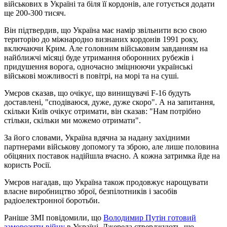
військових в Україні та біля її кордонів, але готується додати
ще 200-300 тисяч.
Він підтвердив, що Україна має намір звільнити всю свою
територію до міжнародно визнаних кордонів 1991 року,
включаючи Крим. Але головним військовим завданням на
найближчі місяці буде утримання оборонних рубежів і
придушення ворога, одночасно зміцнюючи українські
військові можливості в повітрі, на морі та на суші.
Умєров сказав, що очікує, що винищувачі F-16 будуть
доставлені, "сподіваюся, дуже, дуже скоро". А на запитання,
скільки Київ очікує отримати, він сказав: "Нам потрібно
стільки, скільки ми можемо отримати".
За його словами, Україна вдячна за надану західними
партнерами військову допомогу та зброю, але лише половина
обіцяних поставок надійшла вчасно. А кожна затримка йде на
користь Росії.
Умєров нагадав, що Україна також продовжує нарощувати
власне виробництво зброї, безпілотників і засобів
радіоелектронної боротьби.
Раніше ЗМІ повідомили, що
Володимир Путін готовий
заморозити війну
в Україні. Джерела стверджують, що