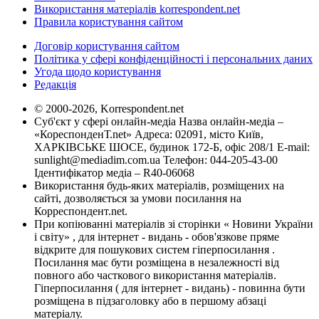
Використання матеріалів korrespondent.net
Правила користування сайтом
Договір користування сайтом
Політика у сфері конфіденційності і персональних даних
Угода щодо користування
Редакція
© 2000-2026, Korrespondent.net
Суб'єкт у сфері онлайн-медіа Назва онлайн-медіа –
«КореспонденТ.net» Адреса: 02091, місто Київ,
ХАРКІВСЬКЕ ШОСЕ, будинок 172-Б, офіс 208/1 E-mail:
sunlight@mediadim.com.ua
Телефон: 044-205-43-00
Ідентифікатор медіа – R40-06068
Використання будь-яких матеріалів, розміщених на
сайті, дозволяється за умови посилання на
Корреспондент.net.
При копіюванні матеріалів зі сторінки « Новини України
і світу» , для інтернет - видань - обов'язкове пряме
відкрите для пошукових систем гіперпосилання .
Посилання має бути розміщена в незалежності від
повного або часткового використання матеріалів.
Гіперпосилання ( для інтернет - видань) - повинна бути
розміщена в підзаголовку або в першому абзаці
матеріалу.