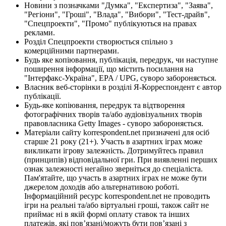
Новини з позначками "Думка", "Експертиза", "Заява",
"Регіони", "Гроші", "Влада", "Вибори", "Тест-драйв",
"Спецпроекти", "Промо" публікуються на правах
реклами.
Розділ Спецпроекти створюється спільно з
комерційними партнерами.
Будь яке копіювання, публікація, передрук, чи наступне
поширення інформації, що містить посилання на
"Інтерфакс-Україна", EPA / UPG, суворо забороняється.
Власник веб-сторінки в розділі Я-Корреспондент є автор
публікації.
Будь-яке копіювання, передрук та відтворення
фотографічних творів та/або аудіовізуальних творів
правовласника Getty Images - суворо забороняється.
Матеріали сайту korrespondent.net призначені для осіб
старше 21 року (21+). Участь в азартних іграх може
викликати ігрову залежність. Дотримуйтесь правил
(принципів) відповідальної гри. При виявленні перших
ознак залежності негайно зверніться до спеціаліста.
Пам'ятайте, що участь в азартних іграх не може бути
джерелом доходів або альтернативою роботі.
Інформаційний ресурс korrespondent.net не проводить
ігри на реальні та/або віртуальні гроші, також сайт не
приймає ні в якій формі оплату ставок та інших
платежів, які пов’язані/можуть бути пов’язані з