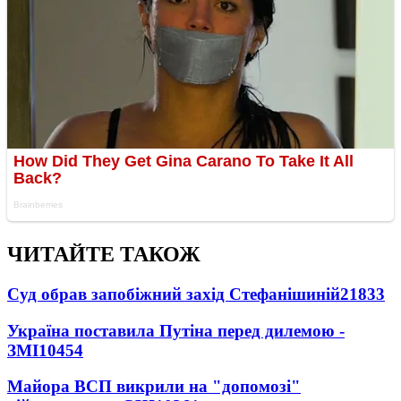
ЧИТАЙТЕ ТАКОЖ
Суд обрав запобіжний захід Стефанішиній
21833
Україна поставила Путіна перед дилемою -
ЗМІ
10454
Майора ВСП викрили на "допомозі"