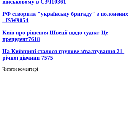
військовому в СЗЧ
10361
РФ створила "українську бригаду" з полонених
- ISW
9054
Київ про рішення Швеції щодо судна: Це
прецедент
7618
На Київщині сталося групове зґвалтування 21-
річної дівчини
7575
Читати коментарі