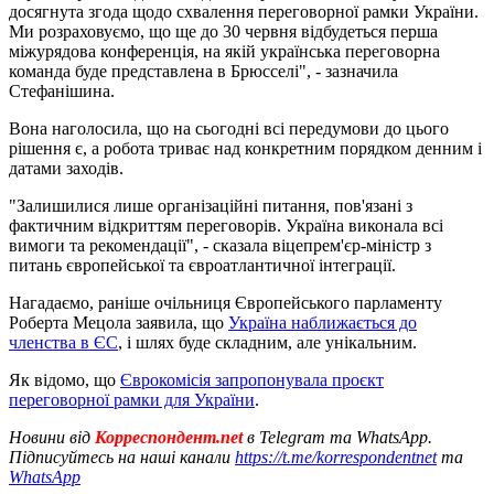
досягнута згода щодо схвалення переговорної рамки України.
Ми розраховуємо, що ще до 30 червня відбудеться перша
міжурядова конференція, на якій українська переговорна
команда буде представлена в Брюсселі", - зазначила
Стефанішина.
Вона наголосила, що на сьогодні всі передумови до цього
рішення є, а робота триває над конкретним порядком денним і
датами заходів.
"Залишилися лише організаційні питання, пов'язані з
фактичним відкриттям переговорів. Україна виконала всі
вимоги та рекомендації", - сказала віцепрем'єр-міністр з
питань європейської та євроатлантичної інтеграції.
Нагадаємо, раніше очільниця Європейського парламенту
Роберта Мецола заявила, що
Україна наближається до
членства в ЄС
, і шлях буде складним, але унікальним.
Як відомо, що
Єврокомісія запропонувала проєкт
переговорної рамки для України
.
Новини від
Корреспондент.net
в Telegram та WhatsApp.
Підписуйтесь на наші канали
https://t.me/korrespondentnet
та
WhatsApp