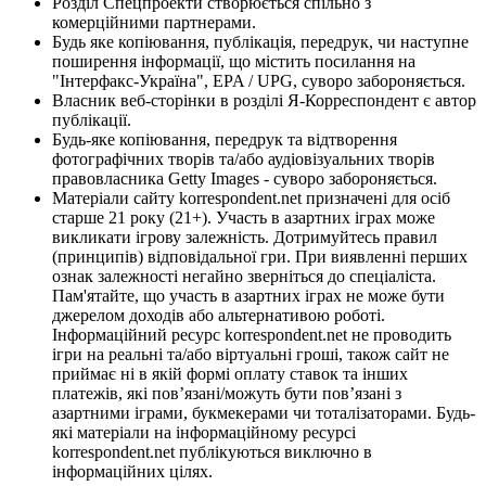
Розділ Спецпроекти створюється спільно з
комерційними партнерами.
Будь яке копіювання, публікація, передрук, чи наступне
поширення інформації, що містить посилання на
"Інтерфакс-Україна", EPA / UPG, суворо забороняється.
Власник веб-сторінки в розділі Я-Корреспондент є автор
публікації.
Будь-яке копіювання, передрук та відтворення
фотографічних творів та/або аудіовізуальних творів
правовласника Getty Images - суворо забороняється.
Матеріали сайту korrespondent.net призначені для осіб
старше 21 року (21+). Участь в азартних іграх може
викликати ігрову залежність. Дотримуйтесь правил
(принципів) відповідальної гри. При виявленні перших
ознак залежності негайно зверніться до спеціаліста.
Пам'ятайте, що участь в азартних іграх не може бути
джерелом доходів або альтернативою роботі.
Інформаційний ресурс korrespondent.net не проводить
ігри на реальні та/або віртуальні гроші, також сайт не
приймає ні в якій формі оплату ставок та інших
платежів, які пов’язані/можуть бути пов’язані з
азартними іграми, букмекерами чи тоталізаторами. Будь-
які матеріали на інформаційному ресурсі
korrespondent.net публікуються виключно в
інформаційних цілях.