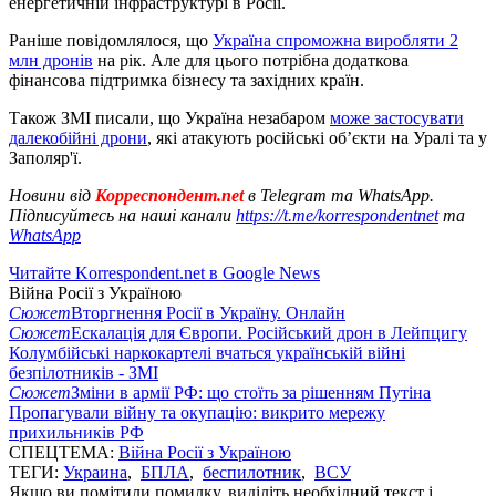
енергетичній інфраструктурі в Росії.
Раніше повідомлялося, що
Україна спроможна виробляти 2
млн дронів
на рік. Але для цього потрібна додаткова
фінансова підтримка бізнесу та західних країн.
Також ЗМІ писали, що Україна незабаром
може застосувати
далекобійні дрони
, які атакують російські об’єкти на Уралі та у
Заполяр'ї.
Новини від
Корреспондент.net
в Telegram та WhatsApp.
Підписуйтесь на наші канали
https://t.me/korrespondentnet
та
WhatsApp
Читайте Korrespondent.net в Google News
Війна Росії з Україною
Сюжет
Вторгнення Росії в Україну. Онлайн
Сюжет
Ескалація для Європи. Російський дрон в Лейпцигу
Колумбійські наркокартелі вчаться українській війні
безпілотників - ЗМІ
Сюжет
Зміни в армії РФ: що стоїть за рішенням Путіна
Пропагували війну та окупацію: викрито мережу
прихильників РФ
СПЕЦТЕМА:
Війна Росії з Україною
ТЕГИ:
Украина
,
БПЛА
,
беспилотник
,
ВСУ
Якщо ви помітили помилку, виділіть необхідний текст і