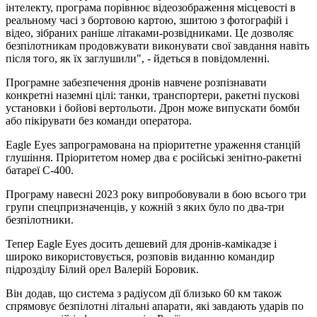
інтелекту, програма порівнює відеозображення місцевості в
реальному часі з бортовою картою, зшитою з фотографій і
відео, зібраних раніше літаками-розвідниками. Це дозволяє
безпілотникам продовжувати виконувати свої завдання навіть
після того, як їх заглушили", - йдеться в повідомленні.
Програмне забезпечення дронів навчене розпізнавати
конкретні наземні цілі: танки, транспортери, ракетні пускові
установки і бойові вертольоти. Дрон може випускати бомби
або пікірувати без команди оператора.
Eagle Eyes запрограмована на пріоритетне ураження станцій
глушіння. Пріоритетом номер два є російські зенітно-ракетні
батареї С-400.
Програму навесні 2023 року випробовували в бою всього три
групи спецпризначенців, у кожній з яких було по два-три
безпілотники.
Тепер Eagle Eyes досить дешевий для дронів-камікадзе і
широко використовується, розповів виданню командир
підрозділу Білий орел Валерій Боровик.
Він додав, що система з радіусом дії близько 60 км також
спрямовує безпілотні літальні апарати, які завдають ударів по