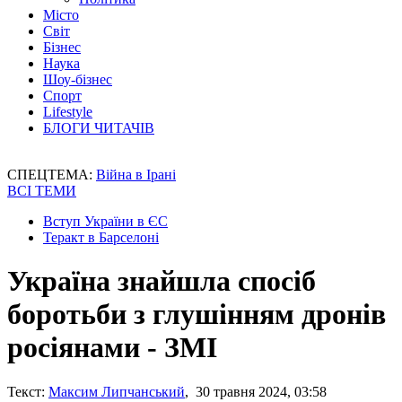
Місто
Світ
Бізнес
Наука
Шоу-бізнес
Спорт
Lifestyle
БЛОГИ ЧИТАЧІВ
СПЕЦТЕМА:
Війна в Ірані
ВСІ ТЕМИ
Вступ України в ЄС
Теракт в Барселоні
Україна знайшла спосіб
боротьби з глушінням дронів
росіянами - ЗМІ
Текст:
Максим Липчанський
, 30 травня 2024, 03:58