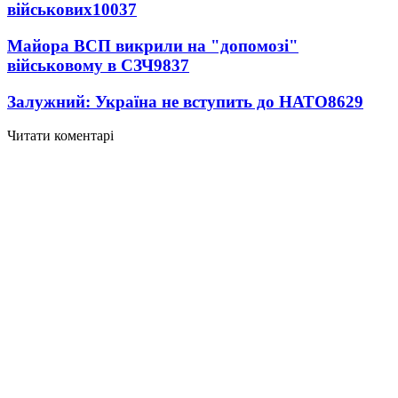
військових
10037
Майора ВСП викрили на "допомозі"
військовому в СЗЧ
9837
Залужний: Україна не вступить до НАТО
8629
Читати коментарі