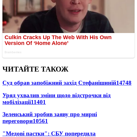
ЧИТАЙТЕ ТАКОЖ
Суд обрав запобіжний захід Стефанішиній
14748
Уряд ухвалив зміни щодо відстрочки від
мобілізації
11401
Зеленський зробив заяву про мирні
переговори
10561
"Медові пастки": СБУ попередила