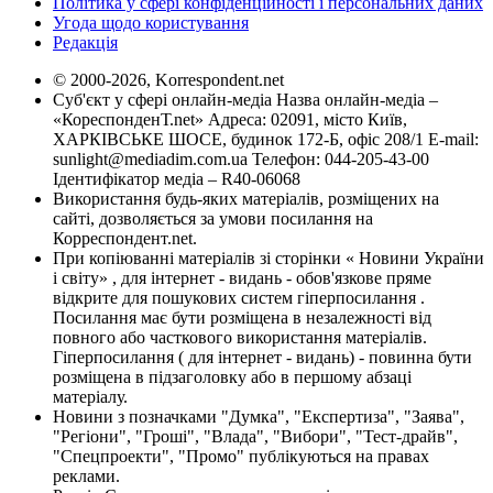
Політика у сфері конфіденційності і персональних даних
Угода щодо користування
Редакція
© 2000-2026, Korrespondent.net
Суб'єкт у сфері онлайн-медіа Назва онлайн-медіа –
«КореспонденТ.net» Адреса: 02091, місто Київ,
ХАРКІВСЬКЕ ШОСЕ, будинок 172-Б, офіс 208/1 E-mail:
sunlight@mediadim.com.ua
Телефон: 044-205-43-00
Ідентифікатор медіа – R40-06068
Використання будь-яких матеріалів, розміщених на
сайті, дозволяється за умови посилання на
Корреспондент.net.
При копіюванні матеріалів зі сторінки « Новини України
і світу» , для інтернет - видань - обов'язкове пряме
відкрите для пошукових систем гіперпосилання .
Посилання має бути розміщена в незалежності від
повного або часткового використання матеріалів.
Гіперпосилання ( для інтернет - видань) - повинна бути
розміщена в підзаголовку або в першому абзаці
матеріалу.
Новини з позначками "Думка", "Експертиза", "Заява",
"Регіони", "Гроші", "Влада", "Вибори", "Тест-драйв",
"Спецпроекти", "Промо" публікуються на правах
реклами.