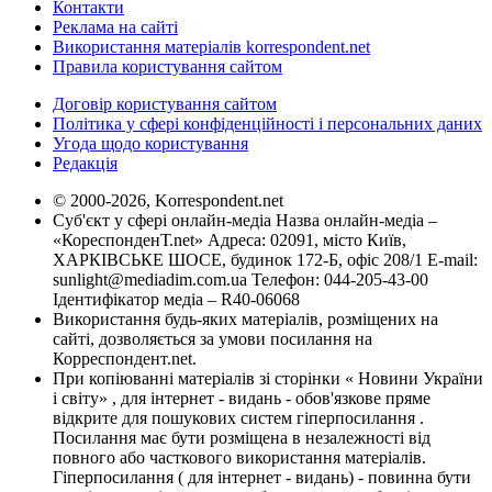
Контакти
Реклама на сайті
Використання матеріалів korrespondent.net
Правила користування сайтом
Договір користування сайтом
Політика у сфері конфіденційності і персональних даних
Угода щодо користування
Редакція
© 2000-2026, Korrespondent.net
Суб'єкт у сфері онлайн-медіа Назва онлайн-медіа –
«КореспонденТ.net» Адреса: 02091, місто Київ,
ХАРКІВСЬКЕ ШОСЕ, будинок 172-Б, офіс 208/1 E-mail:
sunlight@mediadim.com.ua
Телефон: 044-205-43-00
Ідентифікатор медіа – R40-06068
Використання будь-яких матеріалів, розміщених на
сайті, дозволяється за умови посилання на
Корреспондент.net.
При копіюванні матеріалів зі сторінки « Новини України
і світу» , для інтернет - видань - обов'язкове пряме
відкрите для пошукових систем гіперпосилання .
Посилання має бути розміщена в незалежності від
повного або часткового використання матеріалів.
Гіперпосилання ( для інтернет - видань) - повинна бути