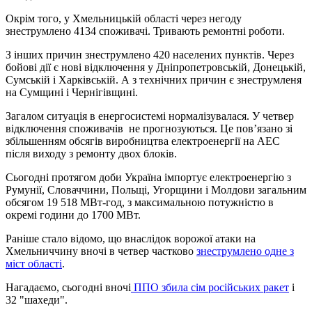
Окрім того, у Хмельницькій області через негоду
знеструмлено 4134 споживачі. Тривають ремонтні роботи.
З інших причин знеструмлено 420 населених пунктів. Через
бойові дії є нові відключення у Дніпропетровській, Донецькій,
Сумській і Харківській. А з технічних причин є знеструмленя
на Сумщині і Чернігівщині.
Загалом ситуація в енергосистемі нормалізувалася. У четвер
відключення споживачів не прогнозуються. Це пов’язано зі
збільшенням обсягів виробництва електроенергії на АЕС
після виходу з ремонту двох блоків.
Сьогодні протягом доби Україна імпортує електроенергію з
Румунії, Словаччини, Польщі, Угорщини і Молдови загальним
обсягом 19 518 МВт-год, з максимальною потужністю в
окремі години до 1700 МВт.
Раніше стало відомо, що внаслідок ворожої атаки на
Хмельниччину вночі в четвер частково
знеструмлено одне з
міст області
.
Нагадаємо, сьогодні вночі
ППО збила сім російських ракет
і
32 "шахеди".