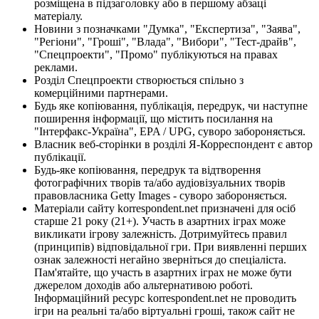
розміщена в підзаголовку або в першому абзаці
матеріалу.
Новини з позначками "Думка", "Експертиза", "Заява",
"Регіони", "Гроші", "Влада", "Вибори", "Тест-драйв",
"Спецпроекти", "Промо" публікуються на правах
реклами.
Розділ Спецпроекти створюється спільно з
комерційними партнерами.
Будь яке копіювання, публікація, передрук, чи наступне
поширення інформації, що містить посилання на
"Інтерфакс-Україна", EPA / UPG, суворо забороняється.
Власник веб-сторінки в розділі Я-Корреспондент є автор
публікації.
Будь-яке копіювання, передрук та відтворення
фотографічних творів та/або аудіовізуальних творів
правовласника Getty Images - суворо забороняється.
Матеріали сайту korrespondent.net призначені для осіб
старше 21 року (21+). Участь в азартних іграх може
викликати ігрову залежність. Дотримуйтесь правил
(принципів) відповідальної гри. При виявленні перших
ознак залежності негайно зверніться до спеціаліста.
Пам'ятайте, що участь в азартних іграх не може бути
джерелом доходів або альтернативою роботі.
Інформаційний ресурс korrespondent.net не проводить
ігри на реальні та/або віртуальні гроші, також сайт не