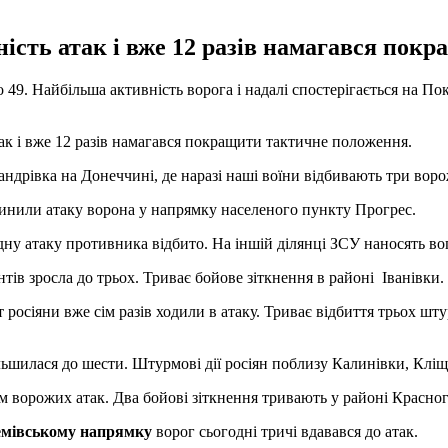
ість атак і вже 12 разів намагався пок
до 49. Найбільша активність ворога і надалі спостерігається на П
так і вже 12 разів намагався покращити тактичне положення.
ндрівка на Донеччині, де наразі наші воїни відбивають три воро
инили атаку ворона у напрямку населеного пункту Прогрес.
Одну атаку противника відбито. На іншій ділянці ЗСУ наносять в
ів зросла до трьох. Триває бойове зіткнення в районі Іванівки.
т росіяни вже сім разів ходили в атаку. Триває відбиття трьох шт
льшилася до шести. Штурмові дії росіян поблизу Калинівки, Кліщі
ім ворожих атак. Два бойові зіткнення тривають у районі Красно
емівському напрямку
ворог сьогодні тричі вдавався до атак.