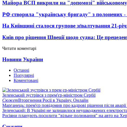
Майора ВСП викрили на "допомозі" військовому
РФ створила "українську бригаду" з полонених -
На Київщині сталося групове зґвалтування 21-річ
Київ про рішення Швеції щодо судна: Це прецеден
Читати коментарі
Новини України
Останні
Популярні
Коментовані
Зеленський зустрівся з прем'єр-міністром Сербії
Сюжет
Вторгнення Росії в Україну. Онлайн
Марганець: прем'єр повідомив про кадрові рішення після аварії
Зеленський: В Україні не залишилося неушкоджених електрост
Росіяни планують посилити "вільне полювання" на авто на Хе
Сюжети