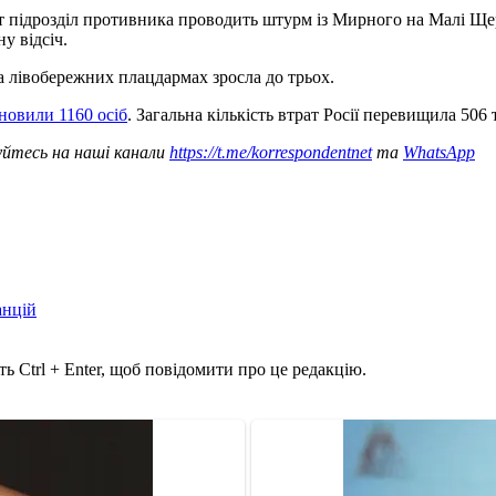
ут підрозділ противника проводить штурм із Мирного на Малі Ще
у відсіч.
а лівобережних плацдармах зросла до трьох.
ановили 1160 осіб
. Загальна кількість втрат Росії перевищила 506 
уйтесь на наші канали
https://t.me/korrespondentnet
та
WhatsApp
анцій
ь Ctrl + Enter, щоб повідомити про це редакцію.