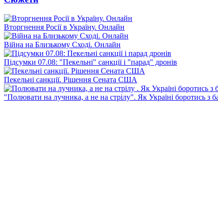
Вторгнення Росії в Україну. Онлайн
Війна на Близькому Сході. Онлайн
Підсумки 07.08: "Пекельні" санкції і "парад" дронів
Пекельні санкції. Рішення Сената США
"Полювати на лучника, а не на стрілу". Як Україні боротись з 