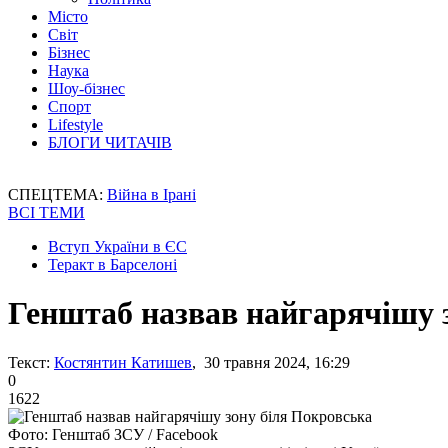
Місто
Світ
Бізнес
Наука
Шоу-бізнес
Спорт
Lifestyle
БЛОГИ ЧИТАЧІВ
СПЕЦТЕМА:
Війна в Ірані
ВСІ ТЕМИ
Вступ України в ЄС
Теракт в Барселоні
Генштаб назвав найгарячішу 
Текст:
Костянтин Катишев
, 30 травня 2024, 16:29
0
1622
Фото: Генштаб ЗСУ / Facebook