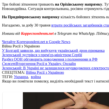
Три бойові зіткнення тривають
на Оріхівському напрямку
. Т
Новоандріївка. Ситуація контрольована, росіяни отримують гідн
На Придніпровському напрямку
кількість бойових зіткнень н
Нагадаємо, за добу 30 травня
втрати російських загарбників ст
Новини від
Корреспондент.net
в Telegram та WhatsApp. Підпис
Читайте Korrespondent.net в Google News
Війна Росії з Україною
У Болгарії заявили, що вибухнув український дрон-приманка
Зеленський зустрівся з прем'єр-міністром Сербії
Радбез ООН обговорить поводження з полоненими в РФ
Сюжет
Вторгнення Росії в Україну. Онлайн
Зеленський: В Україні не залишилося неушкоджених електрост
СПЕЦТЕМА:
Війна Росії з Україною
ТЕГИ:
Украина
,
война
Якщо ви помітили помилку, виділіть необхідний текст і натисніт