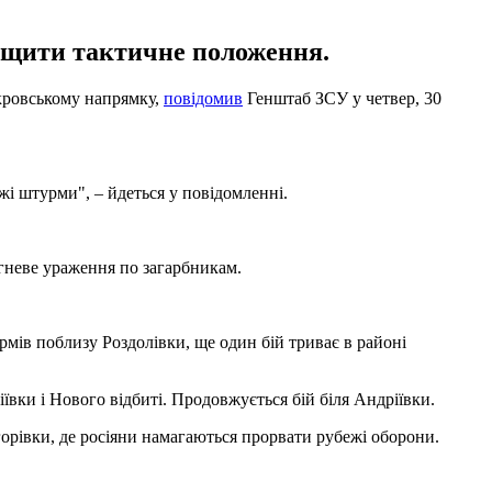
ращити тактичне положення.
окровському напрямку,
повідомив
Генштаб ЗСУ у четвер, 30
жі штурми", – йдеться у повідомленні.
огневе ураження по загарбникам.
урмів поблизу Роздолівки, ще один бій триває в районі
ївки і Нового відбиті. Продовжується бій біля Андріївки.
горівки, де росіяни намагаються прорвати рубежі оборони.