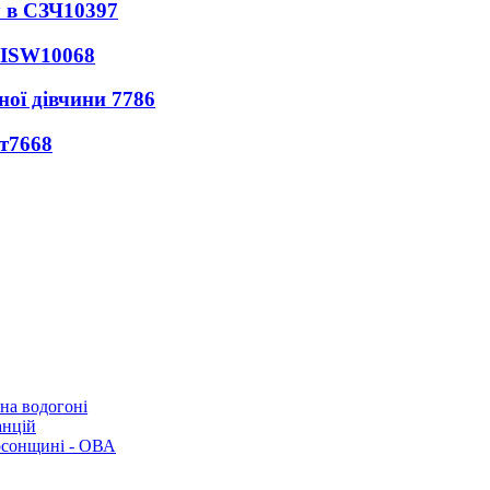
 в СЗЧ
10397
 ISW
10068
ної дівчини
7786
т
7668
 на водогоні
анцій
рсонщині - ОВА