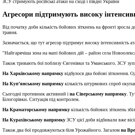
ЗСУ стримують російські атаки на сході і півдні України
Агресори підтримують високу інтенсивн
Від початку доби кількість бойових зіткнень на фронті зросла 
травня.
Зазначається, що тут агресор підтримує високу інтенсивність а
"Найгарячіша зона на мапі бойових дій – район села Новоолекса
Також тривають бої поблизу Євгенівки та Уманського. ЗСУ зуп
На Харківському напрямку
відбулося два бойові зіткнення. 
На Куп’янському напрямку
кількість штурмових спроб окупант
Сьогодні противник активний і
на Сіверському напрямку
. Ту
Білогорівки. Ситуація під контролем.
На Краматорському напрямку
кількість бойових зіткнень збі
На Курахівському напрямку
ЗСУ цієї доби відбивали вже віс
Також два бої продовжуються біля Урожайного. Загалом
на Вр