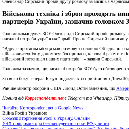
Олександр Сирський провів другу розмову за місяць з Чарльзо
Військова техніка і зброя проходять в
партнерів України, зазначив головком 
Головнокомандувач ЗСУ Олександр Сирський провів розмову з 
нагальні потреби української армії. Про це Сирський написав у
"Вдруге протягом місяця мав розмову з головою Об’єднаного 
військово-технічну допомогу: боєприпаси, керовані ракети та 
військовий потенціал наших партнерів", – заявив Сирський.
Головком зазначив, що нагальні потреби ЗСУ було обговорено з 
Зі свого боку генерал Браун подякував за привітання з Днем Зб
Раніше міністр оборони США Ллойд Остін запевнив, що
Америк
Новини від
Корреспондент.net
в Telegram та WhatsApp. Підпис
Читайте Korrespondent.net в Google News
Війна Росії з Україною
Сюжет
Вторгнення Росії в Україну. Онлайн
УЧХ повідомив про безпрецедентні атаки РФ у липні
Сюжет
"Полювати на лучника, а не на стрілу". Як Україні бор