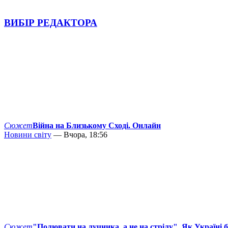
ВИБІР РЕДАКТОРА
Сюжет
Війна на Близькому Сході. Онлайн
Новини світу
— Вчора, 18:56
Сюжет
"Полювати на лучника, а не на стрілу". Як Україні 