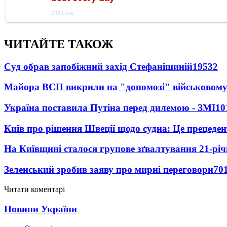
ЧИТАЙТЕ ТАКОЖ
Суд обрав запобіжний захід Стефанішиній
19532
Майора ВСП викрили на "допомозі" військовому
Україна поставила Путіна перед дилемою - ЗМІ
10
Київ про рішення Швеції щодо судна: Це прецеден
На Київщині сталося групове зґвалтування 21-річ
Зеленський зробив заяву про мирні переговори
70
Читати коментарі
Новини України