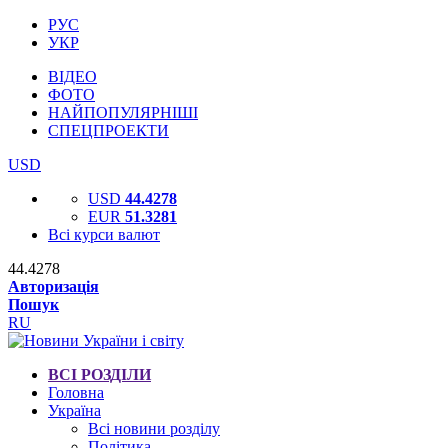
РУС
УКР
ВІДЕО
ФОТО
НАЙПОПУЛЯРНІШІ
СПЕЦПРОЕКТИ
USD
USD
44.4278
EUR
51.3281
Всі курси валют
44.4278
Авторизація
Пошук
RU
ВСІ РОЗДІЛИ
Головна
Україна
Всі новини розділу
Політика