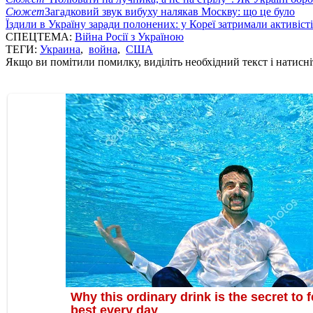
Сюжет
Загадковий звук вибуху налякав Москву: що це було
Їздили в Україну заради полонених: у Кореї затримали активіст
СПЕЦТЕМА:
Війна Росії з Україною
ТЕГИ:
Украина
,
война
,
США
Якщо ви помітили помилку, виділіть необхідний текст і натисніт