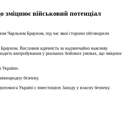
що зміцнює військовий потенціал
м Чарльзом Брауном, під час якої сторони обговорили
 Брауном. Висловив вдячність за надзвичайно важливу
роходить випробування у реальних бойових умовах, що зміцнює
я України.
 міжнародну безпеку.
 допомога Україні є інвестицією Заходу у власну безпеку.