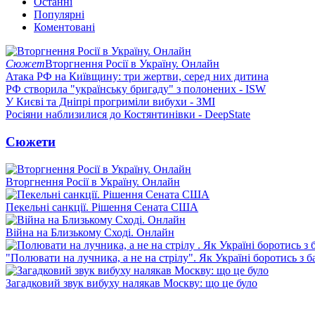
Останні
Популярні
Коментовані
Сюжет
Вторгнення Росії в Україну. Онлайн
Атака РФ на Київщину: три жертви, серед них дитина
РФ створила "українську бригаду" з полонених - ISW
У Києві та Дніпрі прогриміли вибухи - ЗМІ
Росіяни наблизилися до Костянтинівки - DeepState
Сюжети
Вторгнення Росії в Україну. Онлайн
Пекельні санкції. Рішення Сената США
Війна на Близькому Сході. Онлайн
"Полювати на лучника, а не на стрілу". Як Україні боротись з 
Загадковий звук вибуху налякав Москву: що це було