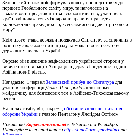
Зеленський також поінформував колегу про підготовку до
першого Глобального саміту миру, та наголосив на
"важливості представництва всіх континентів, участі всіх
країн, які поважають міжнародне право та прагнуть
відновлення справедливого, всеосяжного та довготривалого
миру".
Крім цього, глава держави подякував Сінгапуру за сприяння в
розвитку людського потенціалу та можливостей сектору
державних послуг в Україні.
Окремо він відзначив зацікавленість української сторони у
виведенні співпраці з Асоціацією держав Південно-Східної
Азії на новий рівень.
Нагадаємо, 1 червня
Зеленський прибув до Сінгапура
для
участі в конференції
Діалог Шангрі-Ла
- ключовому
майданчику для безпекових тем в Азійсько-Тихоокеанському
регіоні.
На полях саміту він, зокрема,
обговорив ключові питання
оборони України
з главою Пентагону Ллойдом Остіном.
Новини від
Корреспондент.net
в Telegram та WhatsApp.
Підписуйтесь на наші канали
https://t.me/korrespondentnet
та