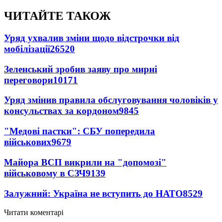
ЧИТАЙТЕ ТАКОЖ
Уряд ухвалив зміни щодо відстрочки від
мобілізації
26520
Зеленський зробив заяву про мирні
переговори
10171
Уряд змінив правила обслуговування чоловіків у
консульствах за кордоном
9845
"Медові пастки": СБУ попередила
військових
9679
Майора ВСП викрили на "допомозі"
військовому в СЗЧ
9139
Залужний: Україна не вступить до НАТО
8529
Читати коментарі