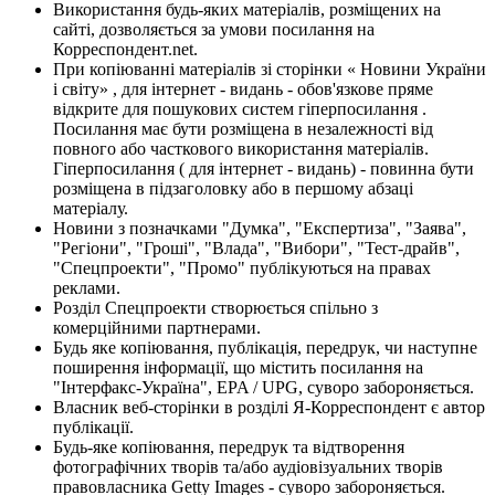
Використання будь-яких матеріалів, розміщених на
сайті, дозволяється за умови посилання на
Корреспондент.net.
При копіюванні матеріалів зі сторінки « Новини України
і світу» , для інтернет - видань - обов'язкове пряме
відкрите для пошукових систем гіперпосилання .
Посилання має бути розміщена в незалежності від
повного або часткового використання матеріалів.
Гіперпосилання ( для інтернет - видань) - повинна бути
розміщена в підзаголовку або в першому абзаці
матеріалу.
Новини з позначками "Думка", "Експертиза", "Заява",
"Регіони", "Гроші", "Влада", "Вибори", "Тест-драйв",
"Спецпроекти", "Промо" публікуються на правах
реклами.
Розділ Спецпроекти створюється спільно з
комерційними партнерами.
Будь яке копіювання, публікація, передрук, чи наступне
поширення інформації, що містить посилання на
"Інтерфакс-Україна", EPA / UPG, суворо забороняється.
Власник веб-сторінки в розділі Я-Корреспондент є автор
публікації.
Будь-яке копіювання, передрук та відтворення
фотографічних творів та/або аудіовізуальних творів
правовласника Getty Images - суворо забороняється.