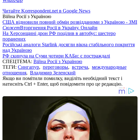
WhatsApp
Читайте Korrespondent.net в Google News
Війна Росії з Україною
США відновили повний обмін розвідданими з Україною - ЗМІ
Сюжет
Вторгнення Росії в Україну. Онлайн
На Херсонщині дрон РФ поцілив в автобус: шестеро
поранених
Російські аналоги Starlink досягли вікна стабільного покриття
над Україною
РФ скинула на Суми чотири КАБи: є постраждалі
СПЕЦТЕМА:
Війна Росії з Україною
ТЕГИ:
Сингапур
,
переговоры
,
встреча
,
международные
отношения
,
Владимир Зеленский
Якщо ви помітили помилку, виділіть необхідний текст і
натисніть Ctrl + Enter, щоб повідомити про це редакцію.