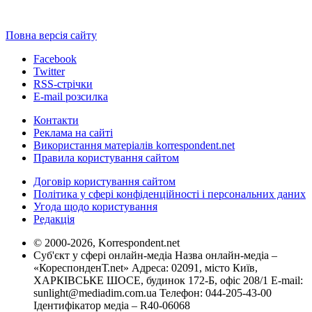
Повна версія сайту
Facebook
Twitter
RSS-стрічки
E-mail розсилка
Контакти
Реклама на сайті
Використання матеріалів korrespondent.net
Правила користування сайтом
Договір користування сайтом
Політика у сфері конфіденційності і персональних даних
Угода щодо користування
Редакція
© 2000-2026, Korrespondent.net
Суб'єкт у сфері онлайн-медіа Назва онлайн-медіа –
«КореспонденТ.net» Адреса: 02091, місто Київ,
ХАРКІВСЬКЕ ШОСЕ, будинок 172-Б, офіс 208/1 E-mail:
sunlight@mediadim.com.ua
Телефон: 044-205-43-00
Ідентифікатор медіа – R40-06068