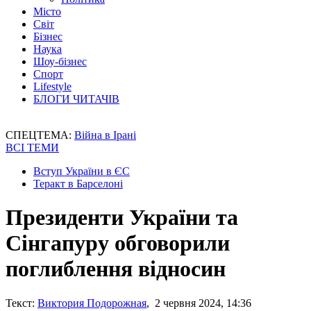
Місто
Світ
Бізнес
Наука
Шоу-бізнес
Спорт
Lifestyle
БЛОГИ ЧИТАЧІВ
СПЕЦТЕМА:
Війна в Ірані
ВСІ ТЕМИ
Вступ України в ЄС
Теракт в Барселоні
Президенти України та
Сінгапуру обговорили
поглиблення відносин
Текст:
Виктория Подорожная
, 2 червня 2024, 14:36