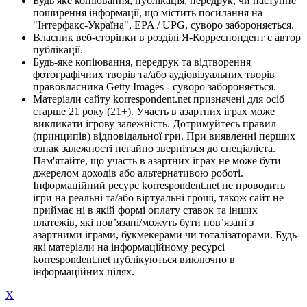
Будь яке копіювання, публікація, передрук, чи наступне
поширення інформації, що містить посилання на
"Інтерфакс-Україна", EPA / UPG, суворо забороняється.
Власник веб-сторінки в розділі Я-Корреспондент є автор
публікації.
Будь-яке копіювання, передрук та відтворення
фотографічних творів та/або аудіовізуальних творів
правовласника Getty Images - суворо забороняється.
Матеріали сайту korrespondent.net призначені для осіб
старше 21 року (21+). Участь в азартних іграх може
викликати ігрову залежність. Дотримуйтесь правил
(принципів) відповідальної гри. При виявленні перших
ознак залежності негайно зверніться до спеціаліста.
Пам'ятайте, що участь в азартних іграх не може бути
джерелом доходів або альтернативою роботі.
Інформаційний ресурс korrespondent.net не проводить
ігри на реальні та/або віртуальні гроші, також сайт не
приймає ні в якій формі оплату ставок та інших
платежів, які пов’язані/можуть бути пов’язані з
азартними іграми, букмекерами чи тоталізаторами. Будь-
які матеріали на інформаційному ресурсі
korrespondent.net публікуються виключно в
інформаційних цілях.
X