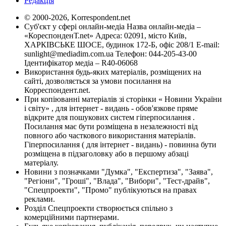
Редакція
© 2000-2026, Korrespondent.net
Суб'єкт у сфері онлайн-медіа Назва онлайн-медіа –
«КореспонденТ.net» Адреса: 02091, місто Київ,
ХАРКІВСЬКЕ ШОСЕ, будинок 172-Б, офіс 208/1 E-mail:
sunlight@mediadim.com.ua
Телефон: 044-205-43-00
Ідентифікатор медіа – R40-06068
Використання будь-яких матеріалів, розміщених на
сайті, дозволяється за умови посилання на
Корреспондент.net.
При копіюванні матеріалів зі сторінки « Новини України
і світу» , для інтернет - видань - обов'язкове пряме
відкрите для пошукових систем гіперпосилання .
Посилання має бути розміщена в незалежності від
повного або часткового використання матеріалів.
Гіперпосилання ( для інтернет - видань) - повинна бути
розміщена в підзаголовку або в першому абзаці
матеріалу.
Новини з позначками "Думка", "Експертиза", "Заява",
"Регіони", "Гроші", "Влада", "Вибори", "Тест-драйв",
"Спецпроекти", "Промо" публікуються на правах
реклами.
Розділ Спецпроекти створюється спільно з
комерційними партнерами.