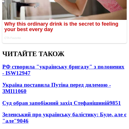
ЧИТАЙТЕ ТАКОЖ
РФ створила "українську бригаду" з полонених
- ISW
12947
Україна поставила Путіна перед дилемою -
ЗМІ
11060
Суд обрав запобіжний захід Стефанішиній
9851
Зеленський про українську балістику: Буде, але є
"але"
9046