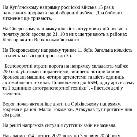
На Куп’янському напрямку російські війська 15 разів
намагалися прорвати наші оборонні рубежі. Два бойових
зіткнення ще тривають.
На Сіверському напрямку кількість штурмових дій росіян з
початку доби зросла до 21, 10 з них ще тривають в районах
Білогорівки та Верхньокам’янського.
На Покровському напрямку триває 11 боїв. Загальна кількість
зіткнень за сьогодні зросла до 35.
"Безповоротні втрати ворога на напрямку складають майже
290 осіб убитими і пораненими, знищено чотири бойові
броньовані машини, чотири артсистеми та шість одиниць
автомобільної техніки. Пошкоджено дві ББМ, одну артсистему
та 1 одиницю автотранспортної техніки", - йдеться далі у
зведенні.
Ворог почав активніше діяти на Оріхівському напрямку,
зокрема в районі Малої Токмачки. Атакував тут протягом дня
сім разів.
На решті напрямків ситуація суттєвих змін не зазнала.
Нагадаємо, з24 лютого 2022 року по 3 червня 2024 року