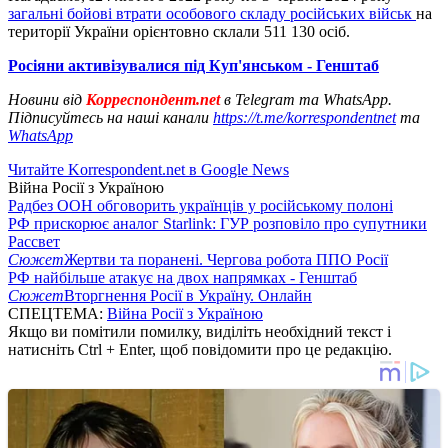
загальні бойові втрати особового складу російських військ
на
території України орієнтовно склали 511 130 осіб.
Росіяни активізувалися під Куп'янськом - Генштаб
Новини від
Корреспондент.net
в Telegram та WhatsApp.
Підписуйтесь на наші канали
https://t.me/korrespondentnet
та
WhatsApp
Читайте Korrespondent.net в Google News
Війна Росії з Україною
Радбез ООН обговорить українців у російському полоні
РФ прискорює аналог Starlink: ГУР розповіло про супутники
Рассвет
Сюжет
Жертви та поранені. Чергова робота ППО Росії
РФ найбільше атакує на двох напрямках - Генштаб
Сюжет
Вторгнення Росії в Україну. Онлайн
СПЕЦТЕМА:
Війна Росії з Україною
Якщо ви помітили помилку, виділіть необхідний текст і
натисніть Ctrl + Enter, щоб повідомити про це редакцію.