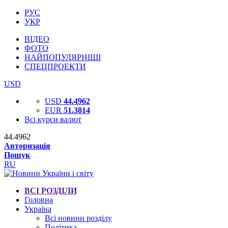
РУС
УКР
ВІДЕО
ФОТО
НАЙПОПУЛЯРНІШІ
СПЕЦПРОЕКТИ
USD
USD
44.4962
EUR
51.3814
Всі курси валют
44.4962
Авторизація
Пошук
RU
ВСІ РОЗДІЛИ
Головна
Україна
Всі новини розділу
Політика