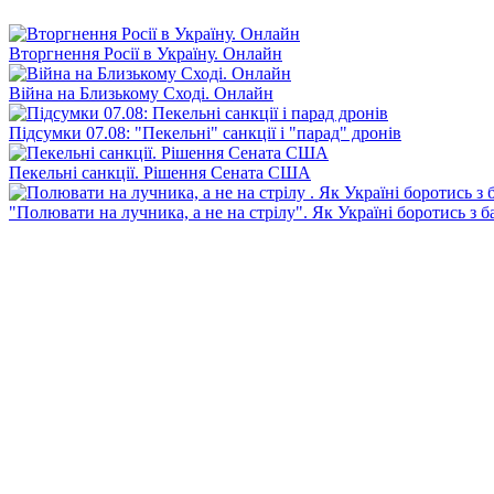
Вторгнення Росії в Україну. Онлайн
Війна на Близькому Сході. Онлайн
Підсумки 07.08: "Пекельні" санкції і "парад" дронів
Пекельні санкції. Рішення Сената США
"Полювати на лучника, а не на стрілу". Як Україні боротись з 