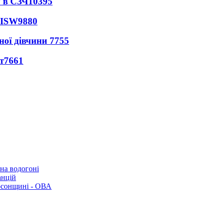
 в СЗЧ
10395
 ISW
9880
ної дівчини
7755
т
7661
 на водогоні
анцій
рсонщині - ОВА