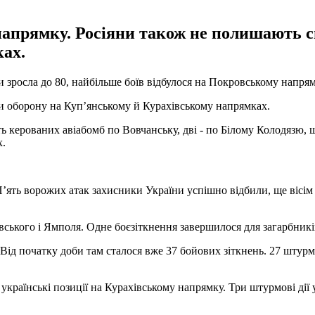
апрямку. Росіяни також не полишають с
ах.
би зросла до 80, найбільше боїв відбулося на Покровському напря
и оборону на Куп’янському й Курахівському напрямках.
сть керованих авіабомб по Вовчанську, дві - по Білому Колодязю
х.
 П’ять ворожих атак захисники України успішно відбили, ще вісі
ського і Ямполя. Одне боєзіткнення завершилося для загарбників 
ід початку доби там сталося вже 37 бойових зіткнень. 27 штурм
 українські позиції на Курахівському напрямку. Три штурмові дії