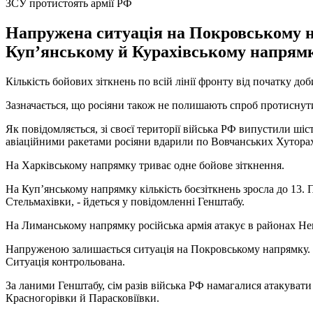
ЗСУ протистоять армії РФ
Напружена ситуація на Покровському н
Куп’янському й Курахівському напрямк
Кількість бойових зіткнень по всій лінії фронту від початку до
Зазначається, що росіяни також не полишають спроб протиснут
Як повідомляється, зі своєї території війська РФ випустили ші
авіаційними ракетами росіяни вдарили по Вовчанських Хутора
На Харківському напрямку триває одне бойове зіткнення.
На Куп’янському напрямку кількість боєзіткнень зросла до 13.
Стельмахівки, - йдеться у повідомленні Генштабу.
На Лиманському напрямку російська армія атакує в районах Нев
Напруженою залишається ситуація на Покровському напрямку. В
Ситуація контрольована.
За ланими Генштабу, сім разів війська РФ намагалися атакувати
Красногорівки й Парасковіївки.