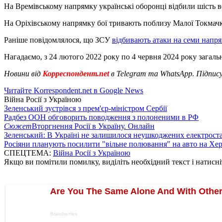
На Времівському напрямку українські оборонці відбили шість в
На Оріхівському напрямку бої тривають поблизу Малої Токмачки
Раніше повідомлялося, що ЗСУ
відбивають атаки на семи напр
Нагадаємо, з 24 лютого 2022 року по 4 червня 2024 року загальн
Новини від
Корреспондент.net
в Telegram та WhatsApp. Підпис
Читайте Korrespondent.net в Google News
Війна Росії з Україною
Зеленський зустрівся з прем'єр-міністром Сербії
Радбез ООН обговорить поводження з полоненими в РФ
Сюжет
Вторгнення Росії в Україну. Онлайн
Зеленський: В Україні не залишилося неушкоджених електрост
Росіяни планують посилити "вільне полювання" на авто на Хе
СПЕЦТЕМА:
Війна Росії з Україною
Якщо ви помітили помилку, виділіть необхідний текст і натисніт