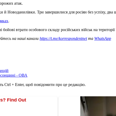
орожих атак.
 й Новоданилівки. Три завершилися для росіян без успіху, два щ
ямках
.
і бойові втрати особового складу російських військ на території 
уйтесь на наші канали
https://t.me/korrespondentnet
та
WhatsApp
анцій
рсонщині - ОВА
ь Ctrl + Enter, щоб повідомити про це редакцію.