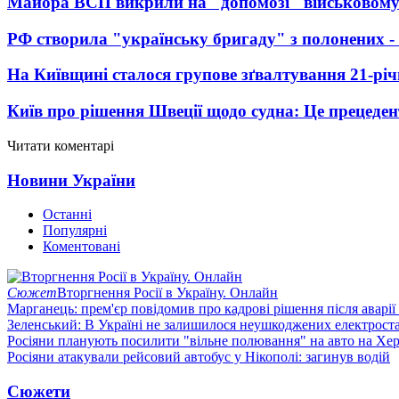
Майора ВСП викрили на "допомозі" військовому
РФ створила "українську бригаду" з полонених -
На Київщині сталося групове зґвалтування 21-річ
Київ про рішення Швеції щодо судна: Це прецеден
Читати коментарі
Новини України
Останні
Популярні
Коментовані
Сюжет
Вторгнення Росії в Україну. Онлайн
Марганець: прем'єр повідомив про кадрові рішення після аварії
Зеленський: В Україні не залишилося неушкоджених електрост
Росіяни планують посилити "вільне полювання" на авто на Хе
Росіяни атакували рейсовий автобус у Нікополі: загинув водій
Сюжети