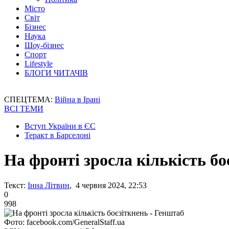
Місто
Світ
Бізнес
Наука
Шоу-бізнес
Спорт
Lifestyle
БЛОГИ ЧИТАЧІВ
СПЕЦТЕМА:
Війна в Ірані
ВСІ ТЕМИ
Вступ України в ЄС
Теракт в Барселоні
На фронті зросла кількість бо
Текст:
Інна Літвин
, 4 червня 2024, 22:53
0
998
Фото: facebook.com/GeneralStaff.ua