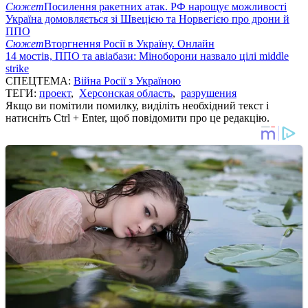
Сюжет
Посилення ракетних атак. РФ нарощує можливості
Україна домовляється зі Швецією та Норвегією про дрони й
ППО
Сюжет
Вторгнення Росії в Україну. Онлайн
14 мостів, ППО та авіабази: Міноборони назвало цілі middle
strike
СПЕЦТЕМА:
Війна Росії з Україною
ТЕГИ:
проект
,
Херсонская область
,
разрушения
Якщо ви помітили помилку, виділіть необхідний текст і
натисніть Ctrl + Enter, щоб повідомити про це редакцію.