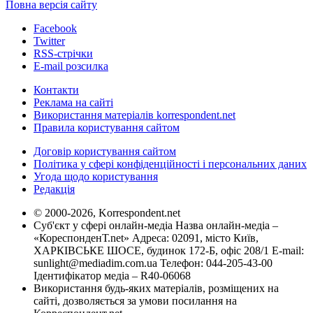
Повна версія сайту
Facebook
Twitter
RSS-стрічки
E-mail розсилка
Контакти
Реклама на сайті
Використання матеріалів korrespondent.net
Правила користування сайтом
Договір користування сайтом
Політика у сфері конфіденційності і персональних даних
Угода щодо користування
Редакція
© 2000-2026, Korrespondent.net
Суб'єкт у сфері онлайн-медіа Назва онлайн-медіа –
«КореспонденТ.net» Адреса: 02091, місто Київ,
ХАРКІВСЬКЕ ШОСЕ, будинок 172-Б, офіс 208/1 E-mail:
sunlight@mediadim.com.ua
Телефон: 044-205-43-00
Ідентифікатор медіа – R40-06068
Використання будь-яких матеріалів, розміщених на
сайті, дозволяється за умови посилання на