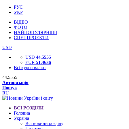
РУС
УКР
ВІДЕО
ФОТО
НАЙПОПУЛЯРНІШІ
СПЕЦПРОЕКТИ
USD
USD
44.5555
EUR
51.4636
Всі курси валют
44.5555
Авторизація
Пошук
RU
ВСІ РОЗДІЛИ
Головна
Україна
Всі новини розділу
Політика