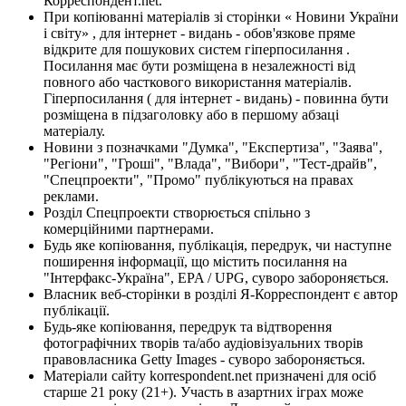
Корреспондент.net.
При копіюванні матеріалів зі сторінки « Новини України
і світу» , для інтернет - видань - обов'язкове пряме
відкрите для пошукових систем гіперпосилання .
Посилання має бути розміщена в незалежності від
повного або часткового використання матеріалів.
Гіперпосилання ( для інтернет - видань) - повинна бути
розміщена в підзаголовку або в першому абзаці
матеріалу.
Новини з позначками "Думка", "Експертиза", "Заява",
"Регіони", "Гроші", "Влада", "Вибори", "Тест-драйв",
"Спецпроекти", "Промо" публікуються на правах
реклами.
Розділ Спецпроекти створюється спільно з
комерційними партнерами.
Будь яке копіювання, публікація, передрук, чи наступне
поширення інформації, що містить посилання на
"Інтерфакс-Україна", EPA / UPG, суворо забороняється.
Власник веб-сторінки в розділі Я-Корреспондент є автор
публікації.
Будь-яке копіювання, передрук та відтворення
фотографічних творів та/або аудіовізуальних творів
правовласника Getty Images - суворо забороняється.
Матеріали сайту korrespondent.net призначені для осіб
старше 21 року (21+). Участь в азартних іграх може