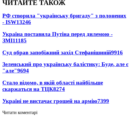
ЧИТАЙТЕ ТАКОЖ
РФ створила "українську бригаду" з полонених
- ISW
13246
Україна поставила Путіна перед дилемою -
ЗМІ
11185
Суд обрав запобіжний захід Стефанішиній
9916
Зеленський про українську балістику: Буде, але є
"але"
9694
Стало відомо, в якій області найбільше
скаржаться на ТЦК
8274
Україні не вистачає грошей на армію
7399
Читати коментарі