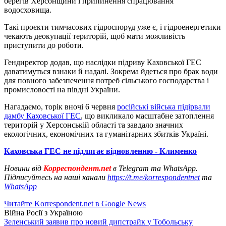
берегів Херсонщини і припинення спрацювання
водосховища.
Такі проєкти тимчасових гідроспоруд уже є, і гідроенергетики
чекають деокупації територій, щоб мати можливість
приступити до роботи.
Гендиректор додав, що наслідки підриву Каховської ГЕС
даватимуться взнаки й надалі. Зокрема йдеться про брак води
для повного забезпечення потреб сільського господарства і
промисловості на півдні України.
Нагадаємо, торік вночі 6 червня
російські війська підірвали
дамбу Каховської ГЕС
, що викликало масштабне затоплення
територій у Херсонській області та завдало значних
екологічних, економічних та гуманітарних збитків Україні.
Каховська ГЕС не підлягає відновленню - Клименко
Новини від
Корреспондент.net
в Telegram та WhatsApp.
Підписуйтесь на наші канали
https://t.me/korrespondentnet
та
WhatsApp
Читайте Korrespondent.net в Google News
Війна Росії з Україною
Зеленський заявив про новий дипстрайк у Тобольську