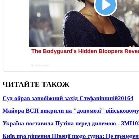
ЧИТАЙТЕ ТАКОЖ
Суд обрав запобіжний захід Стефанішиній
20164
Майора ВСП викрили на "допомозі" військовому
Україна поставила Путіна перед дилемою - ЗМІ
10
Київ про рішення Швеції щодо судна: Це прецеден