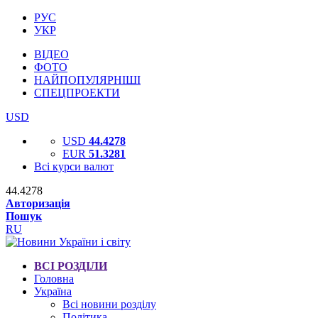
РУС
УКР
ВІДЕО
ФОТО
НАЙПОПУЛЯРНІШІ
СПЕЦПРОЕКТИ
USD
USD
44.4278
EUR
51.3281
Всі курси валют
44.4278
Авторизація
Пошук
RU
ВСІ РОЗДІЛИ
Головна
Україна
Всі новини розділу
Політика