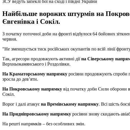
ЗСУ ведуть запеклі бої на сході і півдні України
Найбільше ворожих штурмів на Покровсь
Євгенівка і Сокіл.
З початку поточної доби на фронті відбулося 64 бойових зіткн
червня.
"Не зменшується тиск російських окупантів по всій лінії фронту
Так, агресори продовжують активні дії
на Сіверському напря
Верхньокамянського і Роздолівки.
На Краматорському напрямку
росіяни продовжують спроби пр
зросла до дев’яти.
На Покровському напрямку
від початку доби Сили оборони ві
Сокіл.
Ворог і далі атакує
на Времівському напрямку
. Всі шість боє
На Придніпровському напрямку
росіяни знову скидають авіаб
На решті напрямків – без особливих змін.