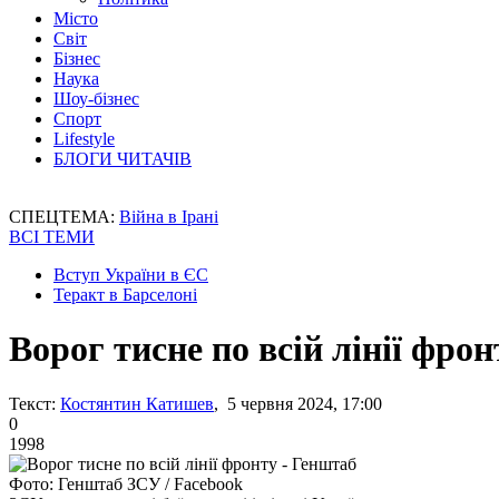
Місто
Світ
Бізнес
Наука
Шоу-бізнес
Спорт
Lifestyle
БЛОГИ ЧИТАЧІВ
СПЕЦТЕМА:
Війна в Ірані
ВСІ ТЕМИ
Вступ України в ЄС
Теракт в Барселоні
Ворог тисне по всій лінії фро
Текст:
Костянтин Катишев
, 5 червня 2024, 17:00
0
1998
Фото: Генштаб ЗСУ / Facebook