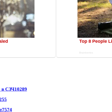
 в СЗЧ
10289
255
т
7574