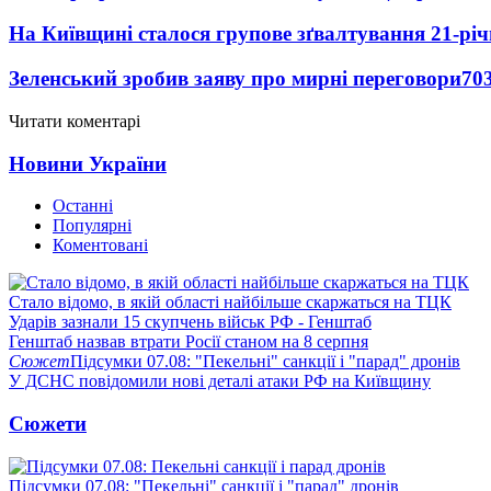
На Київщині сталося групове зґвалтування 21-річ
Зеленський зробив заяву про мирні переговори
70
Читати коментарі
Новини України
Останні
Популярні
Коментовані
Стало відомо, в якій області найбільше скаржаться на ТЦК
Ударів зазнали 15 скупчень військ РФ - Генштаб
Генштаб назвав втрати Росії станом на 8 серпня
Сюжет
Підсумки 07.08: "Пекельні" санкції і "парад" дронів
У ДСНС повідомили нові деталі атаки РФ на Київщину
Сюжети
Підсумки 07.08: "Пекельні" санкції і "парад" дронів