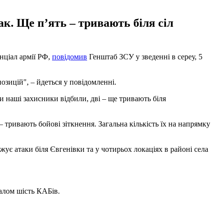
к. Ще п’ять – тривають біля сіл
нціал армії РФ,
повідомив
Генштаб ЗСУ у зведенні в сереу, 5
озицій", – йдеться у повідомленні.
ки наші захисники відбили, дві – ще тривають біля
тривають бойові зіткнення. Загальна кількість їх на напрямку
є атаки біля Євгенівки та у чотирьох локаціях в районі села
галом шість КАБів.