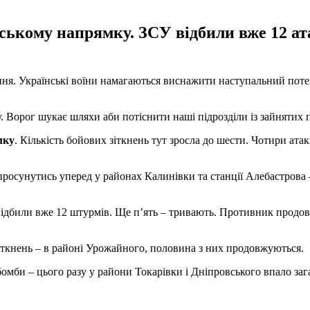
кому напрямку. ЗСУ відбили вже 12 ата
ення. Українські воїни намагаються виснажити наступальний поте
. Ворог шукає шляхи аби потіснити наші підрозділи із зайнятих п
мку
. Кількість бойових зіткнень тут зросла до шести. Чотири ата
осунутись уперед у районах Калинівки та станції Алебастрова – 
дбили вже 12 штурмів. Ще п’ять – тривають. Противник продовжу
зіткнень – в районі Урожайного, половина з них продовжуються.
омби – цього разу у райони Токарівки і Дніпровського впало за