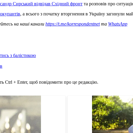
сандр Сирський відвідав Східний фронт
та розповів про ситуаці
 окупантів
, а всього з початку вторгнення в Україну загинули ма
уйтесь на наші канали
https://t.me/korrespondentnet
та
WhatsApp
отись з балістикою
ів
ь Ctrl + Enter, щоб повідомити про це редакцію.