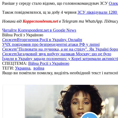
Раніше у середу стало відомо, що головнокомандувач ЗСУ
Олек
Також повідомлялося, щ за добу 4 червня
ЗСУ ліквідували 1280
Новини від
Корреспондент.net
в Telegram та WhatsApp. Підпис
Читайте Korrespondent.net в Google News
Війна Росії з Україною
Сюжет
Вторгнення Росії в Україну. Онлайн
УЧХ повідомив про безпрецедентні атаки РФ у липні
Сюжет
"Полювати на лучника, а не на стрілу". Як Україні бор
Сюжет
Загадковий звук вибуху налякав Москву: що це було
Їздили в Україну заради полонених: у Кореї затримали активіст
СПЕЦТЕМА:
Війна Росії з Україною
ТЕГИ:
Украина
,
война
Якщо ви помітили помилку, виділіть необхідний текст і натисніт