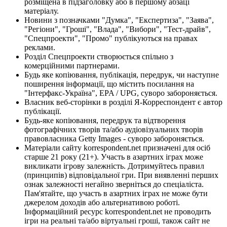
розміщена в підзаголовку або в першому абзаці
матеріалу.
Новини з позначками "Думка", "Експертиза", "Заява",
"Регіони", "Гроші", "Влада", "Вибори", "Тест-драйв",
"Спецпроекти", "Промо" публікуються на правах
реклами.
Розділ Спецпроекти створюється спільно з
комерційними партнерами.
Будь яке копіювання, публікація, передрук, чи наступне
поширення інформації, що містить посилання на
"Інтерфакс-Україна", EPA / UPG, суворо забороняється.
Власник веб-сторінки в розділі Я-Корреспондент є автор
публікації.
Будь-яке копіювання, передрук та відтворення
фотографічних творів та/або аудіовізуальних творів
правовласника Getty Images - суворо забороняється.
Матеріали сайту korrespondent.net призначені для осіб
старше 21 року (21+). Участь в азартних іграх може
викликати ігрову залежність. Дотримуйтесь правил
(принципів) відповідальної гри. При виявленні перших
ознак залежності негайно зверніться до спеціаліста.
Пам'ятайте, що участь в азартних іграх не може бути
джерелом доходів або альтернативою роботі.
Інформаційний ресурс korrespondent.net не проводить
ігри на реальні та/або віртуальні гроші, також сайт не