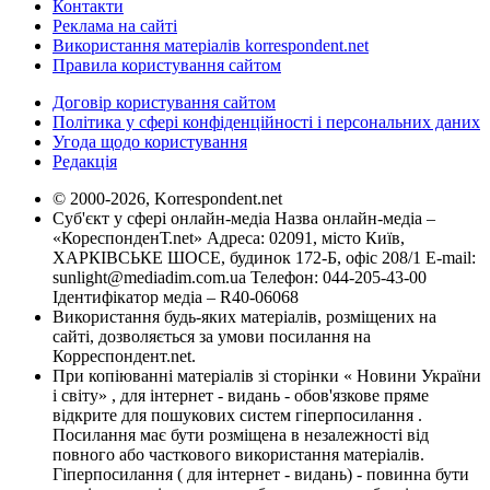
Контакти
Реклама на сайті
Використання матеріалів korrespondent.net
Правила користування сайтом
Договір користування сайтом
Політика у сфері конфіденційності і персональних даних
Угода щодо користування
Редакція
© 2000-2026, Korrespondent.net
Суб'єкт у сфері онлайн-медіа Назва онлайн-медіа –
«КореспонденТ.net» Адреса: 02091, місто Київ,
ХАРКІВСЬКЕ ШОСЕ, будинок 172-Б, офіс 208/1 E-mail:
sunlight@mediadim.com.ua
Телефон: 044-205-43-00
Ідентифікатор медіа – R40-06068
Використання будь-яких матеріалів, розміщених на
сайті, дозволяється за умови посилання на
Корреспондент.net.
При копіюванні матеріалів зі сторінки « Новини України
і світу» , для інтернет - видань - обов'язкове пряме
відкрите для пошукових систем гіперпосилання .
Посилання має бути розміщена в незалежності від
повного або часткового використання матеріалів.
Гіперпосилання ( для інтернет - видань) - повинна бути