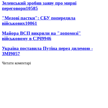
Зеленський зробив заяву про мирні
переговори
10585
"Медові пастки": СБУ попередила
військових
10061
Майора ВСП викрили на "допомозі"
військовому в СЗЧ
9946
Україна поставила Путіна перед дилемою -
ЗМІ
9057
Читати коментарі