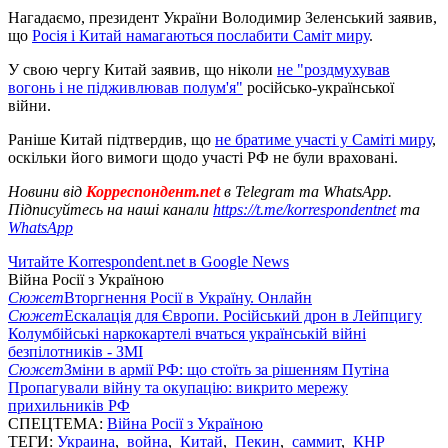
Нагадаємо, президент України Володимир Зеленський заявив,
що
Росія і Китай намагаються послабити Саміт миру
.
У свою чергу Китай заявив, що ніколи
не "роздмухував
вогонь і не підживлював полум'я"
російсько-української
війни.
Раніше Китай підтвердив, що
не братиме участі у Саміті миру
,
оскільки його вимоги щодо участі РФ не були враховані.
Новини від
Корреспондент.net
в Telegram та WhatsApp.
Підписуйтесь на наші канали
https://t.me/korrespondentnet
та
WhatsApp
Читайте Korrespondent.net в Google News
Війна Росії з Україною
Сюжет
Вторгнення Росії в Україну. Онлайн
Сюжет
Ескалація для Європи. Російський дрон в Лейпцигу
Колумбійські наркокартелі вчаться українській війні
безпілотників - ЗМІ
Сюжет
Зміни в армії РФ: що стоїть за рішенням Путіна
Пропагували війну та окупацію: викрито мережу
прихильників РФ
СПЕЦТЕМА:
Війна Росії з Україною
ТЕГИ:
Украина
,
война
,
Китай
,
Пекин
,
саммит
,
КНР