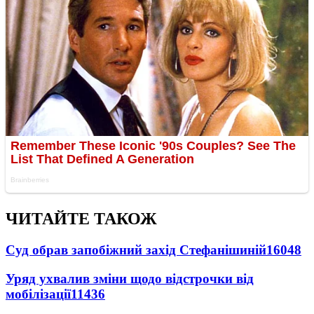
ЧИТАЙТЕ ТАКОЖ
Суд обрав запобіжний захід Стефанішиній
16048
Уряд ухвалив зміни щодо відстрочки від
мобілізації
11436