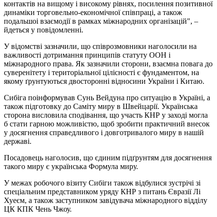
контактів на вищому і високому рівнях, посилення позитивної
динаміки торговельно-економічної співпраці, а також
подальшоі взаємодії в рамках міжнародних організацій", –
йдеться у повідомленні.
У відомстві зазначили, що співрозмовники наголосили на
важливості дотримання принципів статуту ООН і
міжнародного права. Як зазначили сторони, взаємна повага до
суверенітету і територіальної цілісності є фундаментом, на
якому ґрунтуються двосторонні відносини України і Китаю.
Сибіга поінформував Сунь Вейдуна про ситуацію в Україні, а
також підготовку до Саміту миру в Швейцарії. Українська
сторона висловила сподівання, що участь КНР у заході могла
б стати гарною можливістю, щоб зробити практичний внесок
у досягнення справедливого і довготривалого миру в нашій
державі.
Посадовець наголосив, що єдиним підґрунтям для досягнення
такого миру є українська Формула миру.
У межах робочого візиту Сибіги також відбулися зустрічі зі
спеціальним представником уряду КНР з питань Євразії Лі
Хуеєм, а також заступником завідувача міжнародного відділу
ЦК КПК Чень Чжоу.