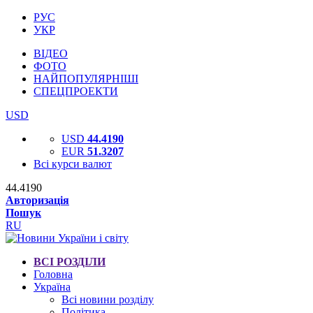
РУС
УКР
ВІДЕО
ФОТО
НАЙПОПУЛЯРНІШІ
СПЕЦПРОЕКТИ
USD
USD
44.4190
EUR
51.3207
Всі курси валют
44.4190
Авторизація
Пошук
RU
ВСІ РОЗДІЛИ
Головна
Україна
Всі новини розділу
Політика