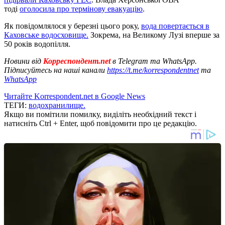
тоді
оголосила про термінову евакуацію
.
Як повідомлялося у березні цього року,
вода повертається в
Каховське водосховище.
Зокрема, на Великому Лузі вперше за
50 років водопілля.
Новини від
Корреспондент.net
в Telegram та WhatsApp.
Підписуйтесь на наші канали
https://t.me/korrespondentnet
та
WhatsApp
Читайте Korrespondent.net в Google News
ТЕГИ:
водохранилище.
Якщо ви помітили помилку, виділіть необхідний текст і
натисніть Ctrl + Enter, щоб повідомити про це редакцію.