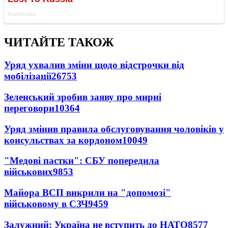
ЧИТАЙТЕ ТАКОЖ
Уряд ухвалив зміни щодо відстрочки від
мобілізації
26753
Зеленський зробив заяву про мирні
переговори
10364
Уряд змінив правила обслуговування чоловіків у
консульствах за кордоном
10049
"Медові пастки": СБУ попередила
військових
9853
Майора ВСП викрили на "допомозі"
військовому в СЗЧ
9459
Залужний: Україна не вступить до НАТО
8577