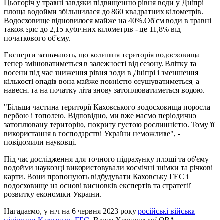
Цьогоріч у травні завдяки підвищенню рівня води у Дніпрі
площа водойми збільшилася до 860 квадратних кілометрів.
Водосховище відновилося майже на 40%.Об'єм води в травні
також зріс до 2,15 кубічних кілометрів - це 11,8% від
початкового об'єму.
Експерти зазначають, що колишня територія водосховища
тепер змінюватиметься в залежності від сезону. Влітку та
восени під час зниження рівня води в Дніпрі і зменшення
кількості опадів вона майже повністю осушуватиметься, а
навесні та на початку літа знову затоплюватиметься водою.
"Більша частина території Каховського водосховища поросла
вербою і тополею. Відповідно, ми вже маємо періодично
затоплювану територію, покриту густою рослинністю. Тому її
використання в господарстві України неможливе", -
повідомили науковці.
Під час дослідження для точного підрахунку площі та об'єму
водойми науковці використовували космічні знімки та річкові
карти. Вони пропонують відбудувати Каховську ГЕС і
водосховище на основі висновків експертів та стратегії
розвитку економіки України.
Нагадаємо, у ніч на 6 червня 2023 року
російські війська
підірвали Каховську ГЕС
. Влада Херсонської ОВА