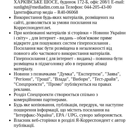
ХАРКІВСЬКЕ ШОСЕ, будинок 172-Б, офіс 208/1 E-mail:
sunlight@mediadim.com.ua
Телефон: 044-205-43-00
Ідентифікатор медіа – R40-06068
Використання будь-яких матеріалів, розміщених на
сайті, дозволяється за умови посилання на
Корреспондент.net.
При копіюванні матеріалів зі сторінки « Новини України
і світу» , для інтернет - видань - обов'язкове пряме
відкрите для пошукових систем гіперпосилання .
Посилання має бути розміщена в незалежності від
повного або часткового використання матеріалів.
Гіперпосилання ( для інтернет - видань) - повинна бути
розміщена в підзаголовку або в першому абзаці
матеріалу.
Новини з позначками "Думка", "Експертиза", "Заява",
"Регіони", "Гроші", "Влада", "Вибори", "Тест-драйв",
"Спецпроекти", "Промо" публікуються на правах
реклами.
Розділ Спецпроекти створюється спільно з
комерційними партнерами.
Будь яке копіювання, публікація, передрук, чи наступне
поширення інформації, що містить посилання на
"Інтерфакс-Україна", EPA / UPG, суворо забороняється.
Власник веб-сторінки в розділі Я-Корреспондент є автор
публікації.