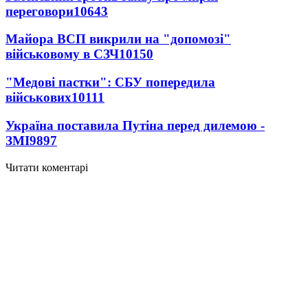
переговори
10643
Майора ВСП викрили на "допомозі"
військовому в СЗЧ
10150
"Медові пастки": СБУ попередила
військових
10111
Україна поставила Путіна перед дилемою -
ЗМІ
9897
Читати коментарі