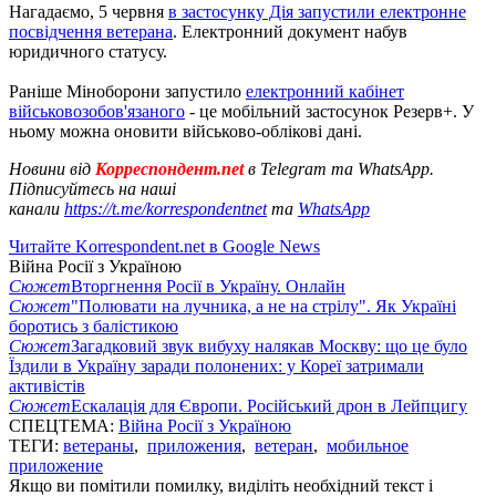
Нагадаємо, 5 червня
в застосунку Дія запустили електронне
посвідчення ветерана
. Електронний документ набув
юридичного статусу.
Раніше Міноборони запустило
електронний кабінет
військовозобов'язаного
- це мобільний застосунок Резерв+. У
ньому можна оновити військово-облікові дані.
Новини від
Корреспондент.net
в Telegram та WhatsApp.
Підписуйтесь на наші
канали
https://t.me/korrespondentnet
та
WhatsApp
Читайте Korrespondent.net в Google News
Війна Росії з Україною
Сюжет
Вторгнення Росії в Україну. Онлайн
Сюжет
"Полювати на лучника, а не на стрілу". Як Україні
боротись з балістикою
Сюжет
Загадковий звук вибуху налякав Москву: що це було
Їздили в Україну заради полонених: у Кореї затримали
активістів
Сюжет
Ескалація для Європи. Російський дрон в Лейпцигу
СПЕЦТЕМА:
Війна Росії з Україною
ТЕГИ:
ветераны
,
приложения
,
ветеран
,
мобильное
приложение
Якщо ви помітили помилку, виділіть необхідний текст і