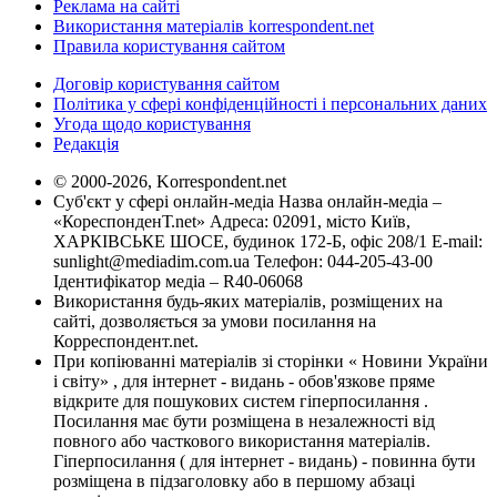
Реклама на сайті
Використання матеріалів korrespondent.net
Правила користування сайтом
Договір користування сайтом
Політика у сфері конфіденційності і персональних даних
Угода щодо користування
Редакція
© 2000-2026, Korrespondent.net
Суб'єкт у сфері онлайн-медіа Назва онлайн-медіа –
«КореспонденТ.net» Адреса: 02091, місто Київ,
ХАРКІВСЬКЕ ШОСЕ, будинок 172-Б, офіс 208/1 E-mail:
sunlight@mediadim.com.ua
Телефон: 044-205-43-00
Ідентифікатор медіа – R40-06068
Використання будь-яких матеріалів, розміщених на
сайті, дозволяється за умови посилання на
Корреспондент.net.
При копіюванні матеріалів зі сторінки « Новини України
і світу» , для інтернет - видань - обов'язкове пряме
відкрите для пошукових систем гіперпосилання .
Посилання має бути розміщена в незалежності від
повного або часткового використання матеріалів.
Гіперпосилання ( для інтернет - видань) - повинна бути
розміщена в підзаголовку або в першому абзаці