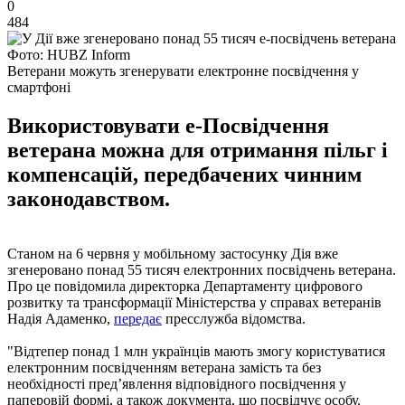
0
484
Фото: HUBZ Inform
Ветерани можуть згенерувати електронне посвідчення у
смартфоні
Використовувати е-Посвідчення
ветерана можна для отримання пільг і
компенсацій, передбачених чинним
законодавством.
Станом на 6 червня у мобільному застосунку Дія вже
згенеровано понад 55 тисяч електронних посвідчень ветерана.
Про це повідомила директорка Департаменту цифрового
розвитку та трансформації Міністерства у справах ветеранів
Надія Адаменко,
передає
пресслужба відомства.
"Відтепер понад 1 млн українців мають змогу користуватися
електронним посвідченням ветерана замість та без
необхідності пред’явлення відповідного посвідчення у
паперовій формі, а також документа, що посвідчує особу.