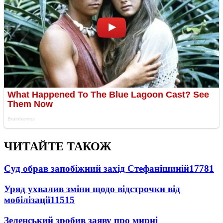
ЧИТАЙТЕ ТАКОЖ
Суд обрав запобіжний захід Стефанішиній
17781
Уряд ухвалив зміни щодо відстрочки від
мобілізації
11515
Зеленський зробив заяву про мирні