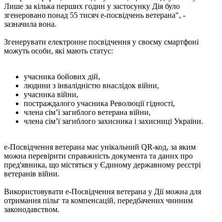
Лише за кілька перших годин у застосунку Дія було
згенеровано понад 55 тисяч е-посвідчень ветерана", -
зазначила вона.
Згенерувати електронне посвідчення у своєму смартфоні
можуть особи, які мають статус:
учасника бойових дій,
людини з інвалідністю внаслідок війни,
учасника війни,
постраждалого учасника Революції гідності,
члена сім’ї загиблого ветерана війни,
члена сім’ї загиблого захисника і захисниці України.
е-Посвідчення ветерана має унікальний QR-код, за яким
можна перевірити справжність документа та даних про
пред'явника, що містяться у Єдиному державному реєстрі
ветеранів війни.
Використовувати е-Посвідчення ветерана у Дії можна для
отримання пільг та компенсацій, передбачених чинним
законодавством.