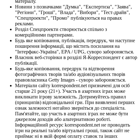
матеріалу.
Новини з позначками "Думка", "Експертиза", "Заява",
"Регіони", "Гроші", "Влада", "Вибори", "Тест-драйв",
"Спецпроекти", "Промо" публікуються на правах
реклами.
Розділ Спецпроекти створюється спільно з
комерційними партнерами.
Будь яке копіювання, публікація, передрук, чи наступне
поширення інформації, що містить посилання на
"Інтерфакс-Україна", EPA / UPG, суворо забороняється.
Власник веб-сторінки в розділі Я-Корреспондент є автор
публікації.
Будь-яке копіювання, передрук та відтворення
фотографічних творів та/або аудіовізуальних творів
правовласника Getty Images - суворо забороняється.
Матеріали сайту korrespondent.net призначені для осіб
старше 21 року (21+). Участь в азартних іграх може
викликати ігрову залежність. Дотримуйтесь правил
(принципів) відповідальної гри. При виявленні перших
ознак залежності негайно зверніться до спеціаліста.
Пам'ятайте, що участь в азартних іграх не може бути
джерелом доходів або альтернативою роботі.
Інформаційний ресурс korrespondent.net не проводить
ігри на реальні та/або віртуальні гроші, також сайт не
приймає ні в якій формі оплату ставок та інших