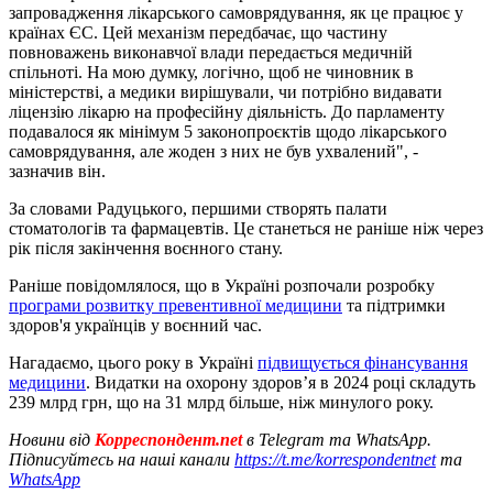
запровадження лікарського самоврядування, як це працює у
країнах ЄС. Цей механізм передбачає, що частину
повноважень виконавчої влади передається медичній
спільноті. На мою думку, логічно, щоб не чиновник в
міністерстві, а медики вирішували, чи потрібно видавати
ліцензію лікарю на професійну діяльність. До парламенту
подавалося як мінімум 5 законопроєктів щодо лікарського
самоврядування, але жоден з них не був ухвалений", -
зазначив він.
За словами Радуцького, першими створять палати
стоматологів та фармацевтів. Це станеться не раніше ніж через
рік після закінчення воєнного стану.
Раніше повідомлялося, що в Україні розпочали розробку
програми розвитку превентивної медицини
та підтримки
здоров'я українців у воєнний час.
Нагадаємо, цього року в Україні
підвищується фінансування
медицини
. Видатки на охорону здоров’я в 2024 році складуть
239 млрд грн, що на 31 млрд більше, ніж минулого року.
Новини від
Корреспондент.net
в Telegram та WhatsApp.
Підписуйтесь на наші канали
https://t.me/korrespondentnet
та
WhatsApp