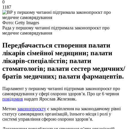
0
1187
Фото: Getty Images
Рада у першому читанні підтримала законопроєкт про
медичне самоврядування
Передбачається створення палати
лікарів сімейної медицини; палати
лікарів-спеціалістів; палати
стоматологів; палати сестер медичних/
братів медичних; палати фармацевтів.
Парламент у першому читанні підтримав законопроєкт про
самоврядування у сфері охорони здоров’я. Про це 6 червня
повідомив
нардеп Ярослав Железняк.
Метою
законопроєкту
є закріплення на законодавчому рівні
статусу самоврядних організацій, їхнього місця і ролі у
системі управління сферою охорони здоров’я.
Документом передбачається створення п’яти організацій