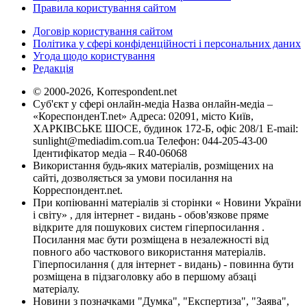
Правила користування сайтом
Договір користування сайтом
Політика у сфері конфіденційності і персональних даних
Угода щодо користування
Редакція
© 2000-2026, Korrespondent.net
Суб'єкт у сфері онлайн-медіа Назва онлайн-медіа –
«КореспонденТ.net» Адреса: 02091, місто Київ,
ХАРКІВСЬКЕ ШОСЕ, будинок 172-Б, офіс 208/1 E-mail:
sunlight@mediadim.com.ua
Телефон: 044-205-43-00
Ідентифікатор медіа – R40-06068
Використання будь-яких матеріалів, розміщених на
сайті, дозволяється за умови посилання на
Корреспондент.net.
При копіюванні матеріалів зі сторінки « Новини України
і світу» , для інтернет - видань - обов'язкове пряме
відкрите для пошукових систем гіперпосилання .
Посилання має бути розміщена в незалежності від
повного або часткового використання матеріалів.
Гіперпосилання ( для інтернет - видань) - повинна бути
розміщена в підзаголовку або в першому абзаці
матеріалу.
Новини з позначками "Думка", "Експертиза", "Заява",