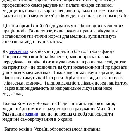
професійного самоврядування: палати лікарів сімейної
медицини; палати лікарів-спеціалістів; палати стоматологів;
палати сестер медичних/братів медичних; палати фармацевтів.
Ці типи організацій об’єднуватимуть відповідних медичних
працівників. Вони зможуть визначати правила лікування,
встановлювати етичні норми для медиків, зупинятимуть
ліцензії на медичну практику.
Як
зазначила
виконавчий директор благодійного фонду
Пацієнти України Інна Іваненко, законопроєкт також
передбачає, що лікарі отримуватимуть персональне свідоцтво
на практику - це дозволить їм бути незалежними й працювати
у декількох медзакладах. Також лікарі матимуть органи, які
відстоюватимуть їхні інтереси. Крім того вводиться поняття
"лікарська помилка" і відповідальність лікаря перед пацієнтом
- зараз відповідальність за неправильне лікування несе
медзаклад.
Голова Комітету Верховної Ради з питань здоров'я нації,
медичної допомоги та медичного страхування Михайло
Радуцький
заявив
, що це не перша спроба запровадити
медичне самоврядування в Україні.
"Багато років в Україні обговорювалося питання