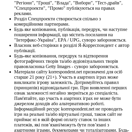
"Регіони", "Гроші", "Влада", "Вибори", "Тест-драйв",
"Спецпроекти", "Промо" публікуються на правах
реклами.
Розділ Спецпроекти створюється спільно з
комерційними партнерами.
Будь яке копіювання, публікація, передрук, чи наступне
поширення інформації, що містить посилання на
"Інтерфакс-Україна", EPA / UPG, суворо забороняється.
Власник веб-сторінки в розділі Я-Корреспондент є автор
публікації.
Будь-яке копіювання, передрук та відтворення
фотографічних творів та/або аудіовізуальних творів
правовласника Getty Images - суворо забороняється.
Матеріали сайту korrespondent.net призначені для осіб
старше 21 року (21+). Участь в азартних іграх може
викликати ігрову залежність. Дотримуйтесь правил
(принципів) відповідальної гри. При виявленні перших
ознак залежності негайно зверніться до спеціаліста.
Пам'ятайте, що участь в азартних іграх не може бути
джерелом доходів або альтернативою роботі.
Інформаційний ресурс korrespondent.net не проводить
ігри на реальні та/або віртуальні гроші, також сайт не
приймає ні в якій формі оплату ставок та інших
платежів, які пов’язані/можуть бути пов’язані з
азартними іграми, букмекерами чи тоталізаторами. Будь-