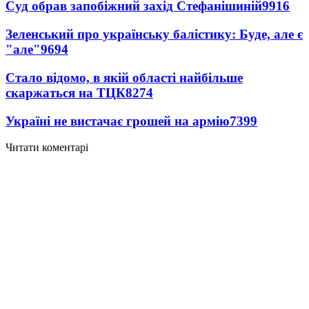
Суд обрав запобіжний захід Стефанішиній
9916
Зеленський про українську балістику: Буде, але є
"але"
9694
Стало відомо, в якій області найбільше
скаржаться на ТЦК
8274
Україні не вистачає грошей на армію
7399
Читати коментарі