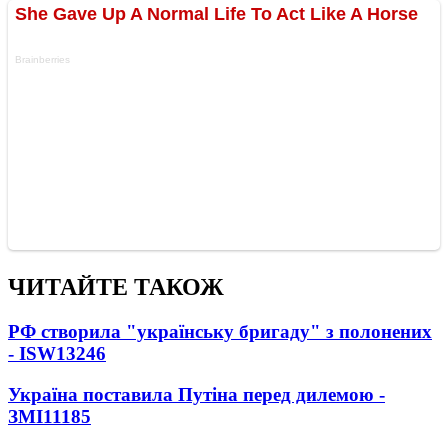
ЧИТАЙТЕ ТАКОЖ
РФ створила "українську бригаду" з полонених
- ISW
13246
Україна поставила Путіна перед дилемою -
ЗМІ
11185