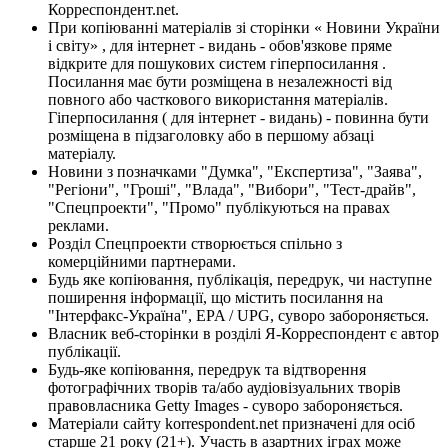
Корреспондент.net.
При копіюванні матеріалів зі сторінки « Новини України
і світу» , для інтернет - видань - обов'язкове пряме
відкрите для пошукових систем гіперпосилання .
Посилання має бути розміщена в незалежності від
повного або часткового використання матеріалів.
Гіперпосилання ( для інтернет - видань) - повинна бути
розміщена в підзаголовку або в першому абзаці
матеріалу.
Новини з позначками "Думка", "Експертиза", "Заява",
"Регіони", "Гроші", "Влада", "Вибори", "Тест-драйв",
"Спецпроекти", "Промо" публікуються на правах
реклами.
Розділ Спецпроекти створюється спільно з
комерційними партнерами.
Будь яке копіювання, публікація, передрук, чи наступне
поширення інформації, що містить посилання на
"Інтерфакс-Україна", EPA / UPG, суворо забороняється.
Власник веб-сторінки в розділі Я-Корреспондент є автор
публікації.
Будь-яке копіювання, передрук та відтворення
фотографічних творів та/або аудіовізуальних творів
правовласника Getty Images - суворо забороняється.
Матеріали сайту korrespondent.net призначені для осіб
старше 21 року (21+). Участь в азартних іграх може