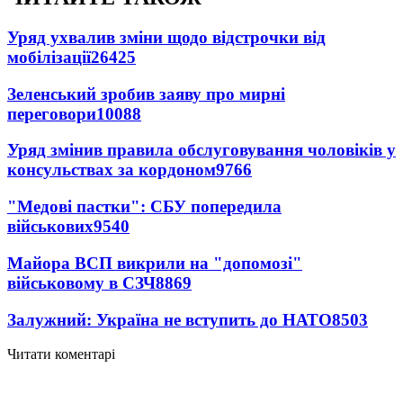
Уряд ухвалив зміни щодо відстрочки від
мобілізації
26425
Зеленський зробив заяву про мирні
переговори
10088
Уряд змінив правила обслуговування чоловіків у
консульствах за кордоном
9766
"Медові пастки": СБУ попередила
військових
9540
Майора ВСП викрили на "допомозі"
військовому в СЗЧ
8869
Залужний: Україна не вступить до НАТО
8503
Читати коментарі