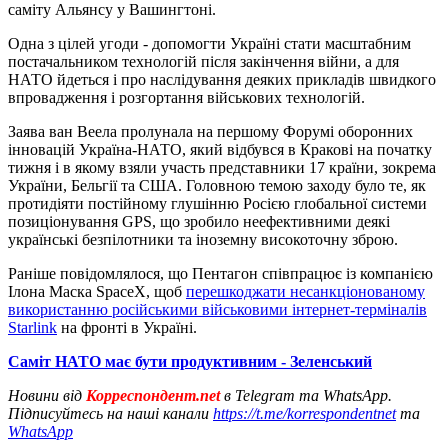
саміту Альянсу у Вашингтоні.
Одна з цілей угоди - допомогти Україні стати масштабним
постачальником технологій після закінчення війни, а для
НАТО йдеться і про наслідування деяких прикладів швидкого
впровадження і розгортання військових технологій.
Заява ван Веела пролунала на першому Форумі оборонних
інновацій Україна-НАТО, який відбувся в Кракові на початку
тижня і в якому взяли участь представники 17 країни, зокрема
України, Бельгії та США. Головною темою заходу було те, як
протидіяти постійному глушінню Росією глобальної системи
позиціонування GPS, що зробило неефективними деякі
українські безпілотники та іноземну високоточну зброю.
Раніше повідомлялося, що Пентагон співпрацює із компанією
Ілона Маска SpaceX, щоб
перешкоджати несанкціонованому
використанню російськими військовими інтернет-терміналів
Starlink
на фронті в Україні.
Саміт НАТО має бути продуктивним - Зеленський
Новини від
Корреспондент.net
в Telegram та WhatsApp.
Підписуйтесь на наші канали
https://t.me/korrespondentnet
та
WhatsApp