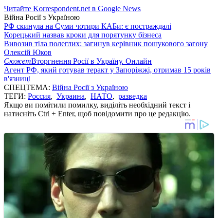
Читайте Korrespondent.net в Google News
Війна Росії з Україною
РФ скинула на Суми чотири КАБи: є постраждалі
Корецький назвав кроки для порятунку бізнеса
Вивозив тіла полеглих: загинув керівник пошукового загону
Олексій Юков
Сюжет
Вторгнення Росії в Україну. Онлайн
Агент РФ, який готував теракт у Запоріжжі, отримав 15 років
в'язниці
СПЕЦТЕМА:
Війна Росії з Україною
ТЕГИ:
Россия
,
Украина
,
НАТО
,
разведка
Якщо ви помітили помилку, виділіть необхідний текст і
натисніть Ctrl + Enter, щоб повідомити про це редакцію.