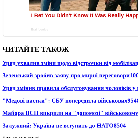
ЧИТАЙТЕ ТАКОЖ
Уряд ухвалив зміни щодо відстрочки від мобілізац
Зеленський зробив заяву про мирні переговори
10
Уряд змінив правила обслуговування чоловіків у
"Медові пастки": СБУ попередила військових
954
Майора ВСП викрили на "допомозі" військовому
Залужний: Україна не вступить до НАТО
8504
Читати коментарі