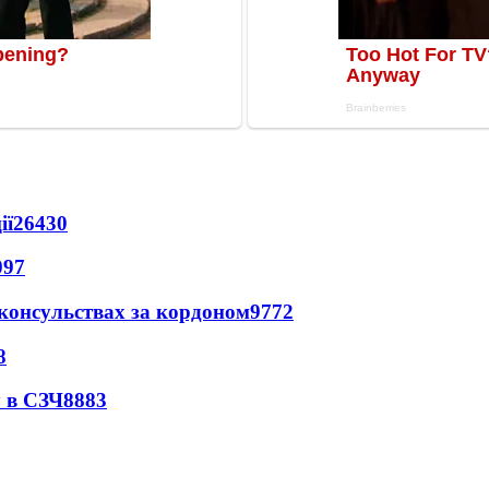
ії
26430
097
 консульствах за кордоном
9772
8
 в СЗЧ
8883