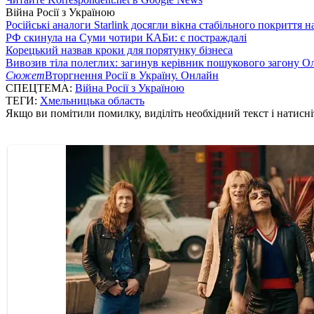
Війна Росії з Україною
Російські аналоги Starlink досягли вікна стабільного покриття 
РФ скинула на Суми чотири КАБи: є постраждалі
Корецький назвав кроки для порятунку бізнеса
Вивозив тіла полеглих: загинув керівник пошукового загону О
Сюжет
Вторгнення Росії в Україну. Онлайн
СПЕЦТЕМА:
Війна Росії з Україною
ТЕГИ:
Хмельницька область
Якщо ви помітили помилку, виділіть необхідний текст і натисніт