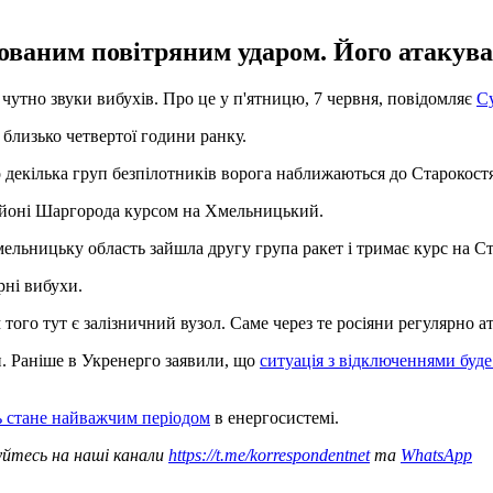
нованим повітряним ударом. Його атакув
 чутно звуки вибухів. Про це у п'ятницю, 7 червня, повідомляє
С
 близько четвертої години ранку.
екілька груп безпілотників ворога наближаються до Старокостянт
 районі Шаргорода курсом на Хмельницький.
мельницьку область зайшла другу група ракет і тримає курс на С
рні вибухи.
того тут є залізничний вузол. Саме через те росіяни регулярно 
и. Раніше в Укренерго заявили, що
ситуація з відключеннями буд
 стане найважчим періодом
в енергосистемі.
уйтесь на наші канали
https://t.me/korrespondentnet
та
WhatsApp