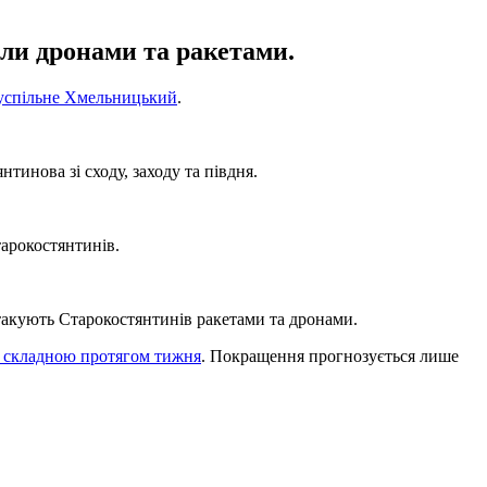
али дронами та ракетами.
успільне Хмельницький
.
инова зі сходу, заходу та півдня.
тарокостянтинів.
атакують Старокостянтинів ракетами та дронами.
е складною протягом тижня
. Покращення прогнозується лише