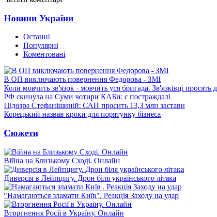
Новини України
Останні
Популярні
Коментовані
В ОП виключають повернення Федорова - ЗМІ
Коли мовчить зв'язок - мовчить уся бригада. Зв'язківці просять
РФ скинула на Суми чотири КАБи: є постраждалі
Підозра Стефанішиній: САП просить 13,3 млн застави
Корецький назвав кроки для порятунку бізнеса
Сюжети
Війна на Близькому Сході. Онлайн
Диверсія в Лейпцигу. Дрон біля українського літака
"Намагаються зламати Київ". Реакція Заходу на удар
Вторгнення Росії в Україну. Онлайн