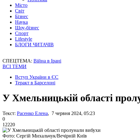
Місто
Світ
Бізнес
Наука
Шоу-бізнес
Спорт
Lifestyle
БЛОГИ ЧИТАЧІВ
СПЕЦТЕМА:
Війна в Ірані
ВСІ ТЕМИ
Вступ України в ЄС
Теракт в Барселоні
У Хмельницькій області прол
Текст:
Расенко Елена
, 7 червня 2024, 05:23
0
12220
Фото: Сергій Михальчук/Вечірній Київ