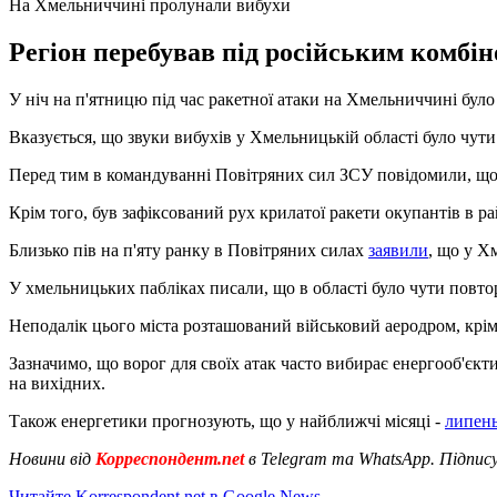
На Хмельниччині пролунали вибухи
Регіон перебував під російським комбі
У ніч на п'ятницю під час ракетної атаки на Хмельниччині було
Вказується, що звуки вибухів у Хмельницькій області було чути
Перед тим в командуванні Повітряних сил ЗСУ повідомили, що д
Крім того, був зафіксований рух крилатої ракети окупантів в
Близько пів на п'яту ранку в Повітряних силах
заявили
, що у Х
У хмельницьких пабліках писали, що в області було чути повто
Неподалік цього міста розташований військовий аеродром, крім 
Зазначимо, що ворог для своїх атак часто вибирає енергооб'єкт
на вихідних.
Також енергетики прогнозують, що у найближчі місяці -
липень
Новини від
Корреспондент.net
в Telegram та WhatsApp. Підпис
Читайте Korrespondent.net в Google News