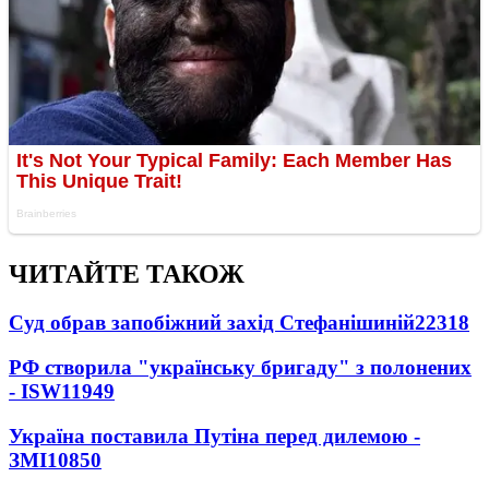
ЧИТАЙТЕ ТАКОЖ
Суд обрав запобіжний захід Стефанішиній
22318
РФ створила "українську бригаду" з полонених
- ISW
11949
Україна поставила Путіна перед дилемою -
ЗМІ
10850