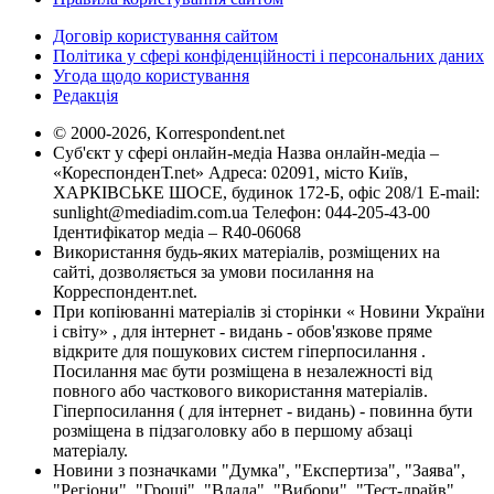
Договір користування сайтом
Політика у сфері конфіденційності і персональних даних
Угода щодо користування
Редакція
© 2000-2026, Korrespondent.net
Суб'єкт у сфері онлайн-медіа Назва онлайн-медіа –
«КореспонденТ.net» Адреса: 02091, місто Київ,
ХАРКІВСЬКЕ ШОСЕ, будинок 172-Б, офіс 208/1 E-mail:
sunlight@mediadim.com.ua
Телефон: 044-205-43-00
Ідентифікатор медіа – R40-06068
Використання будь-яких матеріалів, розміщених на
сайті, дозволяється за умови посилання на
Корреспондент.net.
При копіюванні матеріалів зі сторінки « Новини України
і світу» , для інтернет - видань - обов'язкове пряме
відкрите для пошукових систем гіперпосилання .
Посилання має бути розміщена в незалежності від
повного або часткового використання матеріалів.
Гіперпосилання ( для інтернет - видань) - повинна бути
розміщена в підзаголовку або в першому абзаці
матеріалу.
Новини з позначками "Думка", "Експертиза", "Заява",
"Регіони", "Гроші", "Влада", "Вибори", "Тест-драйв",