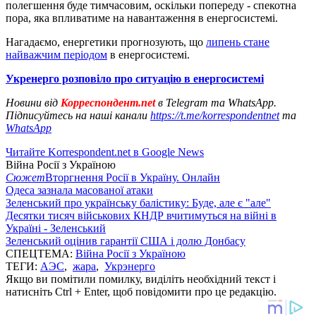
полегшення буде тимчасовим, оскільки попереду - спекотна
пора, яка впливатиме на навантаження в енергосистемі.
Нагадаємо, енергетики прогнозують, що
липень стане
найважчим періодом
в енергосистемі.
Укренерго розповіло про ситуацію в енергосистемі
Новини від
Корреспондент.net
в Telegram та WhatsApp.
Підписуйтесь на наші канали
https://t.me/korrespondentnet
та
WhatsApp
Читайте Korrespondent.net в Google News
Війна Росії з Україною
Сюжет
Вторгнення Росії в Україну. Онлайн
Одеса зазнала масованої атаки
Зеленський про українську балістику: Буде, але є "але"
Десятки тисяч військових КНДР вчитимуться на війні в
Україні - Зеленський
Зеленський оцінив гарантії США і долю Донбасу
СПЕЦТЕМА:
Війна Росії з Україною
ТЕГИ:
АЭС
,
жара
,
Укрэнерго
Якщо ви помітили помилку, виділіть необхідний текст і
натисніть Ctrl + Enter, щоб повідомити про це редакцію.