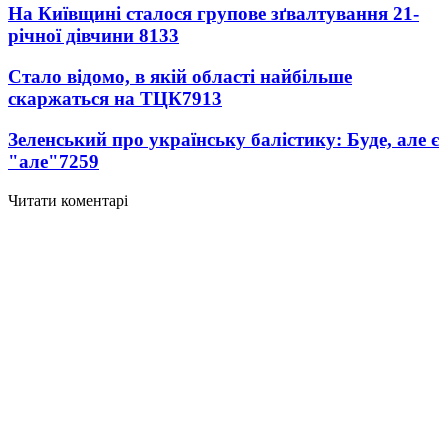
На Київщині сталося групове зґвалтування 21-
річної дівчини
8133
Стало відомо, в якій області найбільше
скаржаться на ТЦК
7913
Зеленський про українську балістику: Буде, але є
"але"
7259
Читати коментарі