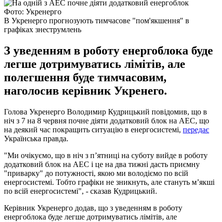
Фото: Укренерго
В Укренерго прогнозують тимчасове "пом'якшення" в
графіках знеструмлень
З уведенням в роботу енергоблока буде
легше дотримуватись лімітів, але
полегшення буде тимчасовим,
наголосив керівник Укренего.
Голова Укренерго Володимир Кудрицький повідомив, що в
ніч з 7 на 8 червня почне діяти додатковий блок на АЕС, що
на деякий час покращить ситуацію в енергосистемі,
передає
Українська правда.
"Ми очікуємо, що в ніч з п’ятниці на суботу вийде в роботу
додатковий блок на АЕС і це на два тижні дасть приємну
"приварку" до потужності, якою ми володіємо по всій
енергосистемі. Тобто графіки не зникнуть, але стануть м’якші
по всій енергосистемі", - сказав Кудрицький.
Керівник Укренерго додав, що з уведенням в роботу
енергоблока буде легше дотримуватись лімітів, але