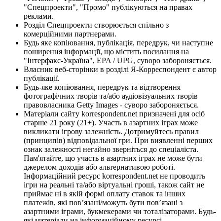
"Спецпроекти", "Промо" публікуються на правах
реклами.
Розділ Спецпроекти створюється спільно з
комерційними партнерами.
Будь яке копіювання, публікація, передрук, чи наступне
поширення інформації, що містить посилання на
"Інтерфакс-Україна", EPA / UPG, суворо забороняється.
Власник веб-сторінки в розділі Я-Корреспондент є автор
публікації.
Будь-яке копіювання, передрук та відтворення
фотографічних творів та/або аудіовізуальних творів
правовласника Getty Images - суворо забороняється.
Матеріали сайту korrespondent.net призначені для осіб
старше 21 року (21+). Участь в азартних іграх може
викликати ігрову залежність. Дотримуйтесь правил
(принципів) відповідальної гри. При виявленні перших
ознак залежності негайно зверніться до спеціаліста.
Пам'ятайте, що участь в азартних іграх не може бути
джерелом доходів або альтернативою роботі.
Інформаційний ресурс korrespondent.net не проводить
ігри на реальні та/або віртуальні гроші, також сайт не
приймає ні в якій формі оплату ставок та інших
платежів, які пов’язані/можуть бути пов’язані з
азартними іграми, букмекерами чи тоталізаторами. Будь-
які матеріали на інформаційному ресурсі