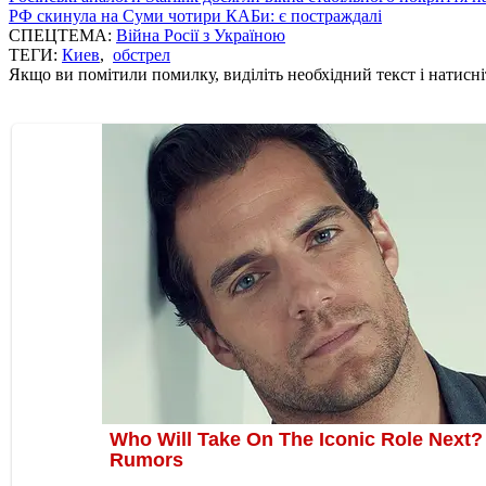
РФ скинула на Суми чотири КАБи: є постраждалі
СПЕЦТЕМА:
Війна Росії з Україною
ТЕГИ:
Киев
,
обстрел
Якщо ви помітили помилку, виділіть необхідний текст і натисніт