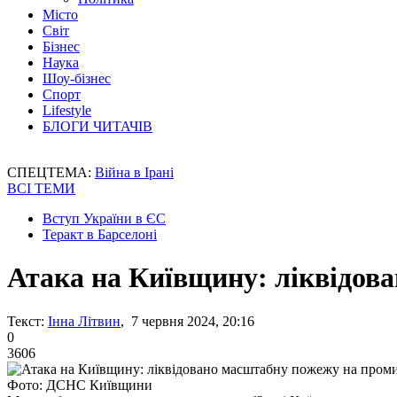
Місто
Світ
Бізнес
Наука
Шоу-бізнес
Спорт
Lifestyle
БЛОГИ ЧИТАЧІВ
СПЕЦТЕМА:
Війна в Ірані
ВСІ ТЕМИ
Вступ України в ЄС
Теракт в Барселоні
Атака на Київщину: ліквідов
Текст:
Інна Літвин
, 7 червня 2024, 20:16
0
3606
Фото: ДСНС Київщини