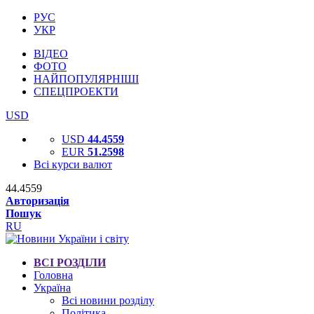
РУС
УКР
ВІДЕО
ФОТО
НАЙПОПУЛЯРНІШІ
СПЕЦПРОЕКТИ
USD
USD
44.4559
EUR
51.2598
Всі курси валют
44.4559
Авторизація
Пошук
RU
ВСІ РОЗДІЛИ
Головна
Україна
Всі новини розділу
Політика