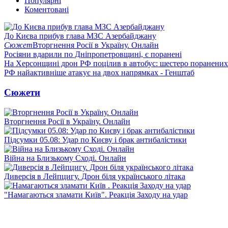
Популярні
Коментовані
До Києва прибув глава МЗС Азербайджану
Сюжет
Вторгнення Росії в Україну. Онлайн
Росіяни вдарили по Дніпропетровщині, є поранені
На Херсонщині дрон РФ поцілив в автобус: шестеро поранених
РФ найактивніше атакує на двох напрямках - Генштаб
Сюжети
Вторгнення Росії в Україну. Онлайн
Підсумки 05.08: Удар по Києву і брак антибалістики
Війна на Близькому Сході. Онлайн
Диверсія в Лейпцигу. Дрон біля українського літака
"Намагаються зламати Київ". Реакція Заходу на удар