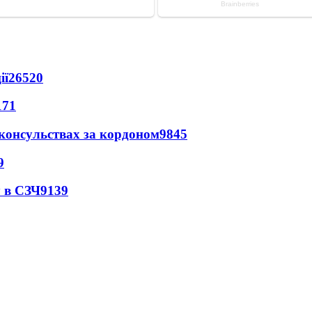
ії
26520
171
 консульствах за кордоном
9845
9
 в СЗЧ
9139