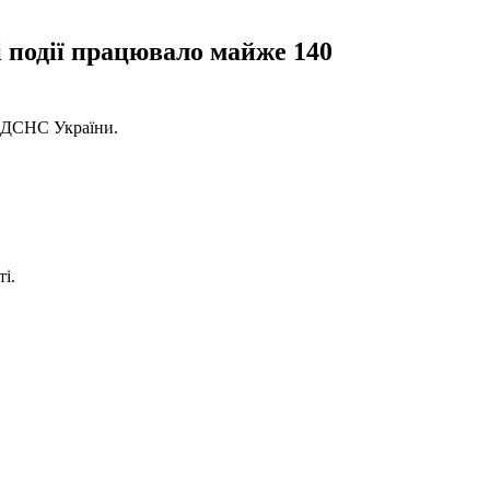
і події працювало майже 140
ДСНС України.
і.