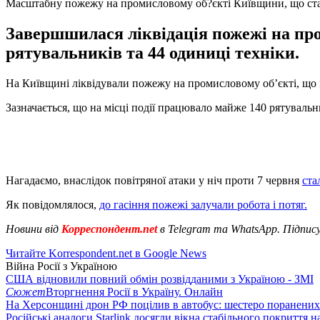
Масштабну пожежу на промисловому об?єкті Київщини, що стала
Завершшилася ліквідація пожежі на про
рятувальників та 44 одиниці техніки.
На Київщині ліквідували пожежу на промисловому обʼєкті, що 
Зазначається, що на місці події працювало майже 140 рятувальн
Нагадаємо, внаслідок повітряної атаки у ніч проти 7 червня
ста
Як повідомлялося,
до гасіння пожежі залучали робота і потяг.
Новини від
Корреспондент.net
в Telegram та WhatsApp. Підпис
Читайте Korrespondent.net в Google News
Війна Росії з Україною
США відновили повний обмін розвідданими з Україною - ЗМІ
Сюжет
Вторгнення Росії в Україну. Онлайн
На Херсонщині дрон РФ поцілив в автобус: шестеро поранених
Російські аналоги Starlink досягли вікна стабільного покриття 