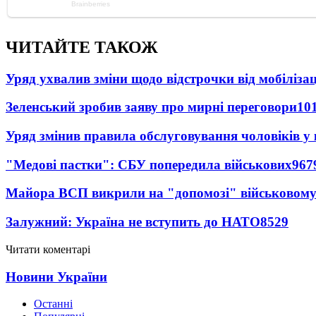
ЧИТАЙТЕ ТАКОЖ
Уряд ухвалив зміни щодо відстрочки від мобілізац
Зеленський зробив заяву про мирні переговори
10
Уряд змінив правила обслуговування чоловіків у
"Медові пастки": СБУ попередила військових
967
Майора ВСП викрили на "допомозі" військовому
Залужний: Україна не вступить до НАТО
8529
Читати коментарі
Новини України
Останні