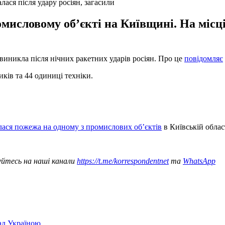
ся після удару росіян, загасили
мисловому обʼєкті на Київщині. На місц
виникла після нічних ракетних ударів росіян. Про це
повідомляє
иків та 44 одиниці техніки.
лася пожежа на одному з промислових обʼєктів
в Київській област
уйтесь на наші канали
https://t.me/korrespondentnet
та
WhatsApp
над Україною