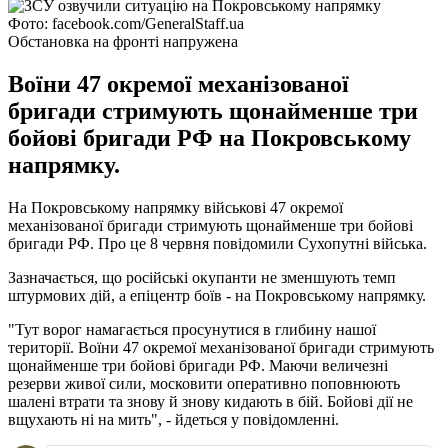
Фото: facebook.com/GeneralStaff.ua
Обстановка на фронті напружена
Воїни 47 окремої механізованої
бригади стримують щонайменше три
бойові бригади РФ на Покровському
напрямку.
На Покровському напрямку військові 47 окремої
механізованої бригади стримують щонайменше три бойові
бригади РФ. Про це 8 червня повідомили Сухопутні війська.
Зазначається, що російські окупанти не зменшують темп
штурмових дій, а епіцентр боїв - на Покровському напрямку.
"Тут ворог намагається просунутися в глибину нашої
території. Воїни 47 окремої механізованої бригади стримують
щонайменше три бойові бригади РФ. Маючи величезні
резерви живої сили, московити оперативно поповнюють
шалені втрати та знову й знову кидають в бій. Бойові дії не
вщухають ні на мить", - йдеться у повідомленні.