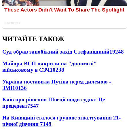
ЧИТАЙТЕ ТАКОЖ
Суд обрав запобіжний захід Стефанішиній
19248
Майора ВСП викрили на "допомозі"
військовому в СЗЧ
10238
Україна поставила Путіна перед дилемою -
ЗМІ
10136
Київ про рішення Швеції щодо судна: Це
прецедент
7547
На Київщині сталося групове зґвалтування 21-
річної дівчини
7149