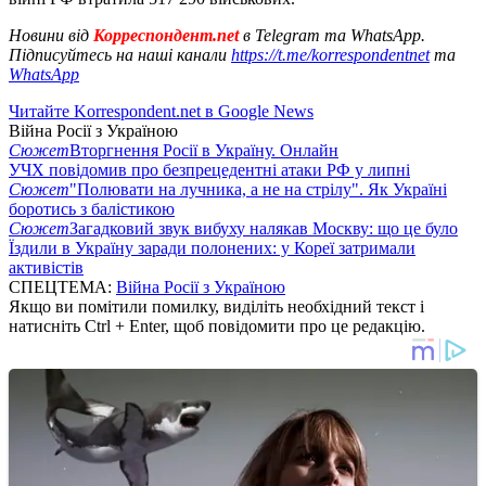
Новини від
Корреспондент.net
в Telegram та WhatsApp.
Підписуйтесь на наші канали
https://t.me/korrespondentnet
та
WhatsApp
Читайте Korrespondent.net в Google News
Війна Росії з Україною
Сюжет
Вторгнення Росії в Україну. Онлайн
УЧХ повідомив про безпрецедентні атаки РФ у липні
Сюжет
"Полювати на лучника, а не на стрілу". Як Україні
боротись з балістикою
Сюжет
Загадковий звук вибуху налякав Москву: що це було
Їздили в Україну заради полонених: у Кореї затримали
активістів
СПЕЦТЕМА:
Війна Росії з Україною
Якщо ви помітили помилку, виділіть необхідний текст і
натисніть Ctrl + Enter, щоб повідомити про це редакцію.