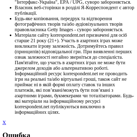
"Інтерфакс-Україна", EPA / UPG, суворо забороняється.
Власник веб-сторінки в розділі Я-Корреспондент є автор
публікації.
Будь-яке копіювання, передрук та відтворення
фотографічних творів та/або аудіовізуальних творів
правовласника Getty Images - суворо забороняється.
Матеріали сайту korrespondent.net призначені для осіб
старше 21 року (21+). Участь в азартних іграх може
викликати ігрову залежність. Дотримуйтесь правил
(принципів) відповідальної гри. При виявленні перших
ознак залежності негайно зверніться до спеціаліста.
Пам'ятайте, що участь в азартних іграх не може бути
джерелом доходів або альтернативою роботі.
Інформаційний ресурс korrespondent.net не проводить
ігри на реальні та/або віртуальні гроші, також сайт не
приймає ні в якій формі оплату ставок та інших
платежів, які пов’язані/можуть бути пов’язані з
азартними іграми, букмекерами чи тоталізаторами. Будь-
які матеріали на інформаційному ресурсі
korrespondent.net публікуються виключно в
інформаційних цілях.
X
Ошибка