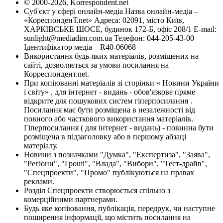
© 2000-2026, Korrespondent.net
Суб'єкт у сфері онлайн-медіа Назва онлайн-медіа –
«КореспонденТ.net» Адреса: 02091, місто Київ,
ХАРКІВСЬКЕ ШОСЕ, будинок 172-Б, офіс 208/1 E-mail:
sunlight@mediadim.com.ua
Телефон: 044-205-43-00
Ідентифікатор медіа – R40-06068
Використання будь-яких матеріалів, розміщених на
сайті, дозволяється за умови посилання на
Корреспондент.net.
При копіюванні матеріалів зі сторінки « Новини України
і світу» , для інтернет - видань - обов'язкове пряме
відкрите для пошукових систем гіперпосилання .
Посилання має бути розміщена в незалежності від
повного або часткового використання матеріалів.
Гіперпосилання ( для інтернет - видань) - повинна бути
розміщена в підзаголовку або в першому абзаці
матеріалу.
Новини з позначками "Думка", "Експертиза", "Заява",
"Регіони", "Гроші", "Влада", "Вибори", "Тест-драйв",
"Спецпроекти", "Промо" публікуються на правах
реклами.
Розділ Спецпроекти створюється спільно з
комерційними партнерами.
Будь яке копіювання, публікація, передрук, чи наступне
поширення інформації, що містить посилання на