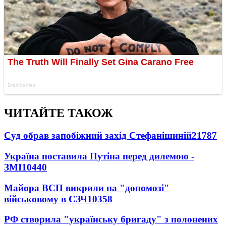
ЧИТАЙТЕ ТАКОЖ
Суд обрав запобіжний захід Стефанішиній
21787
Україна поставила Путіна перед дилемою -
ЗМІ
10440
Майора ВСП викрили на "допомозі"
військовому в СЗЧ
10358
РФ створила "українську бригаду" з полонених