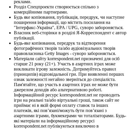
реклами.
Розділ Спецпроекти створюється спільно з
комерційними партнерами.
Будь яке копіювання, публікація, передрук, чи наступне
поширення інформації, що містить посилання на
"Інтерфакс-Україна", EPA / UPG, суворо забороняється.
Власник веб-сторінки в розділі Я-Корреспондент є автор
публікації.
Будь-яке копіювання, передрук та відтворення
фотографічних творів та/або аудіовізуальних творів
правовласника Getty Images - суворо забороняється.
Матеріали сайту korrespondent.net призначені для осіб
старше 21 року (21+). Участь в азартних іграх може
викликати ігрову залежність. Дотримуйтесь правил
(принципів) відповідальної гри. При виявленні перших
ознак залежності негайно зверніться до спеціаліста.
Пам'ятайте, що участь в азартних іграх не може бути
джерелом доходів або альтернативою роботі.
Інформаційний ресурс korrespondent.net не проводить
ігри на реальні та/або віртуальні гроші, також сайт не
приймає ні в якій формі оплату ставок та інших
платежів, які пов’язані/можуть бути пов’язані з
азартними іграми, букмекерами чи тоталізаторами. Будь-
які матеріали на інформаційному ресурсі
korrespondent.net публікуються виключно в