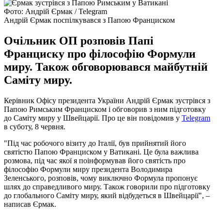
Фото: Андрій Єрмак / Telegram
Андрій Єрмак поспілкувався з Папою Франциском
Очільник ОП розповів Папі
Франциску про філософію Формули
миру. Також обговорювався майбутній
Саміту миру.
Керівник Офісу президента України Андрій Єрмак зустрівся з
Папою Римським Франциском і обговорив з ним підготовку
до Саміту миру у Швейцарії. Про це він повідомив у
Telegram
в суботу, 8 червня.
"Під час робочого візиту до Італії, був прийнятий його
святістю Папою Франциском у Ватикані. Це була важлива
розмова, під час якої я поінформував його святість про
філософію Формули миру президента Володимира
Зеленського, розповів, чому виключно Формула пропонує
шлях до справедливого миру. Також говорили про підготовку
до глобального Саміту миру, який відбудеться в Швейцарії", –
написав Єрмак.