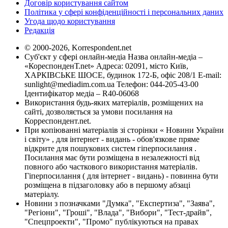
Договір користування сайтом
Політика у сфері конфіденційності і персональних даних
Угода щодо користування
Редакція
© 2000-2026, Korrespondent.net
Суб'єкт у сфері онлайн-медіа Назва онлайн-медіа –
«КореспонденТ.net» Адреса: 02091, місто Київ,
ХАРКІВСЬКЕ ШОСЕ, будинок 172-Б, офіс 208/1 E-mail:
sunlight@mediadim.com.ua
Телефон: 044-205-43-00
Ідентифікатор медіа – R40-06068
Використання будь-яких матеріалів, розміщених на
сайті, дозволяється за умови посилання на
Корреспондент.net.
При копіюванні матеріалів зі сторінки « Новини України
і світу» , для інтернет - видань - обов'язкове пряме
відкрите для пошукових систем гіперпосилання .
Посилання має бути розміщена в незалежності від
повного або часткового використання матеріалів.
Гіперпосилання ( для інтернет - видань) - повинна бути
розміщена в підзаголовку або в першому абзаці
матеріалу.
Новини з позначками "Думка", "Експертиза", "Заява",
"Регіони", "Гроші", "Влада", "Вибори", "Тест-драйв",
"Спецпроекти", "Промо" публікуються на правах