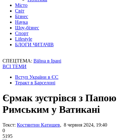
Місто
Світ
Бізнес
Наука
Шоу-бізнес
Спорт
Lifestyle
БЛОГИ ЧИТАЧІВ
СПЕЦТЕМА:
Війна в Ірані
ВСІ ТЕМИ
Вступ України в ЄС
Теракт в Барселоні
Єрмак зустрівся з Папою
Римським у Ватикані
Текст:
Костянтин Катишев
, 8 червня 2024, 19:40
0
5195