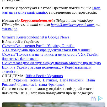
Пізніше у пресслужбі Святого Престолу пояснили, що
Папа
мав на увазі не капітуляцію
, а повернення до переговорів.
Новини від
Корреспондент.net
в Telegram та WhatsApp.
Підписуйтесь на наші канали
https://t.me/korrespondentnet
та
WhatsApp
Читайте Korrespondent.net в Google News
Війна Росії з Україною
Сюжет
Вторгнення Росії в Україну. Онлайн
УЧХ повідомив про безпрецедентні атаки РФ у липні
Сюжет
"Полювати на лучника, а не на стрілу". Як Україні
боротись з балістикою
Сюжет
Загадковий звук вибуху налякав Москву: що це було
Їздили в Україну заради полонених: у Кореї затримали
активістів
СПЕЦТЕМА:
Війна Росії з Україною
ТЕГИ:
Украина
,
война
,
Ватикан
,
Папа Римский
,
Папа
Римский Франциск I
,
папа Франциск
Якщо ви помітили помилку, виділіть необхідний текст і
натисніть Ctrl + Enter, щоб повідомити про це редакцію.