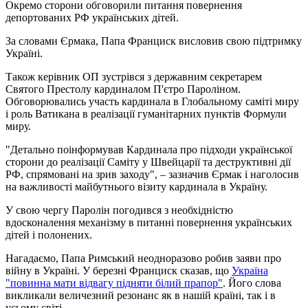
Окремо сторони обговорили питання повернення
депортованих РФ українських дітей.
За словами Єрмака, Папа Франциск висловив свою підтримку
Україні.
Також керівник ОП зустрівся з державним секретарем
Святого Престолу кардиналом П'єтро Пароліном.
Обговорювались участь кардинала в Глобальному саміті миру
і роль Ватикана в реалізації гуманітарних пунктів Формули
миру.
"Детально поінформував Кардинала про підходи української
сторони до реалізації Саміту у Швейцарії та деструктивні дії
РФ, спрямовані на зрив заходу", – зазначив Єрмак і наголосив
на важливості майбутнього візиту кардинала в Україну.
У свою чергу Паролін погодився з необхідністю
вдосконалення механізму в питанні повернення українських
дітей і полонених.
Нагадаємо, Папа Римський неодноразово робив заяви про
війну в Україні. У березні Франциск сказав, що
Україна
"повинна мати відвагу підняти білий прапор"
. Його слова
викликали величезний резонанс як в нашій країні, так і в
усьому світі.