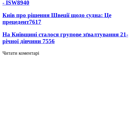
- ISW
8940
Київ про рішення Швеції щодо судна: Це
прецедент
7617
На Київщині сталося групове зґвалтування 21-
річної дівчини
7556
Читати коментарі