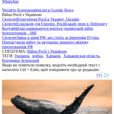
WhatsApp
Читайте Korrespondent.net в Google News
Війна Росії з Україною
Сюжет
Вторгнення Росії в Україну. Онлайн
Сюжет
Ескалація для Європи. Російський дрон в Лейпцигу
Колумбійські наркокартелі вчаться українській війні
безпілотників - ЗМІ
Сюжет
Зміни в армії РФ: що стоїть за рішенням Путіна
Пропагували війну та окупацію: викрито мережу
прихильників РФ
СПЕЦТЕМА:
Війна Росії з Україною
ТЕГИ:
Украина
,
война
,
Харьков
,
Харьковская область
,
Владимир Зеленский
Якщо ви помітили помилку, виділіть необхідний текст і
натисніть Ctrl + Enter, щоб повідомити про це редакцію.