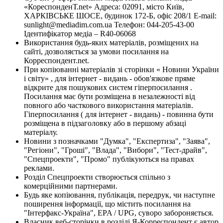
«КореспонденТ.net» Адреса: 02091, місто Київ,
ХАРКІВСЬКЕ ШОСЕ, будинок 172-Б, офіс 208/1 E-mail:
sunlight@mediadim.com.ua
Телефон: 044-205-43-00
Ідентифікатор медіа – R40-06068
Використання будь-яких матеріалів, розміщених на
сайті, дозволяється за умови посилання на
Корреспондент.net.
При копіюванні матеріалів зі сторінки « Новини України
і світу» , для інтернет - видань - обов'язкове пряме
відкрите для пошукових систем гіперпосилання .
Посилання має бути розміщена в незалежності від
повного або часткового використання матеріалів.
Гіперпосилання ( для інтернет - видань) - повинна бути
розміщена в підзаголовку або в першому абзаці
матеріалу.
Новини з позначками "Думка", "Експертиза", "Заява",
"Регіони", "Гроші", "Влада", "Вибори", "Тест-драйв",
"Спецпроекти", "Промо" публікуються на правах
реклами.
Розділ Спецпроекти створюється спільно з
комерційними партнерами.
Будь яке копіювання, публікація, передрук, чи наступне
поширення інформації, що містить посилання на
"Інтерфакс-Україна", EPA / UPG, суворо забороняється.
Власник веб-сторінки в розділі Я-Корреспондент є автор