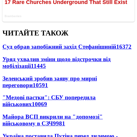
ЧИТАЙТЕ ТАКОЖ
Суд обрав запобіжний захід Стефанішиній
16372
Уряд ухвалив зміни щодо відстрочки від
мобілізації
11445
Зеленський зробив заяву про мирні
переговори
10591
"Медові пастки": СБУ попередила
військових
10069
Майора ВСП викрили на "допомозі"
військовому в СЗЧ
9981
Україна поставила Путіна перед дилемою -