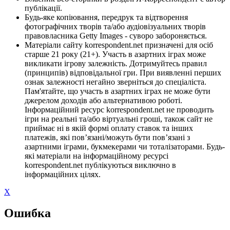
публікації.
Будь-яке копіювання, передрук та відтворення
фотографічних творів та/або аудіовізуальних творів
правовласника Getty Images - суворо забороняється.
Матеріали сайту korrespondent.net призначені для осіб
старше 21 року (21+). Участь в азартних іграх може
викликати ігрову залежність. Дотримуйтесь правил
(принципів) відповідальної гри. При виявленні перших
ознак залежності негайно зверніться до спеціаліста.
Пам'ятайте, що участь в азартних іграх не може бути
джерелом доходів або альтернативою роботі.
Інформаційний ресурс korrespondent.net не проводить
ігри на реальні та/або віртуальні гроші, також сайт не
приймає ні в якій формі оплату ставок та інших
платежів, які пов’язані/можуть бути пов’язані з
азартними іграми, букмекерами чи тоталізаторами. Будь-
які матеріали на інформаційному ресурсі
korrespondent.net публікуються виключно в
інформаційних цілях.
X
Ошибка