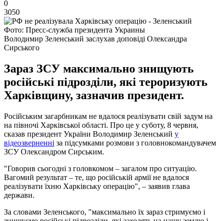
0
3050
Фото: Пресс-служба президента Украины
Володимир Зеленський заслухав доповіді Олександра
Сирського
Зараз ЗСУ максимально знищують
російські підрозділи, які тероризують
Харківщину, зазначив президент.
Російським загарбникам не вдалося реалізувати свій задум на
на півночі Харківської області. Про це у суботу, 8 червня,
сказав президент України Володимир Зеленський
у
відеозверненні
за підсумками розмови з головнокомандувачем
ЗСУ Олександром Сирським.
"Говорив сьогодні з головкомом – загалом про ситуацію.
Вагомий результат – те, що російській армії не вдалося
реалізувати їхню Харківську операцію", – заявив глава
держави.
За словами Зеленського, "максимально їх зараз стримуємо і
знищуємо російські підрозділи, які заходять на нашу землю і