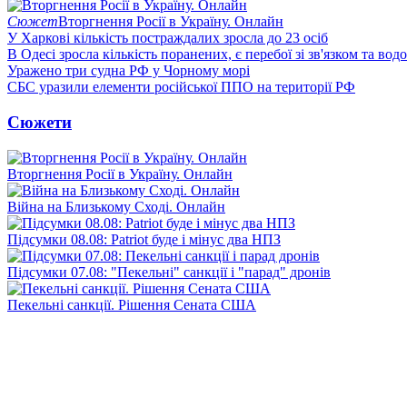
Сюжет
Вторгнення Росії в Україну. Онлайн
У Харкові кількість постраждалих зросла до 23 осіб
В Одесі зросла кількість поранених, є перебої зі зв'язком та вод
Уражено три судна РФ у Чорному морі
СБС уразили елементи російської ППО на території РФ
Сюжети
Вторгнення Росії в Україну. Онлайн
Війна на Близькому Сході. Онлайн
Підсумки 08.08: Patriot буде і мінус два НПЗ
Підсумки 07.08: "Пекельні" санкції і "парад" дронів
Пекельні санкції. Рішення Сената США