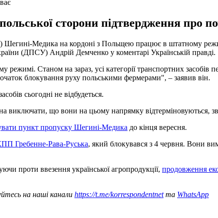
ває
 польської сторони підтвердження про п
 Шегині-Медика на кордоні з Польщею працює в штатному режимі
раїни (ДПСУ) Андрій Демченко у коментарі Українській правді.
режимі. Станом на зараз, усі категорії транспортних засобів п
очаток блокування руху польськими фермерами", – заявив він.
собів сьогодні не відбудеться.
 можна виключати, що вони на цьому напрямку відтерміновуються, 
увати пункт пропуску Шегині-Медика
до кінця вересня.
КПП Гребенне-Рава-Руська
, який блокувався з 4 червня. Вони в
уючи проти ввезення української агропродукції,
продовження еко
уйтесь на наші канали
https://t.me/korrespondentnet
та
WhatsApp