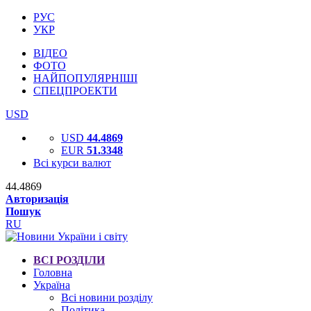
РУС
УКР
ВІДЕО
ФОТО
НАЙПОПУЛЯРНІШІ
СПЕЦПРОЕКТИ
USD
USD
44.4869
EUR
51.3348
Всі курси валют
44.4869
Авторизація
Пошук
RU
ВСІ РОЗДІЛИ
Головна
Україна
Всі новини розділу
Політика