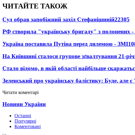
ЧИТАЙТЕ ТАКОЖ
Суд обрав запобіжний захід Стефанішиній
22305
РФ створила "українську бригаду" з полонених -
Україна поставила Путіна перед дилемою - ЗМІ
10
На Київщині сталося групове зґвалтування 21-річ
Стало відомо, в якій області найбільше скаржать
Зеленський про українську балістику: Буде, але є
Читати коментарі
Новини України
Останні
Популярні
Коментовані