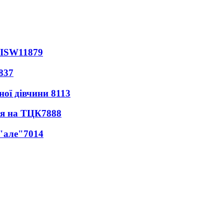
 ISW
11879
837
ної дівчини
8113
ся на ТЦК
7888
 "але"
7014