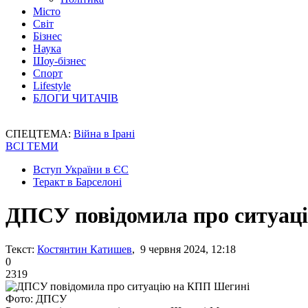
Місто
Світ
Бізнес
Наука
Шоу-бізнес
Спорт
Lifestyle
БЛОГИ ЧИТАЧІВ
СПЕЦТЕМА:
Війна в Ірані
ВСІ ТЕМИ
Вступ України в ЄС
Теракт в Барселоні
ДПСУ повідомила про ситуац
Текст:
Костянтин Катишев
, 9 червня 2024, 12:18
0
2319
Фото: ДПСУ