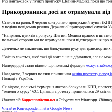
Рух вантажівок у пункті пропуску Шегині-Медика поки що три
Прикордонники досі не отримували від
Станом на ранок 9 червня контрольно-пропускний пункт (КПП)
у неділю повідомив речник Державної прикордонної служби Ук
"Напрямок пунктів пропуску Шегині-Медика працює в штатному 
польської сторони ми не отримували поки підтвердження про п
Демченко не виключив, що блокування руху для транспортних за
"Звісно хочеться, щоб такі дії взагалі не відбувалися, але не
Напередодні стало відомо, що польські фермери
можуть заблок
Нагадаємо, 7 червня поляки припинили
акцію протесту перед 
Польщі з України.
Як відомо, польські фермери з лютого блокували КПП, протест
"зеленого курсу" ЄС. Ця акція протесту припиналася 29 квітня.
Новини від
Корреспондент.net
в Telegram та WhatsApp. Підпис
Читайте Korrespondent.net в Google News