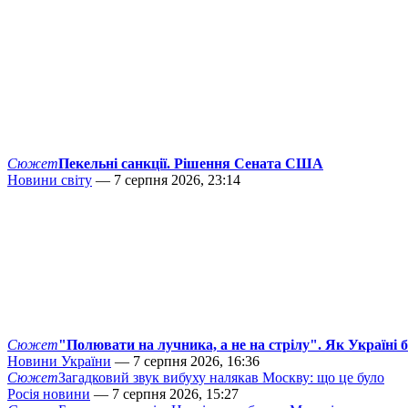
Сюжет
Пекельні санкції. Рішення Сената США
Новини світу
— 7 серпня 2026, 23:14
Сюжет
"Полювати на лучника, а не на стрілу". Як Україні 
Новини України
— 7 серпня 2026, 16:36
Сюжет
Загадковий звук вибуху налякав Москву: що це було
Росія новини
— 7 серпня 2026, 15:27