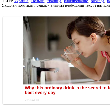
ТЕГИ:
Украина
,
Польша
,
граница
,
блокирование
,
блокада
,
п
Якщо ви помітили помилку, виділіть необхідний текст і натисніт