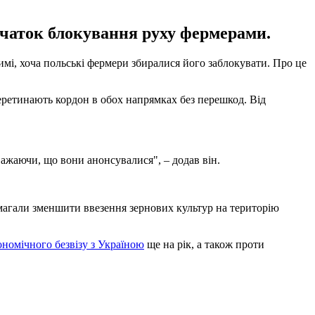
очаток блокування руху фермерами.
, хоча польські фермери збиралися його заблокувати. Про це
еретинають кордон в обох напрямках без перешкод. Від
зважаючи, що вони анонсувалися", – додав він.
имагали зменшити ввезення зернових культур на територію
номічного безвізу з Україною
ще на рік, а також проти