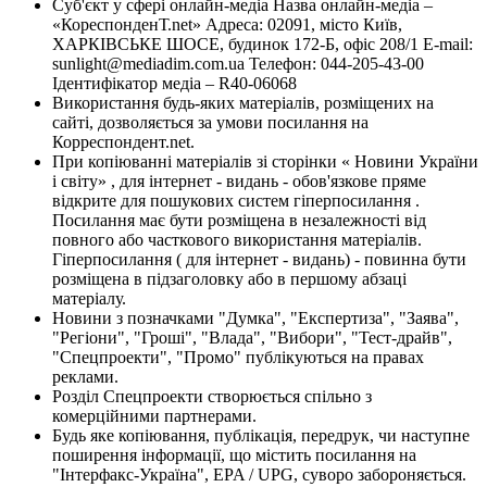
Суб'єкт у сфері онлайн-медіа Назва онлайн-медіа –
«КореспонденТ.net» Адреса: 02091, місто Київ,
ХАРКІВСЬКЕ ШОСЕ, будинок 172-Б, офіс 208/1 E-mail:
sunlight@mediadim.com.ua
Телефон: 044-205-43-00
Ідентифікатор медіа – R40-06068
Використання будь-яких матеріалів, розміщених на
сайті, дозволяється за умови посилання на
Корреспондент.net.
При копіюванні матеріалів зі сторінки « Новини України
і світу» , для інтернет - видань - обов'язкове пряме
відкрите для пошукових систем гіперпосилання .
Посилання має бути розміщена в незалежності від
повного або часткового використання матеріалів.
Гіперпосилання ( для інтернет - видань) - повинна бути
розміщена в підзаголовку або в першому абзаці
матеріалу.
Новини з позначками "Думка", "Експертиза", "Заява",
"Регіони", "Гроші", "Влада", "Вибори", "Тест-драйв",
"Спецпроекти", "Промо" публікуються на правах
реклами.
Розділ Спецпроекти створюється спільно з
комерційними партнерами.
Будь яке копіювання, публікація, передрук, чи наступне
поширення інформації, що містить посилання на
"Інтерфакс-Україна", EPA / UPG, суворо забороняється.