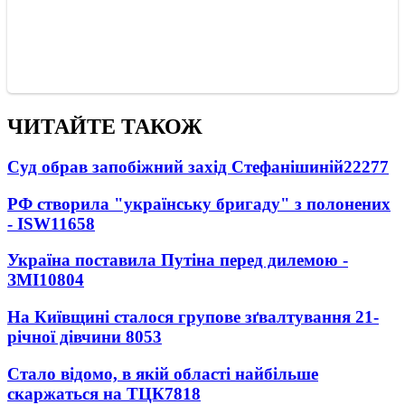
ЧИТАЙТЕ ТАКОЖ
Суд обрав запобіжний захід Стефанішиній
22277
РФ створила "українську бригаду" з полонених
- ISW
11658
Україна поставила Путіна перед дилемою -
ЗМІ
10804
На Київщині сталося групове зґвалтування 21-
річної дівчини
8053
Стало відомо, в якій області найбільше
скаржаться на ТЦК
7818