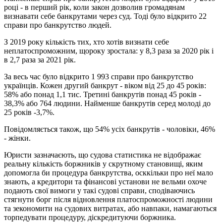
році - в перший рік, коли закон дозволив громадянам
визнавати себе банкрутами через суд. Тоді було відкрито 22
справи про банкрутство людей.
З 2019 року кількість тих, хто хотів визнати себе
неплатоспроможним, щороку зростала: у 8,3 раза за 2020 рік і
в 2,7 раза за 2021 рік.
За весь час було відкрито 1 993 справи про банкрутство
українців. Кожен другий банкрут - віком від 25 до 45 років:
58% або понад 1,1 тис. Третині банкрутів понад 45 років -
38,3% або 764 людини. Найменше банкрутів серед молоді до
25 років -3,7%.
Повідомляється також, що 54% усіх банкрутів - чоловіки, 46%
- жінки.
Юристи зазначаєють, що судова статистика не відображає
реальну кількість боржників у скрутному становищі, яким
допомогла би процедура банкрутства, осккільки про неї мало
знають, а кредитори та фінансові установи не вельми охоче
подають свої вимоги у такі судові справи, сподіваючись
стягнути борг після відновлення платоспроможності людини
та зекономити на судових витратах, або навпаки, намагаються
торпедувати процедуру, діскредитуючи боржника.