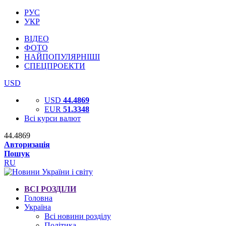
РУС
УКР
ВІДЕО
ФОТО
НАЙПОПУЛЯРНІШІ
СПЕЦПРОЕКТИ
USD
USD
44.4869
EUR
51.3348
Всі курси валют
44.4869
Авторизація
Пошук
RU
ВСІ РОЗДІЛИ
Головна
Україна
Всі новини розділу
Політика