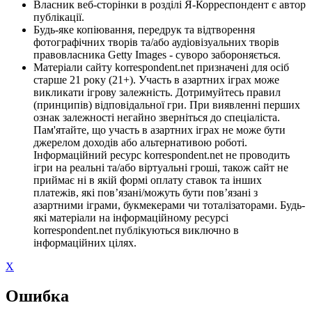
Власник веб-сторінки в розділі Я-Корреспондент є автор
публікації.
Будь-яке копіювання, передрук та відтворення
фотографічних творів та/або аудіовізуальних творів
правовласника Getty Images - суворо забороняється.
Матеріали сайту korrespondent.net призначені для осіб
старше 21 року (21+). Участь в азартних іграх може
викликати ігрову залежність. Дотримуйтесь правил
(принципів) відповідальної гри. При виявленні перших
ознак залежності негайно зверніться до спеціаліста.
Пам'ятайте, що участь в азартних іграх не може бути
джерелом доходів або альтернативою роботі.
Інформаційний ресурс korrespondent.net не проводить
ігри на реальні та/або віртуальні гроші, також сайт не
приймає ні в якій формі оплату ставок та інших
платежів, які пов’язані/можуть бути пов’язані з
азартними іграми, букмекерами чи тоталізаторами. Будь-
які матеріали на інформаційному ресурсі
korrespondent.net публікуються виключно в
інформаційних цілях.
X
Ошибка