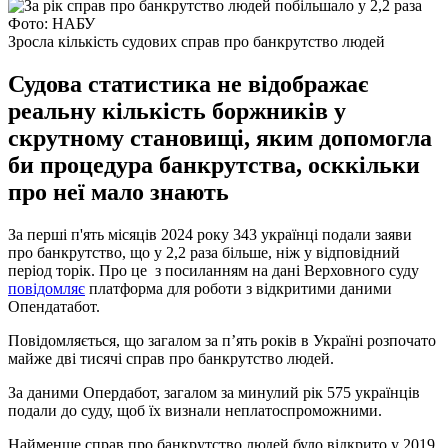
Фото: НАБУ
Зросла кількість судових справ про банкрутство людей
Судова статистика не відображає
реальну кількість боржників у
скрутному становищі, яким допомогла
би процедура банкрутства, осккільки
про неї мало знають
За перші п'ять місяців 2024 року 343 українці подали заяви
про банкрутство, що у 2,2 раза більше, ніж у відповідний
період торік. Про це з посиланням на дані Верховного суду
повідомляє
платформа для роботи з відкритими даними
Опендатабот.
Повідомляється, що загалом за п’ять років в Україні розпочато
майже дві тисячі справ про банкрутство людей.
За даними Опердабот, загалом за минулий рік 575 українців
подали до суду, щоб їх визнали неплатоспроможними.
Найменше справ про банкрутство людей було відкрито у 2019