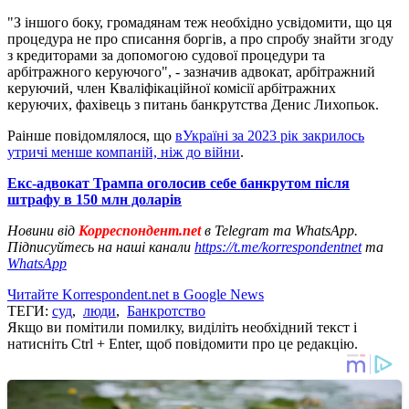
"З іншого боку, громадянам теж необхідно усвідомити, що ця
процедура не про списання боргів, а про спробу знайти згоду
з кредиторами за допомогою судової процедури та
арбітражного керуючого", - зазначив адвокат, арбітражний
керуючий, член Кваліфікаційної комісії арбітражних
керуючих, фахівець з питань банкрутства Денис Лихопьок.
Раінше повідомлялося, що
вУкраїні за 2023 рік закрилось
утричі менше компаній, ніж до війни
.
Екс-адвокат Трампа оголосив себе банкрутом після
штрафу в 150 млн доларів
Новини від
Корреспондент.net
в Telegram та WhatsApp.
Підписуйтесь на наші канали
https://t.me/korrespondentnet
та
WhatsApp
Читайте Korrespondent.net в Google News
ТЕГИ:
суд
,
люди
,
Банкротство
Якщо ви помітили помилку, виділіть необхідний текст і
натисніть Ctrl + Enter, щоб повідомити про це редакцію.