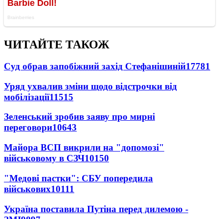
ЧИТАЙТЕ ТАКОЖ
Суд обрав запобіжний захід Стефанішиній
17781
Уряд ухвалив зміни щодо відстрочки від
мобілізації
11515
Зеленський зробив заяву про мирні
переговори
10643
Майора ВСП викрили на "допомозі"
військовому в СЗЧ
10150
"Медові пастки": СБУ попередила
військових
10111
Україна поставила Путіна перед дилемою -