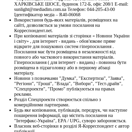
ХАРКІВСЬКЕ ШОСЕ, будинок 172-Б, офіс 208/1 E-mail:
sunlight@mediadim.com.ua
Телефон: 044-205-43-00
Ідентифікатор медіа – R40-06068
Використання будь-яких матеріалів, розміщених на
сайті, дозволяється за умови посилання на
Корреспондент.net.
При копіюванні матеріалів зі сторінки « Новини України
і світу» , для інтернет - видань - обов'язкове пряме
відкрите для пошукових систем гіперпосилання .
Посилання має бути розміщена в незалежності від
повного або часткового використання матеріалів.
Гіперпосилання ( для інтернет - видань) - повинна бути
розміщена в підзаголовку або в першому абзаці
матеріалу.
Новини з позначками "Думка", "Експертиза", "Заява",
"Регіони", "Гроші", "Влада", "Вибори", "Тест-драйв",
"Спецпроекти", "Промо" публікуються на правах
реклами.
Розділ Спецпроекти створюється спільно з
комерційними партнерами.
Будь яке копіювання, публікація, передрук, чи наступне
поширення інформації, що містить посилання на
"Інтерфакс-Україна", EPA / UPG, суворо забороняється.
Власник веб-сторінки в розділі Я-Корреспондент є автор
публікації.