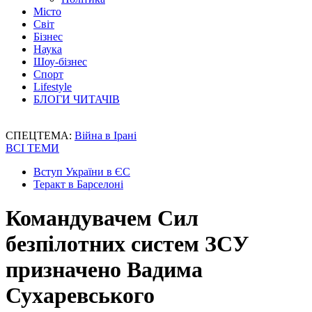
Місто
Світ
Бізнес
Наука
Шоу-бізнес
Спорт
Lifestyle
БЛОГИ ЧИТАЧІВ
СПЕЦТЕМА:
Війна в Ірані
ВСІ ТЕМИ
Вступ України в ЄС
Теракт в Барселоні
Командувачем Сил
безпілотних систем ЗСУ
призначено Вадима
Сухаревського