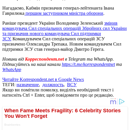
Нагадаємо, Кабмін призначив генерал-лейтенанта Івана
Гаврилюка
першим заступником міністра оборони
.
Раніше президент України Володимир Зеленський
змінив
командувача Сил спеціальних операцій Збройних сил України
та призначив нового командувача Сил підтримки
ЗСУ.
Командувачем Сил спеціальних операцій ЗСУ
призначено Олександра Трепака. Новим командувачем Сил
підтримки ЗСУ став генерал-майор Дмитро Герега.
Новини від
Корреспондент.net
в Telegram та WhatsApp.
Підписуйтесь на наші канали
https://t.me/korrespondentnet
та
WhatsApp
Читайте Korrespondent.net в Google News
ТЕГИ:
назначение
,
должность
,
ВСУ
Якщо ви помітили помилку, виділіть необхідний текст і
натисніть Ctrl + Enter, щоб повідомити про це редакцію.