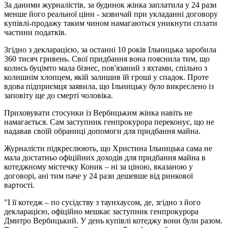
За даними журналістів, за будинок жінка заплатила у 24 рази
менше його реальної ціни - зазвичай при укладанні договору
купівлі-продажу таким чином намагаються уникнути сплати
частини податків.
Згідно з декларацією, за останні 10 років Ільницька заробила
360 тисяч гривень. Свої придбання вона пояснила тим, що
колись буцімто мала бізнес, пов'язаний з яхтами, спільно з
колишнім хлопцем, якій залишив їй гроші у спадок. Проте
вдова підприємця заявила, що Ільницьку було викреслено із
заповіту ще до смерті чоловіка.
Приховувати стосунки із Вербицьким жінка навіть не
намагається. Сам заступник генпрокурора переконує, що не
надавав своїй обраниці допомоги для придбання майна.
Журналісти підкреслюють, що Христина Ільницька сама не
мала достатньо офіційних доходів для придбання майна в
котеджному містечку Коник – ні за ціною, вказаною у
договорі, ані тим паче у 24 рази дешевше від ринкової
вартості.
"І її котедж – по сусідству з таунхаусом, де, згідно з його
декларацією, офіційно мешкає заступник генпрокурора
Дмитро Вербицький. У день купівлі котеджу вони були разом.