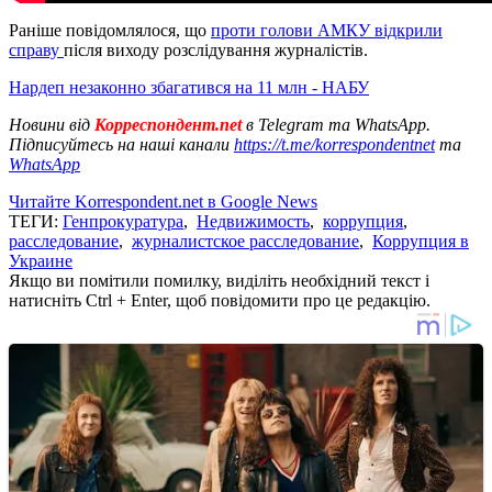
Раніше повідомлялося, що
проти голови АМКУ відкрили
справу
після виходу розслідування журналістів.
Нардеп незаконно збагатився на 11 млн - НАБУ
Новини від
Корреспондент.net
в Telegram та WhatsApp.
Підписуйтесь на наші канали
https://t.me/korrespondentnet
та
WhatsApp
Читайте Korrespondent.net в Google News
ТЕГИ:
Генпрокуратура
,
Недвижимость
,
коррупция
,
расследование
,
журналистское расследование
,
Коррупция в
Украине
Якщо ви помітили помилку, виділіть необхідний текст і
натисніть Ctrl + Enter, щоб повідомити про це редакцію.