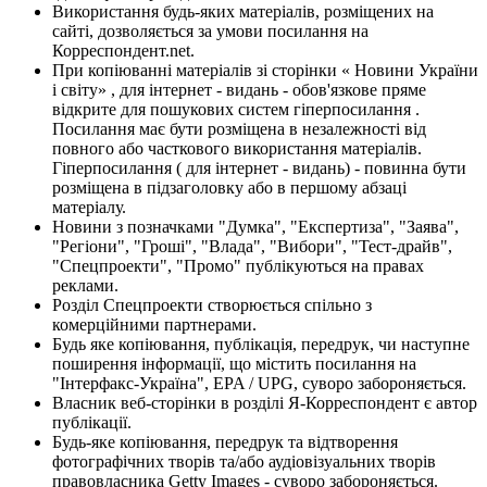
Використання будь-яких матеріалів, розміщених на
сайті, дозволяється за умови посилання на
Корреспондент.net.
При копіюванні матеріалів зі сторінки « Новини України
і світу» , для інтернет - видань - обов'язкове пряме
відкрите для пошукових систем гіперпосилання .
Посилання має бути розміщена в незалежності від
повного або часткового використання матеріалів.
Гіперпосилання ( для інтернет - видань) - повинна бути
розміщена в підзаголовку або в першому абзаці
матеріалу.
Новини з позначками "Думка", "Експертиза", "Заява",
"Регіони", "Гроші", "Влада", "Вибори", "Тест-драйв",
"Спецпроекти", "Промо" публікуються на правах
реклами.
Розділ Спецпроекти створюється спільно з
комерційними партнерами.
Будь яке копіювання, публікація, передрук, чи наступне
поширення інформації, що містить посилання на
"Інтерфакс-Україна", EPA / UPG, суворо забороняється.
Власник веб-сторінки в розділі Я-Корреспондент є автор
публікації.
Будь-яке копіювання, передрук та відтворення
фотографічних творів та/або аудіовізуальних творів
правовласника Getty Images - суворо забороняється.