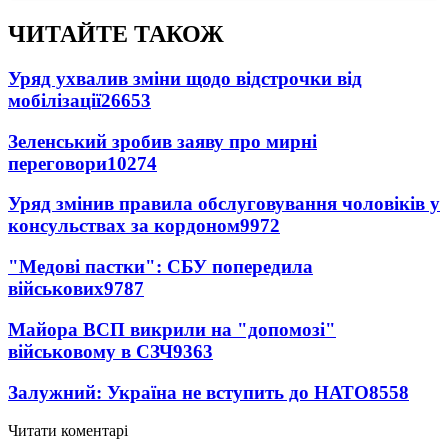
ЧИТАЙТЕ ТАКОЖ
Уряд ухвалив зміни щодо відстрочки від
мобілізації
26653
Зеленський зробив заяву про мирні
переговори
10274
Уряд змінив правила обслуговування чоловіків у
консульствах за кордоном
9972
"Медові пастки": СБУ попередила
військових
9787
Майора ВСП викрили на "допомозі"
військовому в СЗЧ
9363
Залужний: Україна не вступить до НАТО
8558
Читати коментарі