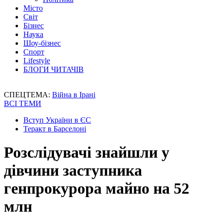
Місто
Світ
Бізнес
Наука
Шоу-бізнес
Спорт
Lifestyle
БЛОГИ ЧИТАЧІВ
СПЕЦТЕМА:
Війна в Ірані
ВСІ ТЕМИ
Вступ України в ЄС
Теракт в Барселоні
Розслідувачі знайшли у
дівчини заступника
генпрокурора майно на 52
млн