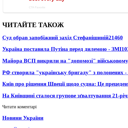
ЧИТАЙТЕ ТАКОЖ
Суд обрав запобіжний захід Стефанішиній
21460
Україна поставила Путіна перед дилемою - ЗМІ
10
Майора ВСП викрили на "допомозі" військовому
РФ створила "українську бригаду" з полонених -
Київ про рішення Швеції щодо судна: Це прецеден
На Київщині сталося групове зґвалтування 21-річ
Читати коментарі
Новини України