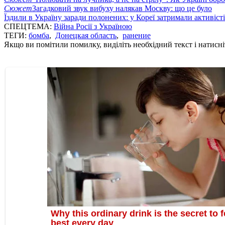
Сюжет
Загадковий звук вибуху налякав Москву: що це було
Їздили в Україну заради полонених: у Кореї затримали активіст
СПЕЦТЕМА:
Війна Росії з Україною
ТЕГИ:
бомба
,
Донецкая область
,
ранение
Якщо ви помітили помилку, виділіть необхідний текст і натисніт