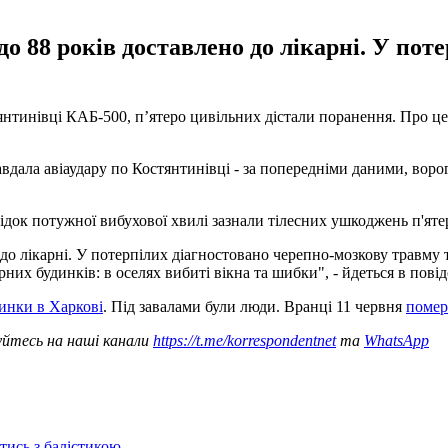
 до 88 років доставлено до лікарні. У по
нтинівці КАБ-500, п’ятеро цивільних дістали поранення. Про це 
завдала авіаудару по Костянтинівці - за попередніми даними, во
ідок потужної вибухової хвилі зазнали тілесних ушкоджень п'яте
о до лікарні. У потерпілих діагностовано черепно-мозкову травму 
 будинків: в оселях вибиті вікна та шибки", - йдеться в повід
инки в Харкові
. Під завалами були люди. Вранці 11 червня
помер 
уйтесь на наші канали
https://t.me/korrespondentnet
та
WhatsApp
отись з балістикою