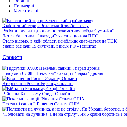
Останні
Популярні
Коментовані
Балістичний терор: Зеленський зробив заяву
Росіяни влучили дроном по локомотиву поїзда Суми-Київ
Летіла балістика і "шахеди": як спрацювала ППО
Стало відомо, в якій області найбільше скаржаться на ТЦК
Ударів зазнали 15 скупчень військ РФ - Генштаб
Сюжети
Підсумки 07.08: "Пекельні" санкції і "парад" дронів
Вторгнення Росії в Україну. Онлайн
Війна на Близькому Сході. Онлайн
Пекельні санкції. Рішення Сената США
"Полювати на лучника, а не на стрілу". Як Україні боротись з 