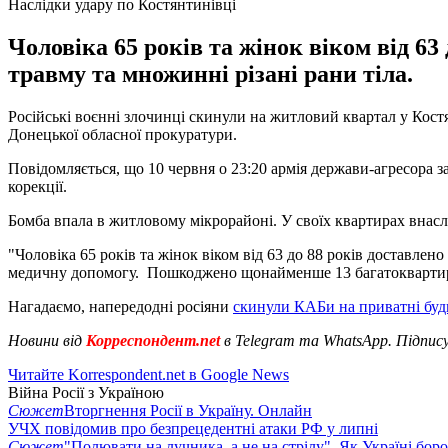
Наслідки удару по Костянтинівці
Чоловіка 65 років та жінок віком від 63
травму та множинні різані рани тіла.
Російські воєнні злочинці скинули на житловий квартал у Костя
Донецької обласної прокуратури.
Повідомляється, що 10 червня о 23:20 армія держави-агресора 
корекції.
Бомба впала в житловому мікрорайоні. У своїх квартирах внасл
"Чоловіка 65 років та жінок віком від 63 до 88 років доставлен
медичну допомогу. Пошкоджено щонайменше 13 багатоквартирних
Нагадаємо, напередодні росіяни
скинули КАБи на приватні буд
Новини від
Корреспондент.net
в Telegram та WhatsApp. Підпис
Читайте Korrespondent.net в Google News
Війна Росії з Україною
Сюжет
Вторгнення Росії в Україну. Онлайн
УЧХ повідомив про безпрецедентні атаки РФ у липні
Сюжет
"Полювати на лучника, а не на стрілу". Як Україні бор