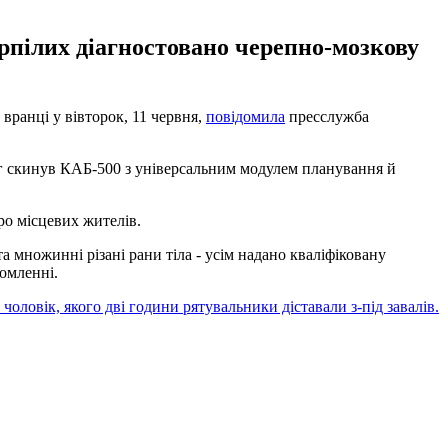
терпілих діагностовано черепно-мозкову
вранці у вівторок, 11 червня,
повідомила
пресслужба
рог скинув КАБ-500 з універсальним модулем планування й
ро місцевих жителів.
та множинні різані рани тіла - усім надано кваліфіковану
омленні.
чоловік, якого дві години рятувальники діставали з-під завалів.