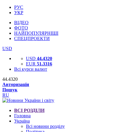
РУС
УКР
ВІДЕО
ФОТО
НАЙПОПУЛЯРНІШІ
СПЕЦПРОЕКТИ
USD
USD
44.4320
EUR
51.3316
Всі курси валют
44.4320
Авторизація
Пошук
RU
ВСІ РОЗДІЛИ
Головна
Україна
Всі новини розділу
Політика