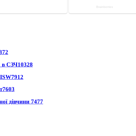
372
 в СЗЧ
10328
 ISW
7912
т
7603
ної дівчини
7477