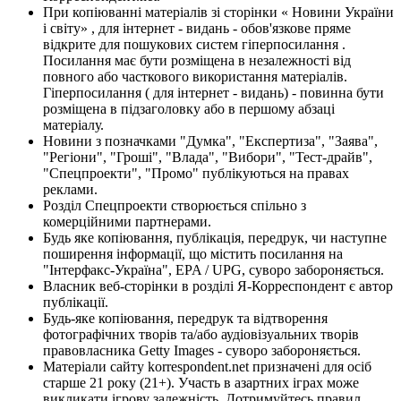
При копіюванні матеріалів зі сторінки « Новини України
і світу» , для інтернет - видань - обов'язкове пряме
відкрите для пошукових систем гіперпосилання .
Посилання має бути розміщена в незалежності від
повного або часткового використання матеріалів.
Гіперпосилання ( для інтернет - видань) - повинна бути
розміщена в підзаголовку або в першому абзаці
матеріалу.
Новини з позначками "Думка", "Експертиза", "Заява",
"Регіони", "Гроші", "Влада", "Вибори", "Тест-драйв",
"Спецпроекти", "Промо" публікуються на правах
реклами.
Розділ Спецпроекти створюється спільно з
комерційними партнерами.
Будь яке копіювання, публікація, передрук, чи наступне
поширення інформації, що містить посилання на
"Інтерфакс-Україна", EPA / UPG, суворо забороняється.
Власник веб-сторінки в розділі Я-Корреспондент є автор
публікації.
Будь-яке копіювання, передрук та відтворення
фотографічних творів та/або аудіовізуальних творів
правовласника Getty Images - суворо забороняється.
Матеріали сайту korrespondent.net призначені для осіб
старше 21 року (21+). Участь в азартних іграх може
викликати ігрову залежність. Дотримуйтесь правил