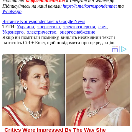
Новини від
Корреспондент.net
в Telegram та WhatsApp.
Підписуйтесь на наші канали
https://t.me/korrespondentnet
та
WhatsApp
Читайте Korrespondent.net в Google News
ТЕГИ:
Украина
,
энергетика
,
электроэнергия
,
свет
,
Укрэнерго
,
электричество
,
энергоснабжение
Якщо ви помітили помилку, виділіть необхідний текст і
натисніть Ctrl + Enter, щоб повідомити про це редакцію.