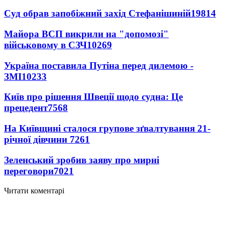
Суд обрав запобіжний захід Стефанішиній
19814
Майора ВСП викрили на "допомозі"
військовому в СЗЧ
10269
Україна поставила Путіна перед дилемою -
ЗМІ
10233
Київ про рішення Швеції щодо судна: Це
прецедент
7568
На Київщині сталося групове зґвалтування 21-
річної дівчини
7261
Зеленський зробив заяву про мирні
переговори
7021
Читати коментарі