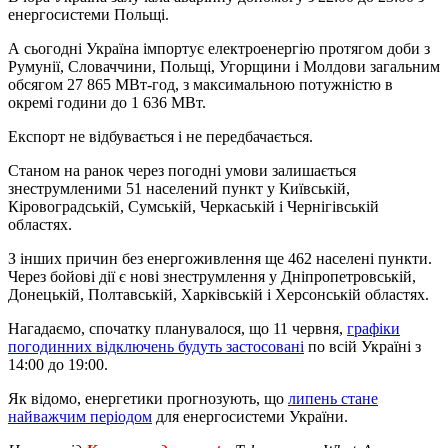
енергосистеми Польщі.
А сьогодні Україна імпортує електроенергію протягом доби з
Румунії, Словаччини, Польщі, Угорщини і Молдови загальним
обсягом 27 865 МВт-год, з максимальною потужністю в
окремі години до 1 636 МВт.
Експорт не відбувається і не передбачається.
Станом на ранок через погодні умови залишається
знеструмленими 51 населений пункт у Київській,
Кіровоградській, Сумській, Черкаській і Чернігівській
областях.
З інших причин без енергоживлення ще 462 населені пункти.
Через бойові дії є нові знеструмлення у Дніпропетровській,
Донецькій, Полтавській, Харківській і Херсонській областях.
Нагадаємо, спочатку планувалося, що 11 червня,
графіки
погодинних відключень будуть застосовані
по всій Україні з
14:00 до 19:00.
Як відомо, енергетики прогнозують, що
липень стане
найважчим періодом
для енергосистеми України.