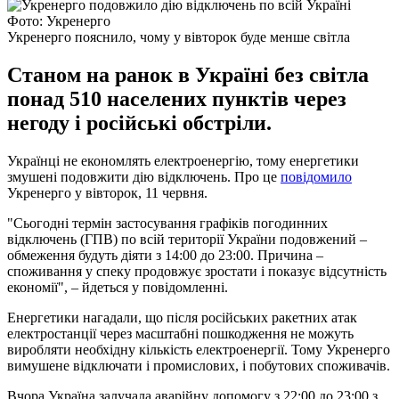
Фото: Укренерго
Укренерго пояснило, чому у вівторок буде менше світла
Станом на ранок в Україні без світла
понад 510 населених пунктів через
негоду і російські обстріли.
Українці не економлять електроенергію, тому енергетики
змушені подовжити дію відключень. Про це
повідомило
Укренерго у вівторок, 11 червня.
"Сьогодні термін застосування графіків погодинних
відключень (ГПВ) по всій території України подовжений –
обмеження будуть діяти з 14:00 до 23:00. Причина –
споживання у спеку продовжує зростати і показує відсутність
економії", – йдеться у повідомленні.
Енергетики нагадали, що після російських ракетних атак
електростанції через масштабні пошкодження не можуть
виробляти необхідну кількість електроенергії. Тому Укренерго
вимушене відключати і промислових, і побутових споживачів.
Вчора Україна залучала аварійну допомогу з 22:00 до 23:00 з