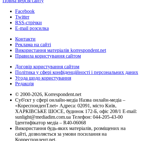
Повна версія сайту
Facebook
Twitter
RSS-стрічки
E-mail розсилка
Контакти
Реклама на сайті
Використання матеріалів korrespondent.net
Правила користування сайтом
Договір користування сайтом
Політика у сфері конфіденційності і персональних даних
Угода щодо користування
Редакція
© 2000-2026, Korrespondent.net
Суб'єкт у сфері онлайн-медіа Назва онлайн-медіа –
«КореспонденТ.net» Адреса: 02091, місто Київ,
ХАРКІВСЬКЕ ШОСЕ, будинок 172-Б, офіс 208/1 E-mail:
sunlight@mediadim.com.ua
Телефон: 044-205-43-00
Ідентифікатор медіа – R40-06068
Використання будь-яких матеріалів, розміщених на
сайті, дозволяється за умови посилання на
Корреспондент.net.