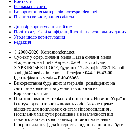
Контакти
Реклама на сайті
Використання матеріалів korrespondent.net
Правила користування сайтом
Договір користування сайтом
Політика у сфері конфіденційності і персональних даних
Угода щодо користування
Редакція
© 2000-2026, Korrespondent.net
Суб'єкт у сфері онлайн-медіа Назва онлайн-медіа –
«КореспонденТ.net» Адреса: 02091, місто Київ,
ХАРКІВСЬКЕ ШОСЕ, будинок 172-Б, офіс 208/1 E-mail:
sunlight@mediadim.com.ua
Телефон: 044-205-43-00
Ідентифікатор медіа – R40-06068
Використання будь-яких матеріалів, розміщених на
сайті, дозволяється за умови посилання на
Корреспондент.net.
При копіюванні матеріалів зі сторінки « Новини України
і світу» , для інтернет - видань - обов'язкове пряме
відкрите для пошукових систем гіперпосилання .
Посилання має бути розміщена в незалежності від
повного або часткового використання матеріалів.
Гіперпосилання ( для інтернет - видань) - повинна бути