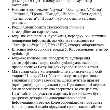
розміщена в підзаголовку або в першому абзаці
матеріалу.
Новини з позначками "Думка", "Експертиза", "Заява",
"Регіони", "Гроші", "Влада", "Вибори", "Тест-драйв",
"Спецпроекти", "Промо" публікуються на правах
реклами.
Розділ Спецпроекти створюється спільно з
комерційними партнерами.
Будь яке копіювання, публікація, передрук, чи наступне
поширення інформації, що містить посилання на
"Інтерфакс-Україна", EPA / UPG, суворо забороняється.
Власник веб-сторінки в розділі Я-Корреспондент є автор
публікації.
Будь-яке копіювання, передрук та відтворення
фотографічних творів та/або аудіовізуальних творів
правовласника Getty Images - суворо забороняється.
Матеріали сайту korrespondent.net призначені для осіб
старше 21 року (21+). Участь в азартних іграх може
викликати ігрову залежність. Дотримуйтесь правил
(принципів) відповідальної гри. При виявленні перших
ознак залежності негайно зверніться до спеціаліста.
Пам'ятайте, що участь в азартних іграх не може бути
джерелом доходів або альтернативою роботі.
Інформаційний ресурс korrespondent.net не проводить
ігри на реальні та/або віртуальні гроші, також сайт не