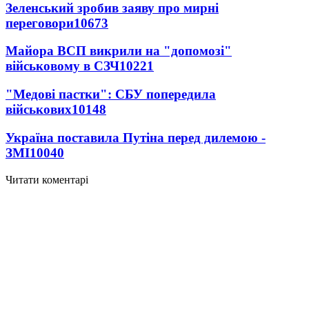
Зеленський зробив заяву про мирні
переговори
10673
Майора ВСП викрили на "допомозі"
військовому в СЗЧ
10221
"Медові пастки": СБУ попередила
військових
10148
Україна поставила Путіна перед дилемою -
ЗМІ
10040
Читати коментарі