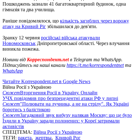
Пошкоджень зазнали 41 багатоквартирний будинок, одна
гімназія та два училища.
Раніше повідомлялося, що
кількість загиблих через ворожу
атаку на Кривий Ріг
збільшилася до дев'яти.
Зранку 12 червня
російські війська атакували
Новомосковськ
Дніпропетровської області. Через влучання
виникла пожежа.
Новини від
Корреспондент.net
в Telegram та WhatsApp.
Підписуйтесь на наші канали
https://t.me/korrespondentnet
та
WhatsApp
Читайте Korrespondent.net в Google News
Війна Росії з Україною
Сюжет
Вторгнення Росії в Україну. Онлайн
УЧХ повідомив про безпрецедентні атаки РФ у липні
Сюжет
"Полювати на лучника, а не на стрілу". Як Україні
боротись з балістикою
Сюжет
Загадковий звук вибуху налякав Москву: що це було
Їздили в Україну заради полонених: у Кореї затримали
активістів
СПЕЦТЕМА:
Війна Росії з Україною
ТЕГИ:
ракета
,
жертвы
,
Кривой Рог