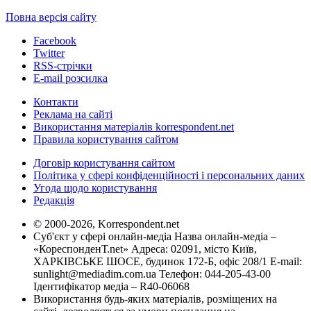
Повна версія сайту
Facebook
Twitter
RSS-стрічки
E-mail розсилка
Контакти
Реклама на сайті
Використання матеріалів korrespondent.net
Правила користування сайтом
Договір користування сайтом
Політика у сфері конфіденційності і персональних даних
Угода щодо користування
Редакція
© 2000-2026, Korrespondent.net
Суб'єкт у сфері онлайн-медіа Назва онлайн-медіа –
«КореспонденТ.net» Адреса: 02091, місто Київ,
ХАРКІВСЬКЕ ШОСЕ, будинок 172-Б, офіс 208/1 E-mail:
sunlight@mediadim.com.ua
Телефон: 044-205-43-00
Ідентифікатор медіа – R40-06068
Використання будь-яких матеріалів, розміщених на