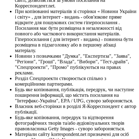
сайті, дозволяється за умови посилання на
Корреспондент.net.
При копіюванні матеріалів зі сторінки « Новини України
і світу» , для інтернет - видань - обов'язкове пряме
відкрите для пошукових систем гіперпосилання .
Посилання має бути розміщена в незалежності від
повного або часткового використання матеріалів.
Гіперпосилання ( для інтернет - видань) - повинна бути
розміщена в підзаголовку або в першому абзаці
матеріалу.
Новини з позначками "Думка", "Експертиза", "Заява",
"Регіони", "Гроші", "Влада", "Вибори", "Тест-драйв",
"Спецпроекти", "Промо" публікуються на правах
реклами.
Розділ Спецпроекти створюється спільно з
комерційними партнерами.
Будь яке копіювання, публікація, передрук, чи наступне
поширення інформації, що містить посилання на
"Інтерфакс-Україна", EPA / UPG, суворо забороняється.
Власник веб-сторінки в розділі Я-Корреспондент є автор
публікації.
Будь-яке копіювання, передрук та відтворення
фотографічних творів та/або аудіовізуальних творів
правовласника Getty Images - суворо забороняється.
Матеріали сайту korrespondent.net призначені для осіб