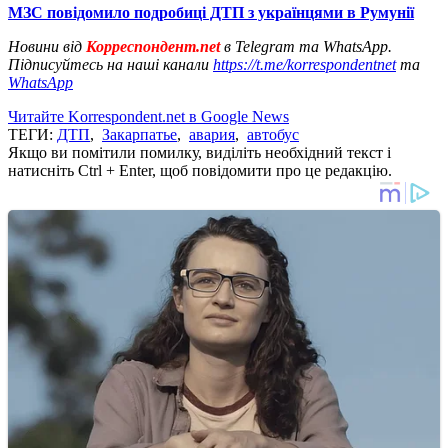
МЗС повідомило подробиці ДТП з українцями в Румунії
Новини від
Корреспондент.net
в Telegram та WhatsApp.
Підписуйтесь на наші канали
https://t.me/korrespondentnet
та
WhatsApp
Читайте Korrespondent.net в Google News
ТЕГИ:
ДТП
,
Закарпатье
,
авария
,
автобус
Якщо ви помітили помилку, виділіть необхідний текст і
натисніть Ctrl + Enter, щоб повідомити про це редакцію.