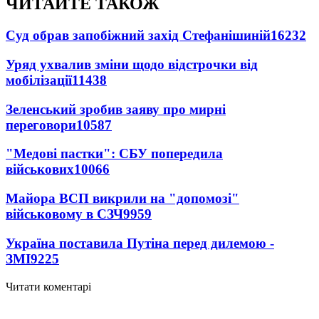
ЧИТАЙТЕ ТАКОЖ
Суд обрав запобіжний захід Стефанішиній
16232
Уряд ухвалив зміни щодо відстрочки від
мобілізації
11438
Зеленський зробив заяву про мирні
переговори
10587
"Медові пастки": СБУ попередила
військових
10066
Майора ВСП викрили на "допомозі"
військовому в СЗЧ
9959
Україна поставила Путіна перед дилемою -
ЗМІ
9225
Читати коментарі