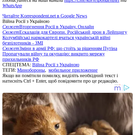
Підписуйтесь на наші канали
https://t.me/korrespondentnet
та
WhatsApp
Читайте Korrespondent.net в Google News
Війна Росії з Україною
Сюжет
Вторгнення Росії в Україну. Онлайн
Сюжет
Ескалація для Європи. Російський дрон в Лейпцигу
Колумбійські наркокартелі вчаться українській війні
безпілотників - ЗМІ
Сюжет
Зміни в армії РФ: що стоїть за рішенням Путіна
Пропагували війну та окупацію: викрито мережу
прихильників РФ
СПЕЦТЕМА:
Війна Росії з Україною
ТЕГИ:
Минобороны
,
мобильное приложение
Якщо ви помітили помилку, виділіть необхідний текст і
натисніть Ctrl + Enter, щоб повідомити про це редакцію.