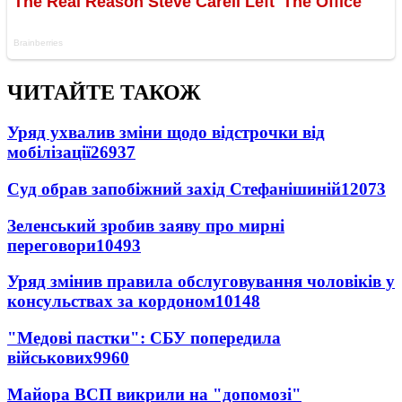
ЧИТАЙТЕ ТАКОЖ
Уряд ухвалив зміни щодо відстрочки від
мобілізації
26937
Суд обрав запобіжний захід Стефанішиній
12073
Зеленський зробив заяву про мирні
переговори
10493
Уряд змінив правила обслуговування чоловіків у
консульствах за кордоном
10148
"Медові пастки": СБУ попередила
військових
9960
Майора ВСП викрили на "допомозі"