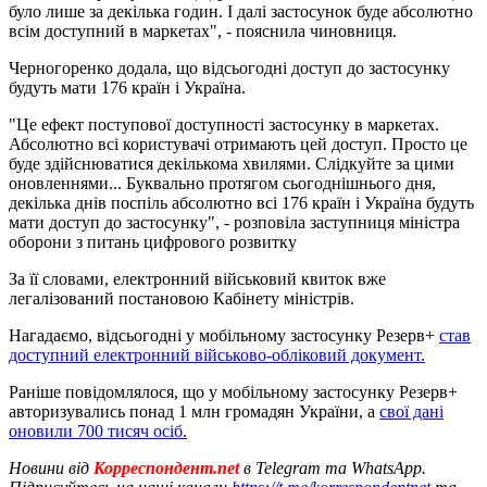
було лише за декілька годин. І далі застосунок буде абсолютно
всім доступний в маркетах", - пояснила чиновниця.
Черногоренко додала, що відсьогодні доступ до застосунку
будуть мати 176 країн і Україна.
"Це ефект поступової доступності застосунку в маркетах.
Абсолютно всі користувачі отримають цей доступ. Просто це
буде здійснюватися декількома хвилями. Слідкуйте за цими
оновленнями... Буквально протягом сьогоднішнього дня,
декілька днів поспіль абсолютно всі 176 країн і Україна будуть
мати доступ до застосунку", - розповіла заступниця міністра
оборони з питань цифрового розвитку
За її словами, електронний військовий квиток вже
легалізований постановою Кабінету міністрів.
Нагадаємо, відсьогодні у мобільному застосунку Резерв+
став
доступний електронний військово-обліковий документ.
Раніше повідомлялося, що у мобільному застосунку Резерв+
авторизувались понад 1 млн громадян України, а
свої дані
оновили 700 тисяч осіб.
Новини від
Корреспондент.net
в Telegram та WhatsApp.