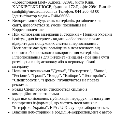
«КореспонденТ.net» Адреса: 02091, місто Київ,
ХАРКІВСЬКЕ ШОСЕ, будинок 172-Б, офіс 208/1 E-mail:
sunlight@mediadim.com.ua
Телефон: 044-205-43-00
Ідентифікатор медіа – R40-06068
Використання будь-яких матеріалів, розміщених на
сайті, дозволяється за умови посилання на
Корреспондент.net.
При копіюванні матеріалів зі сторінки « Новини України
і світу» , для інтернет - видань - обов'язкове пряме
відкрите для пошукових систем гіперпосилання .
Посилання має бути розміщена в незалежності від
повного або часткового використання матеріалів.
Гіперпосилання ( для інтернет - видань) - повинна бути
розміщена в підзаголовку або в першому абзаці
матеріалу.
Новини з позначками "Думка", "Експертиза", "Заява",
"Регіони", "Гроші", "Влада", "Вибори", "Тест-драйв",
"Спецпроекти", "Промо" публікуються на правах
реклами.
Розділ Спецпроекти створюється спільно з
комерційними партнерами.
Будь яке копіювання, публікація, передрук, чи наступне
поширення інформації, що містить посилання на
"Інтерфакс-Україна", EPA / UPG, суворо забороняється.
Власник веб-сторінки в розділі Я-Корреспондент є автор