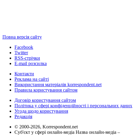
Повна версія сайту
Facebook
Twitter
RSS-стрічки
E-mail розсилка
Контакти
Реклама на сайті
Використання матеріалів korrespondent.net
Правила користування сайтом
Договір користування сайтом
Політика у сфері конфіденційності і персональних даних
Угода щодо користування
Редакція
© 2000-2026, Korrespondent.net
Суб'єкт у сфері онлайн-медіа Назва онлайн-медіа –