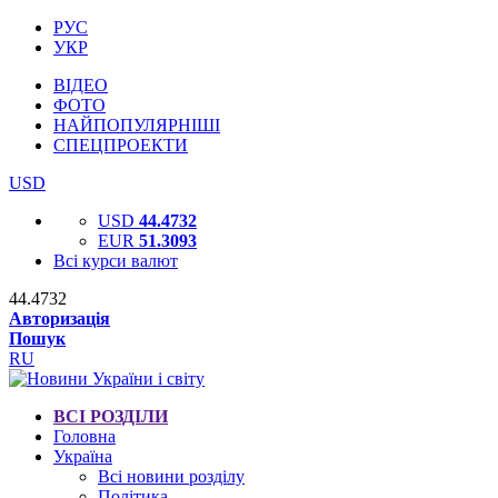
РУС
УКР
ВІДЕО
ФОТО
НАЙПОПУЛЯРНІШІ
СПЕЦПРОЕКТИ
USD
USD
44.4732
EUR
51.3093
Всі курси валют
44.4732
Авторизація
Пошук
RU
ВСІ РОЗДІЛИ
Головна
Україна
Всі новини розділу
Політика