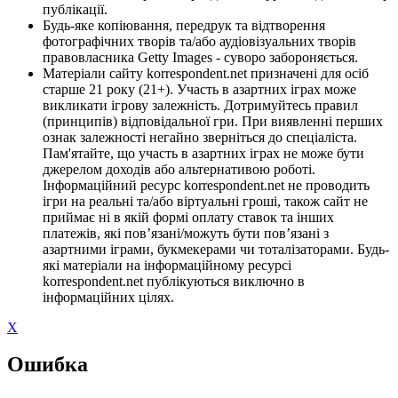
публікації.
Будь-яке копіювання, передрук та відтворення
фотографічних творів та/або аудіовізуальних творів
правовласника Getty Images - суворо забороняється.
Матеріали сайту korrespondent.net призначені для осіб
старше 21 року (21+). Участь в азартних іграх може
викликати ігрову залежність. Дотримуйтесь правил
(принципів) відповідальної гри. При виявленні перших
ознак залежності негайно зверніться до спеціаліста.
Пам'ятайте, що участь в азартних іграх не може бути
джерелом доходів або альтернативою роботі.
Інформаційний ресурс korrespondent.net не проводить
ігри на реальні та/або віртуальні гроші, також сайт не
приймає ні в якій формі оплату ставок та інших
платежів, які пов’язані/можуть бути пов’язані з
азартними іграми, букмекерами чи тоталізаторами. Будь-
які матеріали на інформаційному ресурсі
korrespondent.net публікуються виключно в
інформаційних цілях.
X
Ошибка