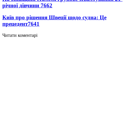
річної дівчини
7662
Київ про рішення Швеції щодо судна: Це
прецедент
7641
Читати коментарі