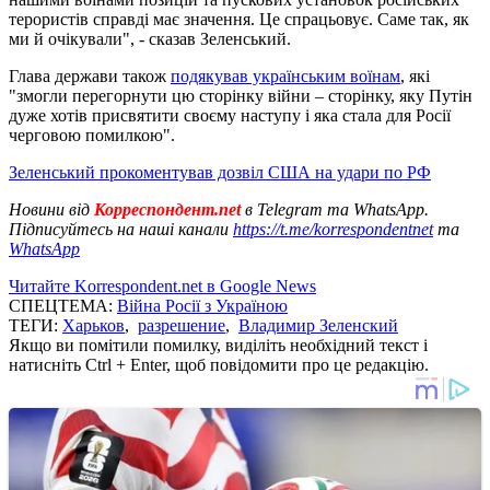
терористів справді має значення. Це спрацьовує. Саме так, як
ми й очікували", - сказав Зеленський.
Глава держави також
подякував українським воїнам
, які
"змогли перегорнути цю сторінку війни – сторінку, яку Путін
дуже хотів присвятити своєму наступу і яка стала для Росії
черговою помилкою".
Зеленський прокоментував дозвіл США на удари по РФ
Новини від
Корреспондент.net
в Telegram та WhatsApp.
Підписуйтесь на наші канали
https://t.me/korrespondentnet
та
WhatsApp
Читайте Korrespondent.net в Google News
СПЕЦТЕМА:
Війна Росії з Україною
ТЕГИ:
Харьков
,
разрешение
,
Владимир Зеленский
Якщо ви помітили помилку, виділіть необхідний текст і
натисніть Ctrl + Enter, щоб повідомити про це редакцію.