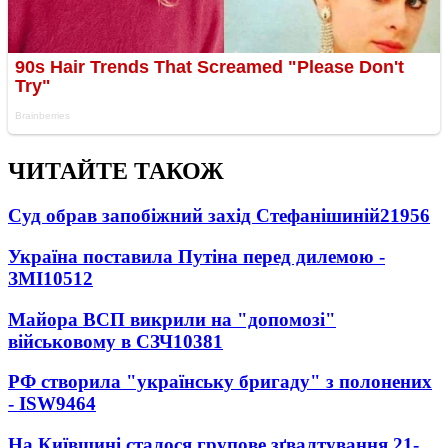
ЧИТАЙТЕ ТАКОЖ
Суд обрав запобіжний захід Стефанішиній
21956
Україна поставила Путіна перед дилемою -
ЗМІ
10512
Майора ВСП викрили на "допомозі"
військовому в СЗЧ
10381
РФ створила "українську бригаду" з полонених
- ISW
9464
На Київщині сталося групове зґвалтування 21-