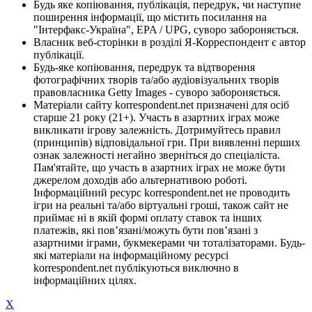
Будь яке копіювання, публікація, передрук, чи наступне
поширення інформації, що містить посилання на
"Інтерфакс-Україна", EPA / UPG, суворо забороняється.
Власник веб-сторінки в розділі Я-Корреспондент є автор
публікації.
Будь-яке копіювання, передрук та відтворення
фотографічних творів та/або аудіовізуальних творів
правовласника Getty Images - суворо забороняється.
Матеріали сайту korrespondent.net призначені для осіб
старше 21 року (21+). Участь в азартних іграх може
викликати ігрову залежність. Дотримуйтесь правил
(принципів) відповідальної гри. При виявленні перших
ознак залежності негайно зверніться до спеціаліста.
Пам'ятайте, що участь в азартних іграх не може бути
джерелом доходів або альтернативою роботі.
Інформаційний ресурс korrespondent.net не проводить
ігри на реальні та/або віртуальні гроші, також сайт не
приймає ні в якій формі оплату ставок та інших
платежів, які пов’язані/можуть бути пов’язані з
азартними іграми, букмекерами чи тоталізаторами. Будь-
які матеріали на інформаційному ресурсі
korrespondent.net публікуються виключно в
інформаційних цілях.
X