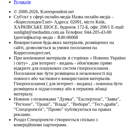
Редакція
© 2000-2026, Korrespondent.net
Суб'єкт у сфері онлайн-медіа Назва онлайн-медіа –
«КореспонденТ.net» Адреса: 02091, місто Київ,
ХАРКІВСЬКЕ ШОСЕ, будинок 172-Б, офіс 208/1 E-mail:
sunlight@mediadim.com.ua
Телефон: 044-205-43-00
Ідентифікатор медіа – R40-06068
Використання будь-яких матеріалів, розміщених на
сайті, дозволяється за умови посилання на
Корреспондент.net.
При копіюванні матеріалів зі сторінки « Новини України
і світу» , для інтернет - видань - обов'язкове пряме
відкрите для пошукових систем гіперпосилання .
Посилання має бути розміщена в незалежності від
повного або часткового використання матеріалів.
Гіперпосилання ( для інтернет - видань) - повинна бути
розміщена в підзаголовку або в першому абзаці
матеріалу.
Новини з позначками "Думка", "Експертиза", "Заява",
"Регіони", "Гроші", "Влада", "Вибори", "Тест-драйв",
"Спецпроекти", "Промо" публікуються на правах
реклами.
Розділ Спецпроекти створюється спільно з
комерційними партнерами.