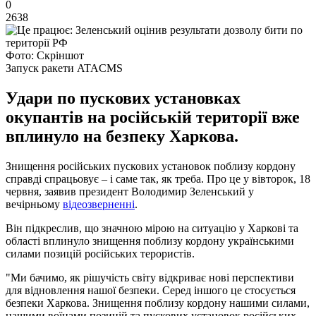
0
2638
Фото: Скріншот
Запуск ракети ATACMS
Удари по пускових установках
окупантів на російській території вже
вплинуло на безпеку Харкова.
Знищення російських пускових установок поблизу кордону
справді спрацьовує – і саме так, як треба. Про це у вівторок, 18
червня, заявив президент Володимир Зеленський у
вечірньому
відеозверненні
.
Він підкреслив, що значною мірою на ситуацію у Харкові та
області вплинуло знищення поблизу кордону українськими
силами позицій російських терористів.
"Ми бачимо, як рішучість світу відкриває нові перспективи
для відновлення нашої безпеки. Серед іншого це стосується
безпеки Харкова. Знищення поблизу кордону нашими силами,
нашими воїнами позицій та пускових установок російських