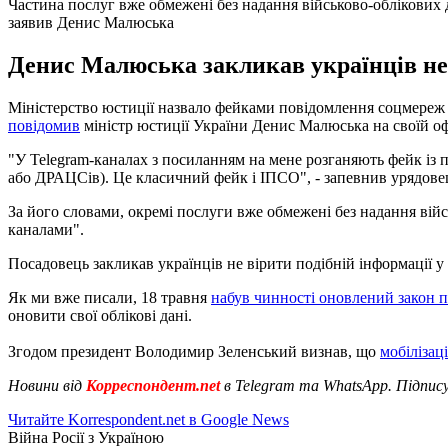
Частина послуг вже обмежені без надання військово-облікових 
заявив Денис Малюська
Денис Малюська закликав українців не
Міністерство юстиції назвало фейками повідомлення соцмереж п
повідомив
міністр юстиції України Денис Малюська на своїй офі
"У Telegram-каналах з посиланням на мене розганяють фейк із п
або ДРАЦСів). Це класичний фейк і ІПСО", - запевнив урядове
За його словами, окремі послуги вже обмежені без надання вій
каналами".
Посадовець закликав українців не вірити подібній інформації 
Як ми вже писали, 18 травня
набув чинності оновлений закон п
оновити свої облікові дані.
Згодом президент Володимир Зеленський визнав, що
мобілізаці
Новини від
Корреспондент.net
в Telegram та WhatsApp. Підпис
Читайте Korrespondent.net в Google News
Війна Росії з Україною