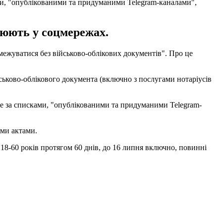
ами, "опублікованими та придуманими Telegram-каналами",
рюють у соцмережах.
межуватися без військово-облікових документів". Про це
йськово-облікового документа (включно з послугами нотаріусів
 не за списками, "опублікованими та придуманими Telegram-
ими актами.
м 18-60 років протягом 60 днів, до 16 липня включно, повинні