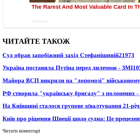
ЧИТАЙТЕ ТАКОЖ
Суд обрав запобіжний захід Стефанішиній
21973
Україна поставила Путіна перед дилемою - ЗМІ
10
Майора ВСП викрили на "допомозі" військовому
РФ створила "українську бригаду" з полонених -
На Київщині сталося групове зґвалтування 21-річ
Київ про рішення Швеції щодо судна: Це прецеден
Читати коментарі