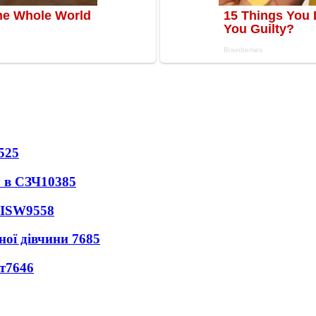
525
 в СЗЧ
10385
 ISW
9558
ної дівчини
7685
т
7646