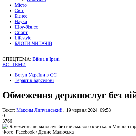
Місто
Світ
Бізнес
Наука
Шоу-бізнес
Спорт
Lifestyle
БЛОГИ ЧИТАЧІВ
СПЕЦТЕМА:
Війна в Ірані
ВСІ ТЕМИ
Вступ України в ЄС
Теракт в Барселоні
Обмеження держпослуг без вій
Текст:
Максим Липчанський
, 19 червня 2024, 09:58
0
3766
Фото: Facebook / Денис Малюська