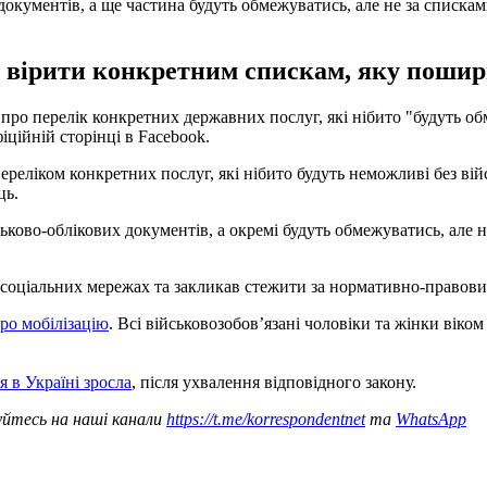
документів, а ще частина будуть обмежуватись, але не за списк
 вірити конкретним спискам, яку поши
ро перелік конкретних державних послуг, які нібито "будуть об
ційній сторінці в Facebook.
ереліком конкретних послуг, які нібито будуть неможливі без ві
ць.
ськово-облікових документів, а окремі будуть обмежуватись, але
у соціальних мережах та закликав стежити за нормативно-правов
ро мобілізацію
. Всі військовозобовʼязані чоловіки та жінки віко
я в Україні зросла
, після ухвалення відповідного закону.
уйтесь на наші канали
https://t.me/korrespondentnet
та
WhatsApp