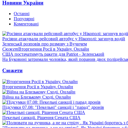
Новини України
Останні
Популярні
Коментовані
Росіяни атакували рейсовий автобус у Нікополі: загинув водій
Зеленськй розповів про розмову з Вучичем
Сюжет
Вторгнення Росії в Україну. Онлайн
США постачатимуть ракети для Patriot - Зеленський
На Буковині затримали чоловіка, який поранив двох поліцейсь
Сюжети
Вторгнення Росії в Україну. Онлайн
Війна на Близькому Сході. Онлайн
Підсумки 07.08: "Пекельні" санкції і "парад" дронів
Пекельні санкції. Рішення Сената США
"Полювати на лучника, а не на стрілу". Як Україні боротись з 