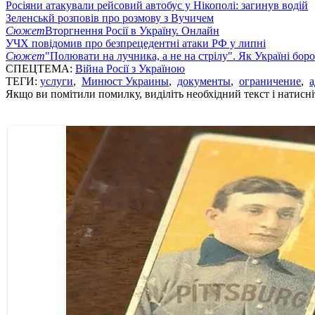
Росіяни атакували рейсовий автобус у Нікополі: загинув водій
Зеленськй розповів про розмову з Вучичем
Сюжет
Вторгнення Росії в Україну. Онлайн
УЧХ повідомив про безпрецедентні атаки РФ у липні
Сюжет
"Полювати на лучника, а не на стрілу". Як Україні бор
СПЕЦТЕМА:
Війна Росії з Україною
ТЕГИ:
услуги
,
Минюст Украины
,
документы
,
ограничение
,
Якщо ви помітили помилку, виділіть необхідний текст і натисніт