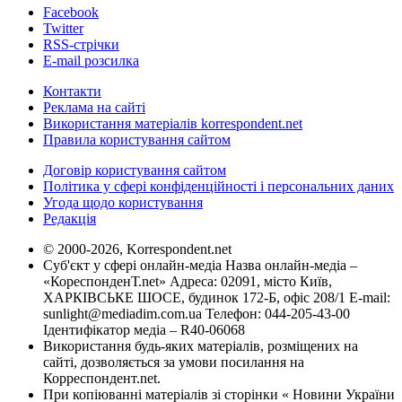
Facebook
Twitter
RSS-стрічки
E-mail розсилка
Контакти
Реклама на сайті
Використання матеріалів korrespondent.net
Правила користування сайтом
Договір користування сайтом
Політика у сфері конфіденційності і персональних даних
Угода щодо користування
Редакція
© 2000-2026, Korrespondent.net
Суб'єкт у сфері онлайн-медіа Назва онлайн-медіа –
«КореспонденТ.net» Адреса: 02091, місто Київ,
ХАРКІВСЬКЕ ШОСЕ, будинок 172-Б, офіс 208/1 E-mail:
sunlight@mediadim.com.ua
Телефон: 044-205-43-00
Ідентифікатор медіа – R40-06068
Використання будь-яких матеріалів, розміщених на
сайті, дозволяється за умови посилання на
Корреспондент.net.
При копіюванні матеріалів зі сторінки « Новини України