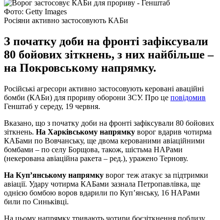
Фото: Getty Images
Росіяни активно застосовують КАБи
З початку доби на фронті зафіксували
80 бойових зіткнень, з них найбільше –
на Покровському напрямку.
Російські агресори активно застосовують керовані аваційні
бомби (КАБи) для прориву оборони ЗСУ. Про це
повідомив
Генштаб у середу, 19 червня.
Вказано, що з початку доби на фронті зафіксували 80 бойових
зіткнень.
На Харківському напрямку
ворог вдарив чотирма
КАБами по Вовчанську, ще двома керованими авіаційними
бомбами – по селу Борщова, також, шістьма НАРами
(некерована авіаційна ракета – ред.), уражено Тернову.
На Куп’янському напрямку
ворог теж атакує за підтримки
авіації. Удару чотирма КАБами зазнала Петропавлівка, ще
однією бомбою воров вдарили по Куп’янську, 16 НАРами
били по Синьківці.
На цьому напрямку тривають чотири боєзіткнення поблизу