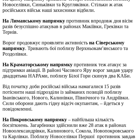
Новоселівки, Синьківки та Кругляківки. Стільки ж атак
російських військ наші захисники відбили.
На Лиманському напрямку
противник впродовж дня вісім
разів безуспішно атакував в районах Макіївки, Греківки та
Тернів.
Ворог продовжує проявляти активність
на Сіверському
напрямку
. Тривають бої поблизу Верхньокам’янського та
Роздолівки.
На Краматорському напрямку
противник теж атакує за
підтримки авіації. В районі Часового Яру ворог завдав удару
двадцятьма НАРАми, поблизу Білої Гори скинув два КАБи.
Від початку доби російські війська намагалися 15 разів
потіснити наші підрозділи із займаних позицій поблизу
Іванівського, Нового, Калинівки, Північного та Андріївки.
Сили оборони дають гідну відсіч окупантам, – йдеться у
повідомленні.
На Покровському напрямку
– найбільша кількість
боєзіткнень. Загарбники здійснили вже 28 атак в районах
Новоолександрівки, Калинового, Сокола, Новопокровського
та Карлівки. Поблизу Новоселівки Першої противник завдав