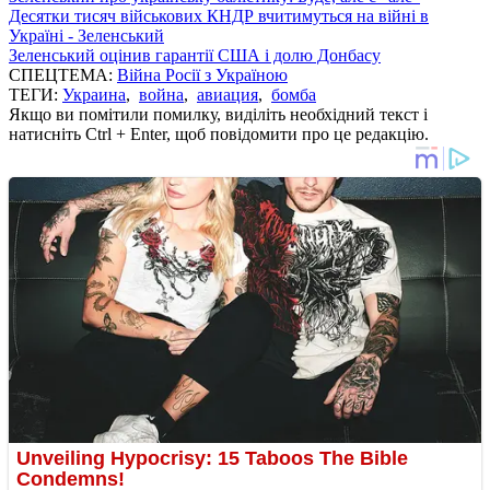
Десятки тисяч військових КНДР вчитимуться на війні в
Україні - Зеленський
Зеленський оцінив гарантії США і долю Донбасу
СПЕЦТЕМА:
Війна Росії з Україною
ТЕГИ:
Украина
,
война
,
авиация
,
бомба
Якщо ви помітили помилку, виділіть необхідний текст і
натисніть Ctrl + Enter, щоб повідомити про це редакцію.