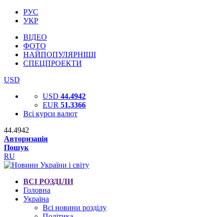
РУС
УКР
ВІДЕО
ФОТО
НАЙПОПУЛЯРНІШІ
СПЕЦПРОЕКТИ
USD
USD
44.4942
EUR
51.3366
Всі курси валют
44.4942
Авторизація
Пошук
RU
ВСІ РОЗДІЛИ
Головна
Україна
Всі новини розділу
Політика