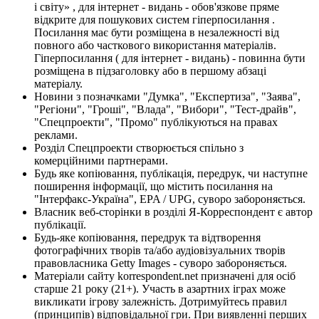
і світу» , для інтернет - видань - обов'язкове пряме
відкрите для пошукових систем гіперпосилання .
Посилання має бути розміщена в незалежності від
повного або часткового використання матеріалів.
Гіперпосилання ( для інтернет - видань) - повинна бути
розміщена в підзаголовку або в першому абзаці
матеріалу.
Новини з позначками "Думка", "Експертиза", "Заява",
"Регіони", "Гроші", "Влада", "Вибори", "Тест-драйв",
"Спецпроекти", "Промо" публікуються на правах
реклами.
Розділ Спецпроекти створюється спільно з
комерційними партнерами.
Будь яке копіювання, публікація, передрук, чи наступне
поширення інформації, що містить посилання на
"Інтерфакс-Україна", EPA / UPG, суворо забороняється.
Власник веб-сторінки в розділі Я-Корреспондент є автор
публікації.
Будь-яке копіювання, передрук та відтворення
фотографічних творів та/або аудіовізуальних творів
правовласника Getty Images - суворо забороняється.
Матеріали сайту korrespondent.net призначені для осіб
старше 21 року (21+). Участь в азартних іграх може
викликати ігрову залежність. Дотримуйтесь правил
(принципів) відповідальної гри. При виявленні перших