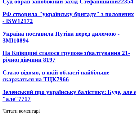
Суд обрав запобіжний захід Стефанішиній
22354
РФ створила "українську бригаду" з полонених
- ISW
12172
Україна поставила Путіна перед дилемою -
ЗМІ
10894
На Київщині сталося групове зґвалтування 21-
річної дівчини
8197
Стало відомо, в якій області найбільше
скаржаться на ТЦК
7966
Зеленський про українську балістику: Буде, але є
"але"
7717
Читати коментарі