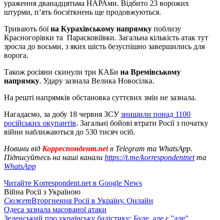
ураження дванадцятьма НАРАми. Відбито 23 ворожих
штурми, п’ять боєзіткнень ще продовжуються.
Тривають бої
на Курахівському напрямку
поблизу
Красногорівки та Парасковіївки. Загальна кількість атак тут
зросла до восьми, з яких шість безуспішно завершились для
ворога.
Також росіяни скинули три КАБи
на Времівському
напрямку
. Удару зазнала Велика Новосілка.
На решті напрямків обстановка суттєвих змін не зазнала.
Нагадаємо, за добу 18 червня ЗСУ
знищили понад 1100
російських окупантів
. Загальні бойові втрати Росії з початку
війни наближаються до 530 тисяч осіб.
Новини від
Корреспондент.net
в Telegram та WhatsApp.
Підписуйтесь на наші канали
https://t.me/korrespondentnet
та
WhatsApp
Читайте Korrespondent.net в Google News
Війна Росії з Україною
Сюжет
Вторгнення Росії в Україну. Онлайн
Одеса зазнала масованої атаки
Зеленський про українську балістику: Буде, але є "але"