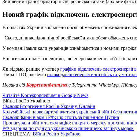
Знищений трансформатор після російської атаки (архівне фото)
Новий графік відключень електроенергії
В областях України збільшено обсяг обмежень споживання елек
"Сьогодні внаслідок нічної російської атаки обсяг обмежень спо
У компанії закликали українців ознайомитися з новими графікам
Енергетики також запевнили, що енергоживлення об’єктів крит
Як відомо, раніше у четвер
графіки відключень електроенергії в
збила ППО, але було
пошкоджено енергетичні об’єкти у чотирь
Новини від
Корреспондент.net
в Telegram та WhatsApp. Підпис
Читайте Korrespondent.net в Google News
Війна Росії з Україною
Сюжет
Вторгнення Росії в Україну. Онлайн
Колумбійські наркокартелі вчаться українській війні безпілотни
Сюжет
Зміни в армії РФ: що стоїть за рішенням Путіна
Пропагували війну та окупацію: викрито мережу прихильникі
РФ вдарила по судну з українською пшеницею: загинув моряк
СПЕЦТЕМА:
Війна Росії з Україною