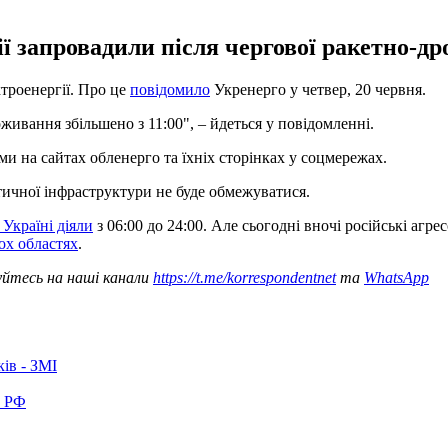
 запровадили після чергової ракетно-дро
троенергії. Про це
повідомило
Укренерго у четвер, 20 червня.
живання збільшено з 11:00", – йдеться у повідомленні.
и на сайтах обленерго та їхніх сторінках у соцмережах.
ичної інфраструктури не буде обмежуватися.
 Україні діяли
з 06:00 до 24:00. Але сьогодні вночі російські агр
ох областях
.
уйтесь на наші канали
https://t.me/korrespondentnet
та
WhatsApp
ків - ЗМІ
в РФ