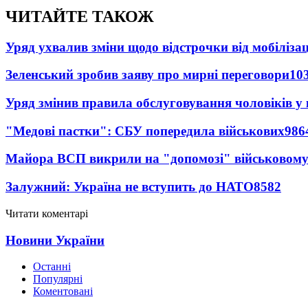
ЧИТАЙТЕ ТАКОЖ
Уряд ухвалив зміни щодо відстрочки від мобілізац
Зеленський зробив заяву про мирні переговори
10
Уряд змінив правила обслуговування чоловіків у
"Медові пастки": СБУ попередила військових
986
Майора ВСП викрили на "допомозі" військовому
Залужний: Україна не вступить до НАТО
8582
Читати коментарі
Новини України
Останні
Популярні
Коментовані