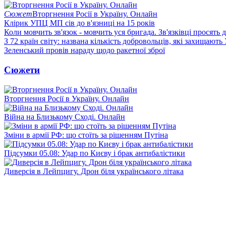
Сюжет
Вторгнення Росії в Україну. Онлайн
Клірик УПЦ МП сів до в'язниці на 15 років
Коли мовчить зв'язок - мовчить уся бригада. Зв'язківці просять
З 72 країн світу: названа кількість добровольців, які захищають
Зеленський провів нараду щодо ракетної зброї
Сюжети
Вторгнення Росії в Україну. Онлайн
Війна на Близькому Сході. Онлайн
Зміни в армії РФ: що стоїть за рішенням Путіна
Підсумки 05.08: Удар по Києву і брак антибалістики
Диверсія в Лейпцигу. Дрон біля українського літака