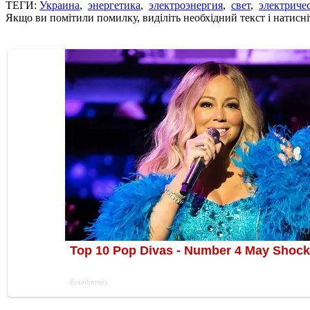
ТЕГИ:
Украина
,
энергетика
,
электроэнергия
,
свет
,
электриче
Якщо ви помітили помилку, виділіть необхідний текст і натисніт