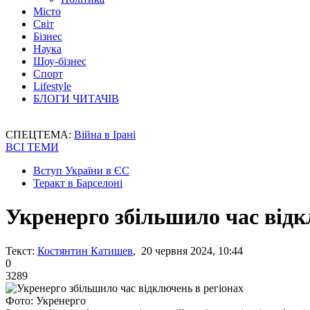
Місто
Світ
Бізнес
Наука
Шоу-бізнес
Спорт
Lifestyle
БЛОГИ ЧИТАЧІВ
СПЕЦТЕМА:
Війна в Ірані
ВСІ ТЕМИ
Вступ України в ЄС
Теракт в Барселоні
Укренерго збільшило час відк
Текст:
Костянтин Катишев
, 20 червня 2024, 10:44
0
3289
Фото: Укренерго