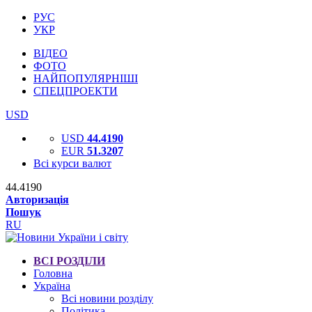
РУС
УКР
ВІДЕО
ФОТО
НАЙПОПУЛЯРНІШІ
СПЕЦПРОЕКТИ
USD
USD
44.4190
EUR
51.3207
Всі курси валют
44.4190
Авторизація
Пошук
RU
ВСІ РОЗДІЛИ
Головна
Україна
Всі новини розділу
Політика