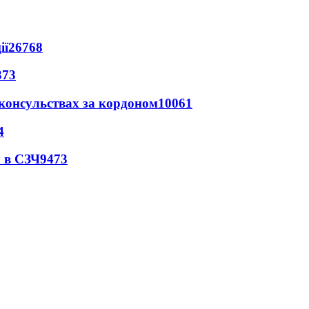
ії
26768
373
 консульствах за кордоном
10061
4
 в СЗЧ
9473