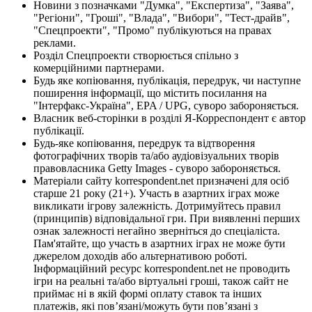
Новини з позначками "Думка", "Експертиза", "Заява",
"Регіони", "Гроші", "Влада", "Вибори", "Тест-драйв",
"Спецпроекти", "Промо" публікуються на правах
реклами.
Розділ Спецпроекти створюється спільно з
комерційними партнерами.
Будь яке копіювання, публікація, передрук, чи наступне
поширення інформації, що містить посилання на
"Інтерфакс-Україна", EPA / UPG, суворо забороняється.
Власник веб-сторінки в розділі Я-Корреспондент є автор
публікації.
Будь-яке копіювання, передрук та відтворення
фотографічних творів та/або аудіовізуальних творів
правовласника Getty Images - суворо забороняється.
Матеріали сайту korrespondent.net призначені для осіб
старше 21 року (21+). Участь в азартних іграх може
викликати ігрову залежність. Дотримуйтесь правил
(принципів) відповідальної гри. При виявленні перших
ознак залежності негайно зверніться до спеціаліста.
Пам'ятайте, що участь в азартних іграх не може бути
джерелом доходів або альтернативою роботі.
Інформаційний ресурс korrespondent.net не проводить
ігри на реальні та/або віртуальні гроші, також сайт не
приймає ні в якій формі оплату ставок та інших
платежів, які пов’язані/можуть бути пов’язані з