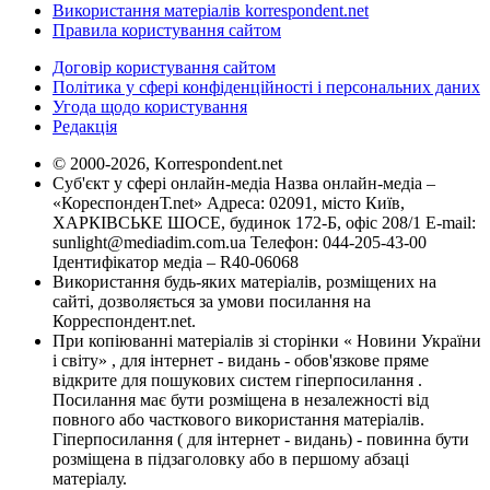
Використання матеріалів korrespondent.net
Правила користування сайтом
Договір користування сайтом
Політика у сфері конфіденційності і персональних даних
Угода щодо користування
Редакція
© 2000-2026, Korrespondent.net
Суб'єкт у сфері онлайн-медіа Назва онлайн-медіа –
«КореспонденТ.net» Адреса: 02091, місто Київ,
ХАРКІВСЬКЕ ШОСЕ, будинок 172-Б, офіс 208/1 E-mail:
sunlight@mediadim.com.ua
Телефон: 044-205-43-00
Ідентифікатор медіа – R40-06068
Використання будь-яких матеріалів, розміщених на
сайті, дозволяється за умови посилання на
Корреспондент.net.
При копіюванні матеріалів зі сторінки « Новини України
і світу» , для інтернет - видань - обов'язкове пряме
відкрите для пошукових систем гіперпосилання .
Посилання має бути розміщена в незалежності від
повного або часткового використання матеріалів.
Гіперпосилання ( для інтернет - видань) - повинна бути
розміщена в підзаголовку або в першому абзаці
матеріалу.