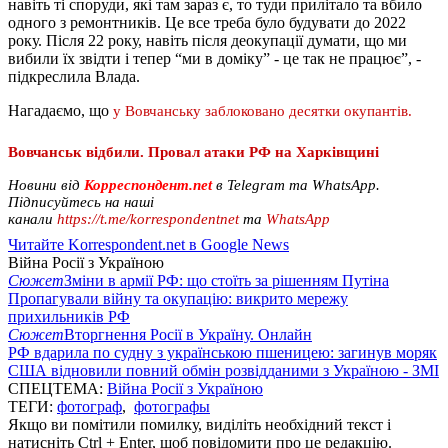
навіть ті споруди, які там зараз є, то туди прилітало та вбило
одного з ремонтників. Це все треба було будувати до 2022
року. Після 22 року, навіть після деокупації думати, що ми
вибили їх звідти і тепер “ми в доміку” - це так не працює”, -
підкреслила Влада.
Нагадаємо, що
у Вовчанську заблоковано десятки окупантів.
Вовчанськ відбили. Провал атаки РФ на Харківщині
Новини від
Корреспондент.net
в Telegram та WhatsApp.
Підписуйтесь на наші
канали
https://t.me/korrespondentnet
та
WhatsApp
Читайте Korrespondent.net в Google News
Війна Росії з Україною
Сюжет
Зміни в армії РФ: що стоїть за рішенням Путіна
Пропагували війну та окупацію: викрито мережу
прихильників РФ
Сюжет
Вторгнення Росії в Україну. Онлайн
РФ вдарила по судну з українською пшеницею: загинув моряк
США відновили повний обмін розвідданими з Україною - ЗМІ
СПЕЦТЕМА:
Війна Росії з Україною
ТЕГИ:
фотограф
,
фотографы
Якщо ви помітили помилку, виділіть необхідний текст і
натисніть Ctrl + Enter, щоб повідомити про це редакцію.