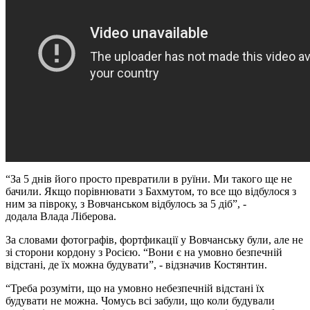
“За 5 днів його просто превратили в руїни. Ми такого ще не
бачили. Якщо порівнювати з Бахмутом, то все що відбулося з
ним за півроку, з Вовчанськом відбулось за 5 діб”, -
додала Влада Ліберова.
За словами фотографів, фортфикації у Вовчанську були, але не
зі сторони кордону з Росією. “Вони є на умовно безпечній
відстані, де їх можна будувати”, - відзначив Костянтин.
“Треба розуміти, що на умовно небезпечній відстані їх
будувати не можна. Чомусь всі забули, що коли будували