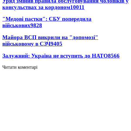
Уряд змінив правила обслуговування чоловіків у
консульствах за кордоном
10011
"Медові пастки": СБУ попередила
військових
9828
Майора ВСП викрили на "допомозі"
військовому в СЗЧ
9405
Залужний: Україна не вступить до НАТО
8566
Читати коментарі