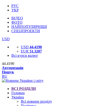
РУС
УКР
ВІДЕО
ФОТО
НАЙПОПУЛЯРНІШІ
СПЕЦПРОЕКТИ
USD
USD
44.4190
EUR
51.3207
Всі курси валют
44.4190
Авторизація
Пошук
RU
ВСІ РОЗДІЛИ
Головна
Україна
Всі новини розділу
Політика