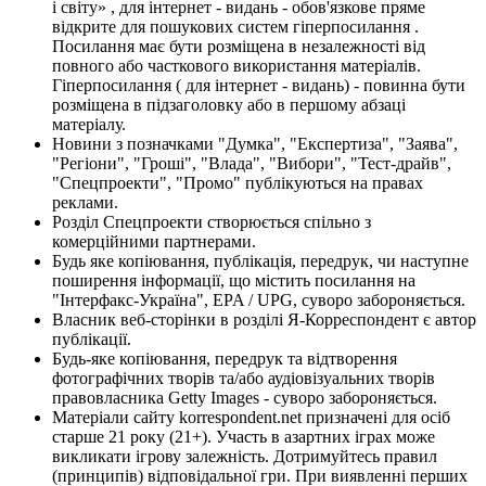
і світу» , для інтернет - видань - обов'язкове пряме
відкрите для пошукових систем гіперпосилання .
Посилання має бути розміщена в незалежності від
повного або часткового використання матеріалів.
Гіперпосилання ( для інтернет - видань) - повинна бути
розміщена в підзаголовку або в першому абзаці
матеріалу.
Новини з позначками "Думка", "Експертиза", "Заява",
"Регіони", "Гроші", "Влада", "Вибори", "Тест-драйв",
"Спецпроекти", "Промо" публікуються на правах
реклами.
Розділ Спецпроекти створюється спільно з
комерційними партнерами.
Будь яке копіювання, публікація, передрук, чи наступне
поширення інформації, що містить посилання на
"Інтерфакс-Україна", EPA / UPG, суворо забороняється.
Власник веб-сторінки в розділі Я-Корреспондент є автор
публікації.
Будь-яке копіювання, передрук та відтворення
фотографічних творів та/або аудіовізуальних творів
правовласника Getty Images - суворо забороняється.
Матеріали сайту korrespondent.net призначені для осіб
старше 21 року (21+). Участь в азартних іграх може
викликати ігрову залежність. Дотримуйтесь правил
(принципів) відповідальної гри. При виявленні перших