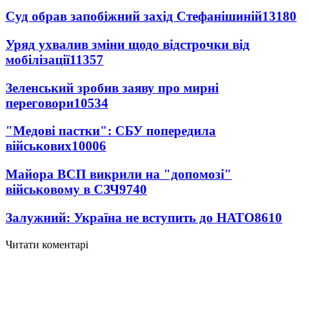
Суд обрав запобіжний захід Стефанішиній
13180
Уряд ухвалив зміни щодо відстрочки від
мобілізації
11357
Зеленський зробив заяву про мирні
переговори
10534
"Медові пастки": СБУ попередила
військових
10006
Майора ВСП викрили на "допомозі"
військовому в СЗЧ
9740
Залужний: Україна не вступить до НАТО
8610
Читати коментарі