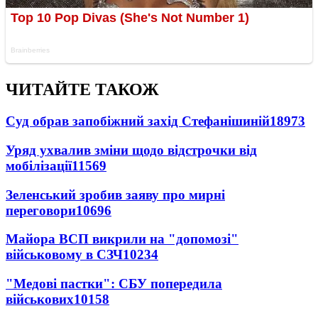
ЧИТАЙТЕ ТАКОЖ
Суд обрав запобіжний захід Стефанішиній
18973
Уряд ухвалив зміни щодо відстрочки від
мобілізації
11569
Зеленський зробив заяву про мирні
переговори
10696
Майора ВСП викрили на "допомозі"
військовому в СЗЧ
10234
"Медові пастки": СБУ попередила
військових
10158