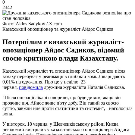
0
2342
Фото: Aidos Sadykov / X.com
Казахський опозиціонер та журналіст Айдос Садиков
Потерпілим є казахський журналіст-
опозиціонер Айдос Садиков, відомий
своєю критикою влади Казахстану.
Казахський журналіст та опозиціонер Айдос Садиков після
замаху перебуває у реанімації в глибокій комі. Лікарі дають
0,01% на одужання. Про це у неділю, 23
червня,
повідомила
дружина журналіста Наталія Садикова.
"Після операції лікарі говорили, що буде дивом, якщо він
проживе ніч. Айдос живе п'яту добу. Він такий за своєю
суттю, завжди йде проти статистики та системи", - наголосила
вона.
У вівторок, 18 червня, у Шевченківському районі Києва
невідомий вистрілив у казахстанського опозиціонера Айдоса
Садикова і втік. Потерпілого доставили у реанімацію у