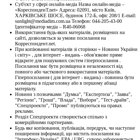
Суб'єкт у сфері онлайн-медіа Назва онлайн-медіа –
«КореспонденТ.net» Адреса: 02091, місто Київ,
ХАРКІВСЬКЕ ШОСЕ, будинок 172-Б, офіс 208/1 E-mail:
sunlight@mediadim.com.ua
Телефон: 044-205-43-00
Ідентифікатор медіа – R40-06068
Використання будь-яких матеріалів, розміщених на
сайті, дозволяється за умови посилання на
Корреспондент.net.
При копіюванні матеріалів зі сторінки « Новини України
і світу» , для інтернет - видань - обов'язкове пряме
відкрите для пошукових систем гіперпосилання .
Посилання має бути розміщена в незалежності від
повного або часткового використання матеріалів.
Гіперпосилання ( для інтернет - видань) - повинна бути
розміщена в підзаголовку або в першому абзаці
матеріалу.
Новини з позначками "Думка", "Експертиза", "Заява",
"Регіони", "Гроші", "Влада", "Вибори", "Тест-драйв",
"Спецпроекти", "Промо" публікуються на правах
реклами.
Розділ Спецпроекти створюється спільно з
комерційними партнерами.
Будь яке копіювання, публікація, передрук, чи наступне
поширення інформації, що містить посилання на
"Інтерфакс-Україна", EPA / UPG, суворо забороняється.