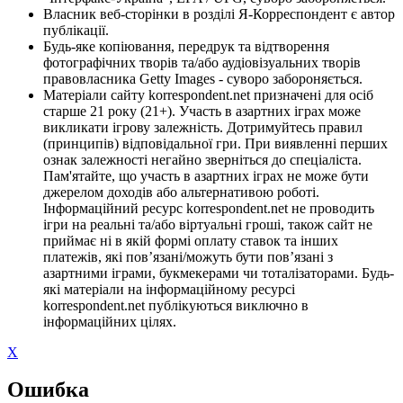
Власник веб-сторінки в розділі Я-Корреспондент є автор
публікації.
Будь-яке копіювання, передрук та відтворення
фотографічних творів та/або аудіовізуальних творів
правовласника Getty Images - суворо забороняється.
Матеріали сайту korrespondent.net призначені для осіб
старше 21 року (21+). Участь в азартних іграх може
викликати ігрову залежність. Дотримуйтесь правил
(принципів) відповідальної гри. При виявленні перших
ознак залежності негайно зверніться до спеціаліста.
Пам'ятайте, що участь в азартних іграх не може бути
джерелом доходів або альтернативою роботі.
Інформаційний ресурс korrespondent.net не проводить
ігри на реальні та/або віртуальні гроші, також сайт не
приймає ні в якій формі оплату ставок та інших
платежів, які пов’язані/можуть бути пов’язані з
азартними іграми, букмекерами чи тоталізаторами. Будь-
які матеріали на інформаційному ресурсі
korrespondent.net публікуються виключно в
інформаційних цілях.
X
Ошибка