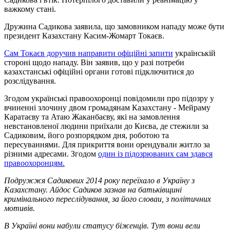
важкому стані.
Дружина Садикова заявила, що замовником нападу може бути
президент Казахстану Касим-Жомарт Токаєв.
Сам Токаєв доручив направити офіційні запити
українській
стороні щодо нападу. Він заявив, що у разі потреби
казахстанські офіційні органи готові підключитися до
розслідування.
Згодом українські правоохоронці повідомили про підозру у
вчиненні злочину двом громадянам Казахстану - Мейраму
Каратаєву та Атаю Жаканбаєву, які на замовлення
невстановленої людини приїхали до Києва, де стежили за
Садиковим, його розпорядком дня, роботою та
пересуваннями. Для прикриття вони орендували житло за
різними адресами. Згодом
один із підозрюваних сам здався
правоохоронцям.
Подружжя Садикових 2014 року переїхало в Україну з
Казахстану. Айдос Садиков зазнав на батьківщині
кримінального переслідування, за його словаи, з політичних
мотивів.
В Україні вони набули статусу біженців. Тут вони вели