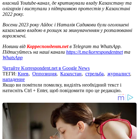
власний Youtube-канал, де критикували владу Казахстану та
олігархів і виступали з підтримкою протестів у Казахстані
2022 року.
Восени 2023 року Айдос і Наталія Садикови були оголошені
казахською владою в розшук за звинуваченням у розпалюванні
ворожнечі.
Новини від
Корреспондент.net
в Telegram та WhatsApp.
Підписуйтесь на наші канали
https://t.me/korrespondentnet
та
WhatsApp
Читайте Korrespondent.net в Google News
ТЕГИ:
Киев
,
Оппозиция
,
Казахстан
,
стрельба
,
журналист
,
нападение
Якщо ви помітили помилку, виділіть необхідний текст і
натисніть Ctrl + Enter, щоб повідомити про це редакцію.