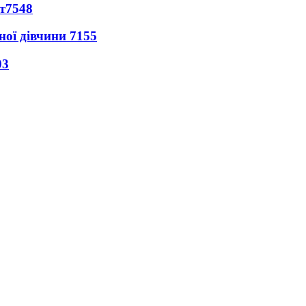
т
7548
ної дівчини
7155
03