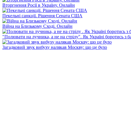
Вторгнення Росії в Україну. Онлайн
Пекельні санкції. Рішення Сената США
Війна на Близькому Сході. Онлайн
"Полювати на лучника, а не на стрілу". Як Україні боротись з 
Загадковий звук вибуху налякав Москву: що це було