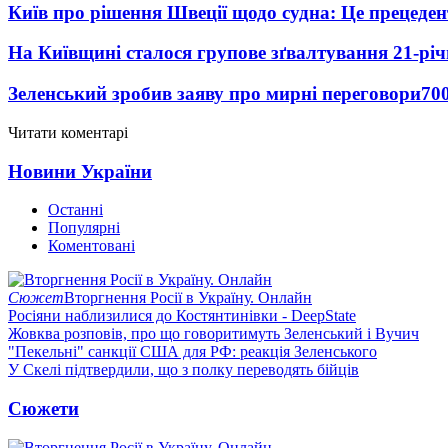
Київ про рішення Швеції щодо судна: Це прецеден
На Київщині сталося групове зґвалтування 21-річ
Зеленський зробив заяву про мирні переговори
70
Читати коментарі
Новини України
Останні
Популярні
Коментовані
Сюжет
Вторгнення Росії в Україну. Онлайн
Росіяни наблизилися до Костянтинівки - DeepState
Жовква розповів, про що говоритимуть Зеленський і Вучич
"Пекельні" санкції США для РФ: реакція Зеленського
У Скелі підтвердили, що з полку переводять бійців
Сюжети