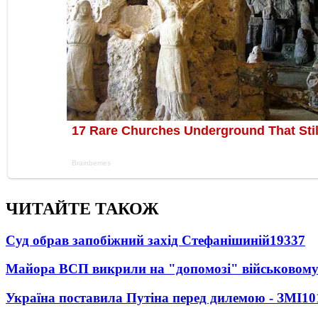
ЧИТАЙТЕ ТАКОЖ
Суд обрав запобіжний захід Стефанішиній
19337
Майора ВСП викрили на "допомозі" військовому
Україна поставила Путіна перед дилемою - ЗМІ
10