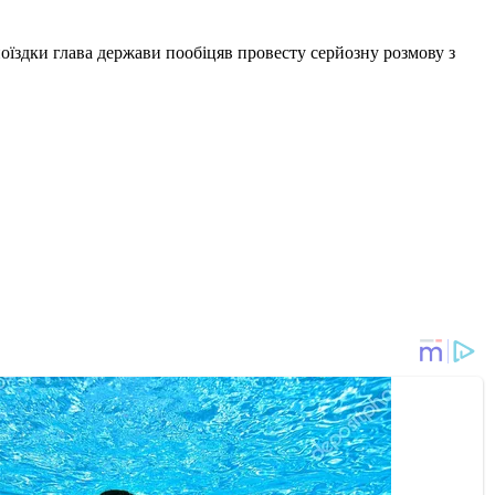
 поїздки глава держави пообіцяв провесту серйозну розмову з