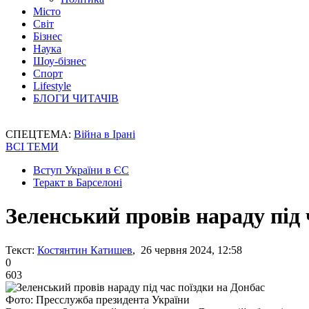
Місто
Світ
Бізнес
Наука
Шоу-бізнес
Спорт
Lifestyle
БЛОГИ ЧИТАЧІВ
СПЕЦТЕМА:
Війна в Ірані
ВСІ ТЕМИ
Вступ України в ЄС
Теракт в Барселоні
Зеленський провів нараду під 
Текст:
Костянтин Катишев
, 26 червня 2024, 12:58
0
603
Фото: Пресслужба президента України