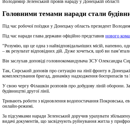
Володимир Зеленський провів нараду у Донецькій області
Головними темами наради стали будівни
Під час робочої поїздки у Донецьку область президент Володим
Під час наради глава держави офіційно представив
нового кома
"Розумію, що це одна з найвідповідальніших місій, напевно, одн
– як результат відповідних дій. Дуже хочеться, щоб ви пам’ята
Він заслухав доповіді головнокомандувача ЗСУ Олександра Си
Так, Сирський доповів про ситуацію на лінії фронту в Донецьк
комплектування бригад, динаміку надходження боєприпасів та ї
У свою чергу Філашкін розповів про добудову ліній оборони. За
будівництві другої лінії.
Тривають роботи з відновлення водопостачання Покровська, ева
онлайн-режимі.
За підсумками наради Зеленський доручив урахувати збільшену
видачі документів, що засвідчують руйнування житла у прифро