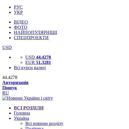
РУС
УКР
ВІДЕО
ФОТО
НАЙПОПУЛЯРНІШІ
СПЕЦПРОЕКТИ
USD
USD
44.4278
EUR
51.3281
Всі курси валют
44.4278
Авторизація
Пошук
RU
ВСІ РОЗДІЛИ
Головна
Україна
Всі новини розділу
Політика