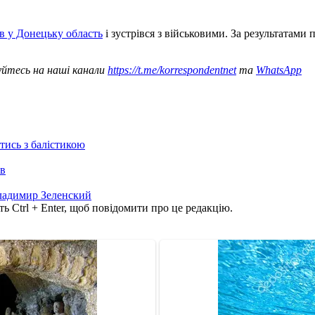
 у Донецьку область
і зустрівся з військовими. За результатами
уйтесь на наші канали
https://t.me/korrespondentnet
та
WhatsApp
отись з балістикою
ів
ладимир Зеленский
ь Ctrl + Enter, щоб повідомити про це редакцію.