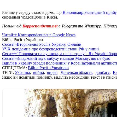
Раніше у середу стало відомо, що
Володимир Зеленський прибув
окремими урядовцями в Києві.
Новини від
Корреспондент.net
в Telegram та WhatsApp. Підпис
Читайте Korrespondent.net в Google News
Війна Росії з Україною
Сюжет
Вторгнення Росії в Україну. Онлайн
УЧХ повідомив про безпрецедентні атаки РФ у липні
Сюжет
"Полювати на лучника, а не на стрілу". Як Україні бор
Сюжет
Загадковий звук вибуху налякав Москву: що це було
Їздили в Україну заради полонених: у Кореї затримали активіст
СПЕЦТЕМА:
Війна Росії з Україною
ТЕГИ:
Украина
,
война
,
видео
,
Донецкая область
,
донбасс
,
В
Якщо ви помітили помилку, виділіть необхідний текст і натисніт