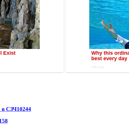
 в СЗЧ
10244
158