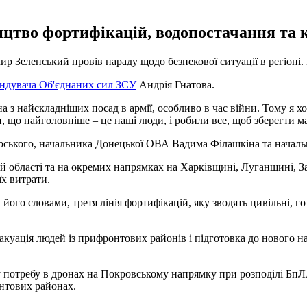
цтво фортифікацій, водопостачання та к
ир Зеленський провів нараду щодо безпекової ситуації в регіоні
ндувача Об'єднаних сил ЗСУ
Андрія Гнатова.
а з найскладніших посад в армії, особливо в час війни. Тому я х
ли, що найголовніше – це наші люди, і робили все, щоб зберегти 
рського, начальника Донецької ОВА Вадима Філашкіна та началь
ій області та на окремих напрямках на Харківщині, Луганщині, 
х витрати.
 його словами, третя лінія фортифікацій, яку зводять цивільні, 
куація людей із прифронтових районів і підготовка до нового нав
 потребу в дронах на Покровському напрямку при розподілі БпЛ
нтових районах.