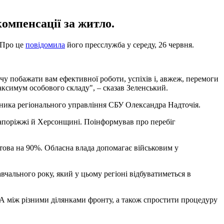
омпенсації за житло.
. Про це
повідомила
його пресслужба у середу, 26 червня.
очу побажати вам ефективної роботи, успіхів і, авжеж, перемоги
максимум особового складу", – сказав Зеленський.
ника регіонального управління СБУ Олександра Надточія.
Запоріжжі й Херсонщині. Поінформував про перебіг
готова на 90%. Обласна влада допомагає військовим у
чального року, який у цьому регіоні відбуватиметься в
А між різними ділянками фронту, а також спростити процедуру