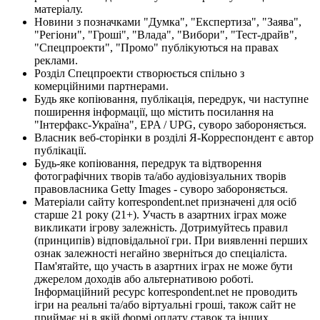
матеріалу.
Новини з позначками "Думка", "Експертиза", "Заява",
"Регіони", "Гроші", "Влада", "Вибори", "Тест-драйв",
"Спецпроекти", "Промо" публікуються на правах
реклами.
Розділ Спецпроекти створюється спільно з
комерційними партнерами.
Будь яке копіювання, публікація, передрук, чи наступне
поширення інформації, що містить посилання на
"Інтерфакс-Україна", EPA / UPG, суворо забороняється.
Власник веб-сторінки в розділі Я-Корреспондент є автор
публікації.
Будь-яке копіювання, передрук та відтворення
фотографічних творів та/або аудіовізуальних творів
правовласника Getty Images - суворо забороняється.
Матеріали сайту korrespondent.net призначені для осіб
старше 21 року (21+). Участь в азартних іграх може
викликати ігрову залежність. Дотримуйтесь правил
(принципів) відповідальної гри. При виявленні перших
ознак залежності негайно зверніться до спеціаліста.
Пам'ятайте, що участь в азартних іграх не може бути
джерелом доходів або альтернативою роботі.
Інформаційний ресурс korrespondent.net не проводить
ігри на реальні та/або віртуальні гроші, також сайт не
приймає ні в якій формі оплату ставок та інших