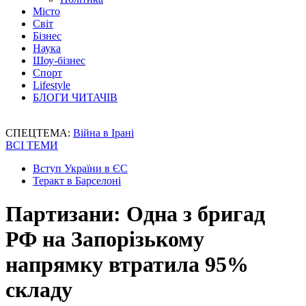
Місто
Світ
Бізнес
Наука
Шоу-бізнес
Спорт
Lifestyle
БЛОГИ ЧИТАЧІВ
СПЕЦТЕМА:
Війна в Ірані
ВСІ ТЕМИ
Вступ України в ЄС
Теракт в Барселоні
Партизани: Одна з бригад
РФ на Запорізькому
напрямку втратила 95%
складу