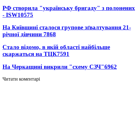
РФ створила "українську бригаду" з полонених
- ISW
10575
На Київщині сталося групове зґвалтування 21-
річної дівчини
7868
Стало відомо, в якій області найбільше
скаржаться на ТЦК
7591
На Черкащині викрили "схему СЗЧ"
6962
Читати коментарі