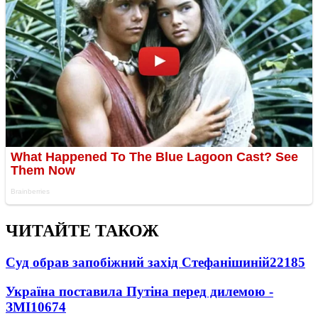
ЧИТАЙТЕ ТАКОЖ
Суд обрав запобіжний захід Стефанішиній
22185
Україна поставила Путіна перед дилемою -
ЗМІ
10674