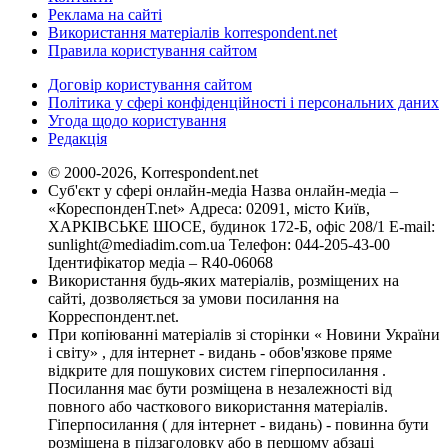
Реклама на сайті
Використання матеріалів korrespondent.net
Правила користування сайтом
Договір користування сайтом
Політика у сфері конфіденційності і персональних даних
Угода щодо користування
Редакція
© 2000-2026, Korrespondent.net
Суб'єкт у сфері онлайн-медіа Назва онлайн-медіа –
«КореспонденТ.net» Адреса: 02091, місто Київ,
ХАРКІВСЬКЕ ШОСЕ, будинок 172-Б, офіс 208/1 E-mail:
sunlight@mediadim.com.ua
Телефон: 044-205-43-00
Ідентифікатор медіа – R40-06068
Використання будь-яких матеріалів, розміщених на
сайті, дозволяється за умови посилання на
Корреспондент.net.
При копіюванні матеріалів зі сторінки « Новини України
і світу» , для інтернет - видань - обов'язкове пряме
відкрите для пошукових систем гіперпосилання .
Посилання має бути розміщена в незалежності від
повного або часткового використання матеріалів.
Гіперпосилання ( для інтернет - видань) - повинна бути
розміщена в підзаголовку або в першому абзаці