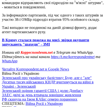
командири відправляють свої підрозділи на "м'ясні" штурми",
- мовиться в повідомленні.
За інформацією партизанів, під час одного з таких штурмів за
участю 38-ї ОМБр підрозділ втратив 95% особового складу.
Такі випадки не поодинокі на даній ділянці фронту, додає
агент партизанського руху.
В Криму сталася пожежа на мисі, звідки окупанти
запускають "шахеди" - ЗМІ
Новини від
Корреспондент.net
в Telegram та WhatsApp.
Підписуйтесь на наші канали
https://t.me/korrespondentnet
та
WhatsApp
Читайте Korrespondent.net в Google News
Війна Росії з Україною
Зеленський про українську балістику: Буде, але є "але"
Десятки тисяч військових КНДР вчитимуться на війні в
Україні - Зеленський
Зеленський оцінив гарантії США і долю Донбасу
ЗАЕС двічі за день втрачала зовнішнє живлення
РФ скинула на Ізюм КАБи: семеро поранених
СПЕЦТЕМА:
Війна Росії з Україною